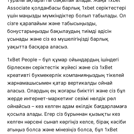
туралы ақпаратты бақылай алады. Жаңа 1xbet
Associate қолданбасы барлық 1xbet серіктестері
үшін маңызды мүмкіндіктер болып табылады. Ол
сізге қарапайым және табысыңызды,
бонустарыңызды бақылаудың тиімді әдісін
ұсынады және сіз өз мүшелігіңізді барлық
уақытта басқара аласыз.
1xBet People – бұл құмар ойындардың ішіндегі
бірлескен серіктестік жүйесі және сіз 1xBet
креативті букмекерлік компанияңыздың тікелей
жарнамашысымен қатар вертикалды ойнай
аласыз. Олардың ең жоғары биіктігі және сіз бұл
жерде интернет-маркетинг сезімі нөлдік рөл
ойнайсыз – кез келген адам өкілдік бағдарламаға
қосыла алады. Егер сіз бұрыннан қызықты кез
келген нәрсені сынап көргіңіз келсе, бірақ кәсіби
атыңыз болса және мінезіңіз болса, бұл 1xBet