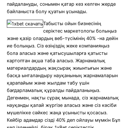
пайдалануды, сонымен қатар кез келген жерде
байланыста болу қуатын ұсынады.
Табысты ойын бизнесінің
серіктес маркетологы болыңыз
және қазір олардың веб-түсімінің 40% -на дейін
ие болыңыз. Сіз өзіңіздің жеке компанияңыз
бола аласыз және қатысушыларға қатысты
картоптан ақша таба аласыз. Жарнамалық
материалдардың жақсырақ жиынтығын және
басқа ынталандыру науқанының жарнамаларын
қарапайым және жылдам табу үшін
бағдарламалық құралды пайдаланыңыз.
Дегенмен, нақты сұрақ мынада, сіз жарнамалық
науқанды қалай жүргізе аласыз және сіз кәсіби
мүшелікке сәйкес жаңа ұсынысты қосасыз.
Кейбір адамдар сізді 40% деп ойлауы мүмкін Бұл
көп іздемейді, бірақ 1xBet серіктестік