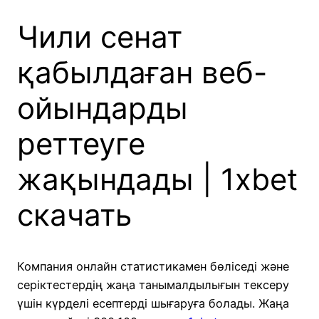
Чили сенат
қабылдаған веб-
ойындарды
реттеуге
жақындады | 1xbet
скачать
Компания онлайн статистикамен бөліседі және
серіктестердің жаңа танымалдылығын тексеру
үшін күрделі есептерді шығаруға болады. Жаңа