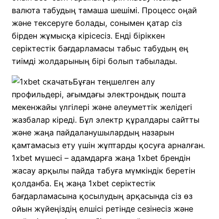
валюта табудың тамаша шешімі. Процесс оңай
және тексеруге болады, сонымен қатар сіз
бірден жұмысқа кірісесіз. Енді біріккен
серіктестік бағдарламасы табыс табудың ең
тиімді жолдарының бірі болып табылады.
Бұған теңшелген алу
профильдері, ағымдағы электрондық пошта
мекенжайы үлгілері және әлеуметтік желідегі
жазбалар кіреді. Бұл электр құралдары сайтты
және жаңа пайдаланушылардың назарын
қамтамасыз ету үшін жұптарды қосуға арналған.
1xbet мүшесі – адамдарға жаңа 1xbet брендін
жасау арқылы пайда табуға мүмкіндік беретін
қолданба. Ең жаңа 1xbet серіктестік
бағдарламасына қосылудың арқасында сіз өз
ойын жүйеңіздің елшісі ретінде сезінесіз және