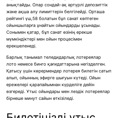
анықтайды. Олар сондай-ақ әртүрлі депозиттік
және ақша алу лимиттерін белгілейді. Орташа
рейтингі үш,58 болатын бұл санат көптеген
ойыншыларға ұнайтын ойындарды ұсынады.
Сонымен қатар, бұл санат өзінің ерекше
мүмкіндіктері мен ойын процесімен
ерекшеленеді.
Барлық танымал теледидарлық лотереялар
лото немесе бинго қағидаттарына негізделген.
Қатысу үшін көрермендер лотерея билетін сатып
алып, ойынның эфирге шығуын күтеді. Ойын
ережелері қарапайымнан күрделіге дейін
өзгереді. Ұтыс ойындары мен лездік лотереялар
бірнеше минут сайын өткізіледі.
Билетіңізді ұтыс