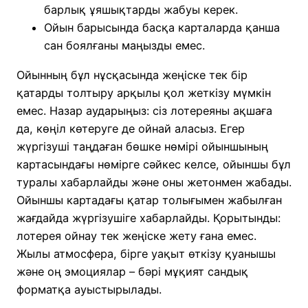
барлық ұяшықтарды жабуы керек.
Ойын барысында басқа карталарда қанша
сан боялғаны маңызды емес.
Ойынның бұл нұсқасында жеңіске тек бір
қатарды толтыру арқылы қол жеткізу мүмкін
емес. Назар аударыңыз: сіз лотереяны ақшаға
да, көңіл көтеруге де ойнай аласыз. Егер
жүргізуші таңдаған бөшке нөмірі ойыншының
картасындағы нөмірге сәйкес келсе, ойыншы бұл
туралы хабарлайды және оны жетонмен жабады.
Ойыншы картадағы қатар толығымен жабылған
жағдайда жүргізушіге хабарлайды. Қорытынды:
лотерея ойнау тек жеңіске жету ғана емес.
Жылы атмосфера, бірге уақыт өткізу қуанышы
және оң эмоциялар – бәрі мұқият сандық
форматқа ауыстырылады.