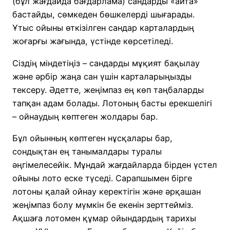
(бұл жағдайда бағдарлама) сандарды «айта»
бастайды, сөмкеден бөшкелерді шығарады.
Ұтыс ойыны өткізілген сандар карталардың
жоғарғы жағында, үстінде көрсетіледі.
Сіздің міндетіңіз – сандарды мұқият бақылау
және әрбір жаңа сан үшін карталарыңызды
тексеру. Әдетте, жеңімпаз ең көп таңбаларды
тапқан адам болады. Лотоның басты ерекшелігі
– ойнаудың көптеген жолдары бар.
Бұл ойынның көптеген нұсқалары бар,
сондықтан ең танымалдары туралы
әңгімелесейік. Мұндай жағдайларда бірден үстел
ойыны лото еске түседі. Сарапшымен бірге
лотоны қалай ойнау керектігін және әрқашан
жеңімпаз болу мүмкін бе екенін зерттейміз.
Ақшаға лотомен құмар ойындардың тарихы