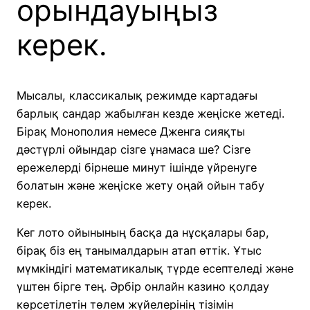
орындауыңыз
керек.
Мысалы, классикалық режимде картадағы
барлық сандар жабылған кезде жеңіске жетеді.
Бірақ Монополия немесе Дженга сияқты
дәстүрлі ойындар сізге ұнамаса ше? Сізге
ережелерді бірнеше минут ішінде үйренуге
болатын және жеңіске жету оңай ойын табу
керек.
Кег лото ойынының басқа да нұсқалары бар,
бірақ біз ең танымалдарын атап өттік. Ұтыс
мүмкіндігі математикалық түрде есептеледі және
үштен бірге тең. Әрбір онлайн казино қолдау
көрсетілетін төлем жүйелерінің тізімін