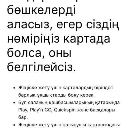
бөшкелерді
аласыз, егер сіздің
нөміріңіз картада
болса, оны
белгілейсіз.
Жеңіске жету үшін карталардың біріндегі
барлық ұяшықтарды бояу керек.
Бұл саланың көшбасшыларының қатарында
Play, Play'n GO, Quickspin және басқалары
бар.
Жеңіске жету үшін қатысушы картасындағы