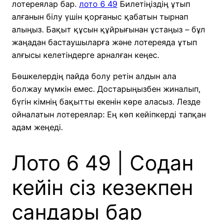
лотереялар бар.
лото 6 49
Билетіңіздің ұтып
алғанын білу үшін қорғаныс қабатын тырнап
алыңыз. Бақыт құсын құйрығынан ұстаңыз – бұл
жаңадан бастаушыларға және лотереяда ұтып
алғысы келетіндерге арналған кеңес.
Бөшкелердің пайда болу ретін алдын ала
болжау мүмкін емес.
Достарыңызбен жиналып,
бүгін кімнің бақытты екенін көре аласыз. Лезде
ойналатын лотереялар: Ең көп кейіпкерді тапқан
адам жеңеді.
Лото 6 49 | Содан
кейін сіз кезекпен
сандары бар