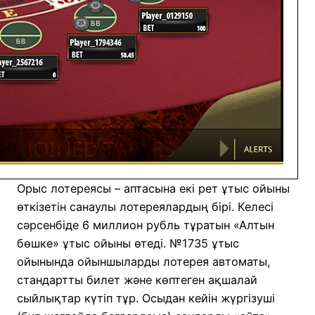
Орыс лотереясы – аптасына екі рет ұтыс ойыны
өткізетін санаулы лотереялардың бірі. Келесі
сәрсенбіде 6 миллион рубль тұратын «Алтын
бөшке» ұтыс ойыны өтеді. №1735 ұтыс
ойынында ойыншыларды лотерея автоматы,
стандартты билет және көптеген ақшалай
сыйлықтар күтіп тұр. Осыдан кейін жүргізуші