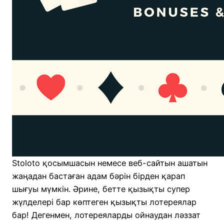
Stoloto қосымшасын немесе веб-сайтын ашатын
жаңадан бастаған адам бәрін бірден қарап
шығуы мүмкін. Әрине, бетте қызықты супер
жүлделері бар көптеген қызықты лотереялар
бар! Дегенмен, лотереяларды ойнаудан ләззат