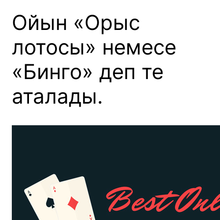
Ойын «Орыс
лотосы» немесе
«Бинго» деп те
аталады.