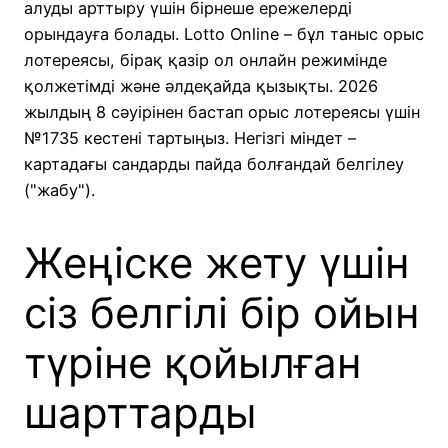
алуды арттыру үшін бірнеше ережелерді
орындауға болады. Lotto Online – бұл таныс орыс
лотереясы, бірақ қазір ол онлайн режимінде
қолжетімді және әлдеқайда қызықты. 2026
жылдың 8 сәуірінен бастап орыс лотереясы үшін
№1735 кестені тартыңыз. Негізгі міндет –
картадағы сандарды пайда болғандай белгілеу
("жабу").
Жеңіске жету үшін
сіз белгілі бір ойын
түріне қойылған
шарттарды