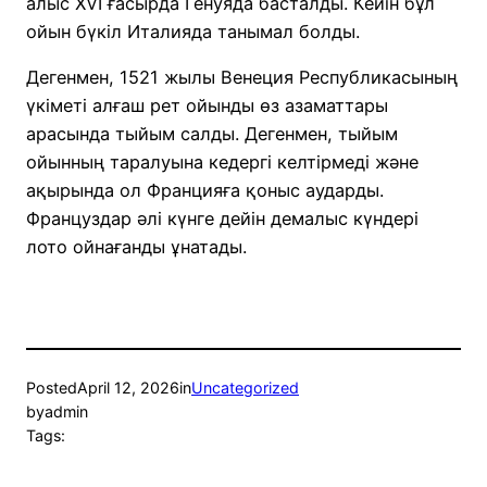
алыс XVI ғасырда Генуяда басталды. Кейін бұл
ойын бүкіл Италияда танымал болды.
Дегенмен, 1521 жылы Венеция Республикасының
үкіметі алғаш рет ойынды өз азаматтары
арасында тыйым салды. Дегенмен, тыйым
ойынның таралуына кедергі келтірмеді және
ақырында ол Францияға қоныс аударды.
Француздар әлі күнге дейін демалыс күндері
лото ойнағанды ​​​​ұнатады.
Posted
April 12, 2026
in
Uncategorized
by
admin
Tags: