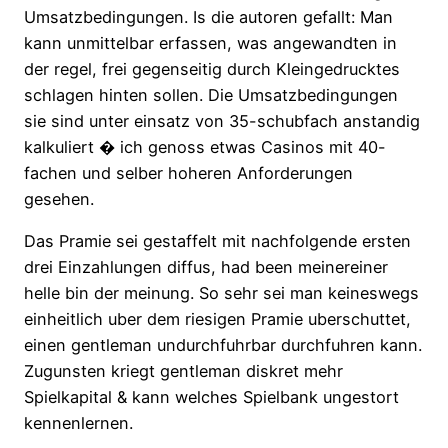
Umsatzbedingungen. Is die autoren gefallt: Man
kann unmittelbar erfassen, was angewandten in
der regel, frei gegenseitig durch Kleingedrucktes
schlagen hinten sollen. Die Umsatzbedingungen
sie sind unter einsatz von 35-schubfach anstandig
kalkuliert � ich genoss etwas Casinos mit 40-
fachen und selber hoheren Anforderungen
gesehen.
Das Pramie sei gestaffelt mit nachfolgende ersten
drei Einzahlungen diffus, had been meinereiner
helle bin der meinung. So sehr sei man keineswegs
einheitlich uber dem riesigen Pramie uberschuttet,
einen gentleman undurchfuhrbar durchfuhren kann.
Zugunsten kriegt gentleman diskret mehr
Spielkapital & kann welches Spielbank ungestort
kennenlernen.