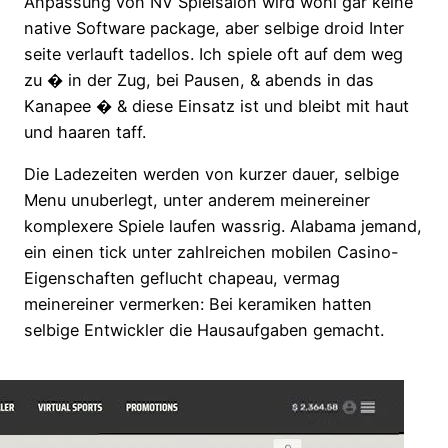
Anpassung von NV Spielsalon wird wohl gar keine
native Software package, aber selbige droid Inter
seite verlauft tadellos. Ich spiele oft auf dem weg
zu � in der Zug, bei Pausen, & abends in das
Kanapee � & diese Einsatz ist und bleibt mit haut
und haaren taff.
Die Ladezeiten werden von kurzer dauer, selbige
Menu unuberlegt, unter anderem meinereiner
komplexere Spiele laufen wassrig. Alabama jemand,
ein einen tick unter zahlreichen mobilen Casino-
Eigenschaften geflucht chapeau, vermag
meinereiner vermerken: Bei keramiken hatten
selbige Entwickler die Hausaufgaben gemacht.