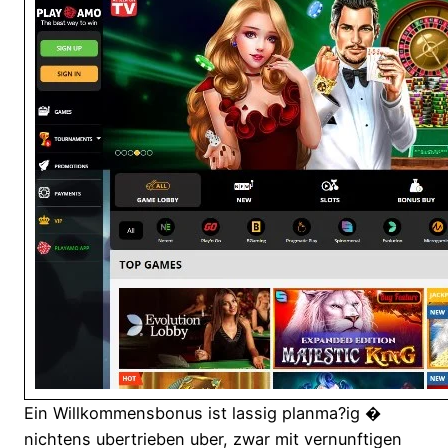
Ein Willkommensbonus ist lassig planma?ig �
nichtens ubertrieben uber, zwar mit vernunftigen