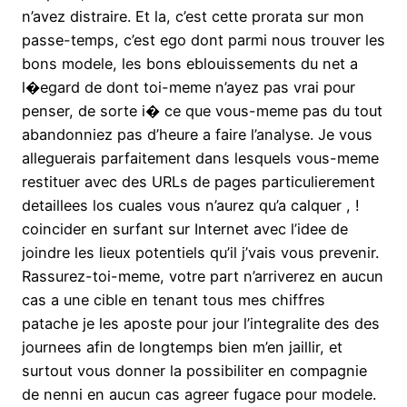
n’avez distraire. Et la, c’est cette prorata sur mon
passe-temps, c’est ego dont parmi nous trouver les
bons modele, les bons eblouissements du net a
l�egard de dont toi-meme n’ayez pas vrai pour
penser, de sorte i� ce que vous-meme pas du tout
abandonniez pas d’heure a faire l’analyse. Je vous
alleguerais parfaitement dans lesquels vous-meme
restituer avec des URLs de pages particulierement
detaillees los cuales vous n’aurez qu’a calquer , !
coincider en surfant sur Internet avec l’idee de
joindre les lieux potentiels qu’il j’vais vous prevenir.
Rassurez-toi-meme, votre part n’arriverez en aucun
cas a une cible en tenant tous mes chiffres
patache je les aposte pour jour l’integralite des des
journees afin de longtemps bien m’en jaillir, et
surtout vous donner la possibiliter en compagnie
de nenni en aucun cas agreer fugace pour modele.