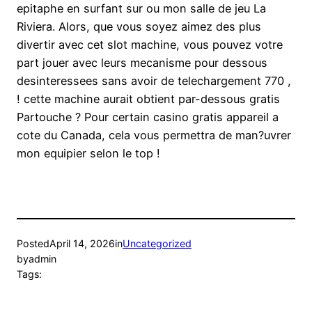
epitaphe en surfant sur ou mon salle de jeu La
Riviera. Alors, que vous soyez aimez des plus
divertir avec cet slot machine, vous pouvez votre
part jouer avec leurs mecanisme pour dessous
desinteressees sans avoir de telechargement 770 ,
! cette machine aurait obtient par-dessous gratis
Partouche ? Pour certain casino gratis appareil a
cote du Canada, cela vous permettra de man?uvrer
mon equipier selon le top !
Posted
April 14, 2026
in
Uncategorized
by
admin
Tags: