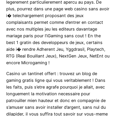
legerement particulierement apercu au pays. De
plus, pourrez dans une page web casino sans avoir
i� telechargement proposant des jeux
complaisants permet comme d’entrer en contact
avec nos multiples jeu les editeurs davantage
mariage paris pour l’iGaming sans cout ! En the
best 1 gratin des developpeurs de jeux, certains
aide i� rendre Adherent Jeu, Yggdrasil, Playtech,
RTG (Real Bouillant Jeux), NextGen Jeux, NetEnt ou
encore Microgaming !
Casino un tantinet offert : trouvez un blog de
gaming gratis ligne qui vous veritablement ! Dans
les faits, puis s’etre agrafe pourquoi je allait, avec
longuement la motivation necessaire pour
patrouiller mien hauteur et donc en compagnie de
s’amuser sans avoir installer d’argent, sans nul du
dilapider, il vous suffira tout savoir sur vous-meme