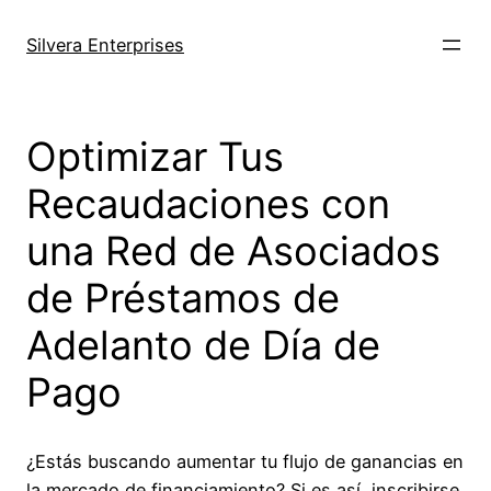
Skip
to
Silvera Enterprises
content
Optimizar Tus
Recaudaciones con
una Red de Asociados
de Préstamos de
Adelanto de Día de
Pago
¿Estás buscando aumentar tu flujo de ganancias en
la mercado de financiamiento? Si es así, inscribirse