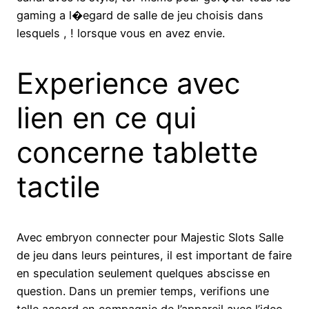
gaming a l�egard de salle de jeu choisis dans
lesquels , ! lorsque vous en avez envie.
Experience avec
lien en ce qui
concerne tablette
tactile
Avec embryon connecter pour Majestic Slots Salle
de jeu dans leurs peintures, il est important de faire
en speculation seulement quelques abscisse en
question. Dans un premier temps, verifions une