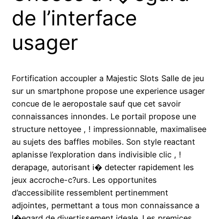
de l’interface
usager
Fortification accoupler a Majestic Slots Salle de jeu
sur un smartphone propose une experience usager
concue de le aeropostale sauf que cet savoir
connaissances innondes. Le portail propose une
structure nettoyee , ! impressionnable, maximalisee
au sujets des baffles mobiles. Son style reactant
aplanisse l’exploration dans indivisible clic , !
derapage, autorisant i� detecter rapidement les
jeux accroche-c?urs. Les opportunites
d’accessibilite ressemblent pertinemment
adjointes, permettant a tous mon connaissance a
l�egard de divertissement ideale. Les premices