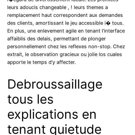
leurs adoucis changeable , ! leurs themes a
remplacement haut correspondent aux demandes
des clients, amortissant le jeu accessible i� tous.
En plus, une enlevement agile en tenant l’interface
affaiblis des delais, permettant de plonger
personnellement chez les reflexes non-stop. Chez
extrait, le observation gracieux ou jolie los cuales
apporte le temps d’y affecter.
Debroussaillage
tous les
explications en
tenant quietude