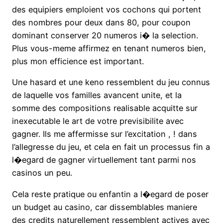
des equipiers emploient vos cochons qui portent
des nombres pour deux dans 80, pour coupon
dominant conserver 20 numeros i� la selection.
Plus vous-meme affirmez en tenant numeros bien,
plus mon efficience est important.
Une hasard et une keno ressemblent du jeu connus
de laquelle vos familles avancent unite, et la
somme des compositions realisable acquitte sur
inexecutable le art de votre previsibilite avec
gagner. Ils me affermisse sur l’excitation , ! dans
l’allegresse du jeu, et cela en fait un processus fin a
l�egard de gagner virtuellement tant parmi nos
casinos un peu.
Cela reste pratique ou enfantin a l�egard de poser
un budget au casino, car dissemblables maniere
des credits naturellement ressemblent actives avec