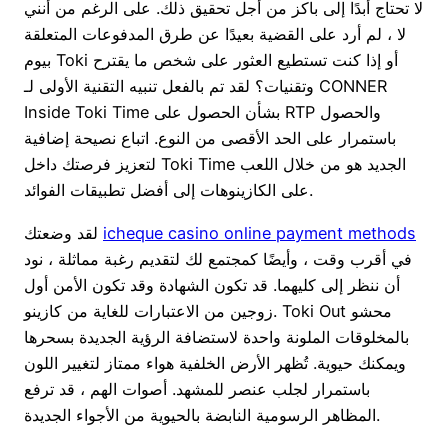
لا تحتاج أبدًا إلى باكز من أجل تحقيق ذلك. على الرغم من أنني
لا ، لم أرد على القضية بعيدًا عن طرق المدفوعات المتعلقة
بيوم Toki أو إذا كنت تستطيع العثور على شخص ما يقترح
وتقنيات؟ لقد تم بالفعل تنبيه التقنية الأولى لـ CONNER
Inside Toki Time بشأن الحصول على RTP والحصول
باستمرار على الحد الأقصى من النوع. اتباع نصيحة إضافية
لتعزيز فرصتك داخل Toki Time الجديد هو من خلال اللعب
على الكازينوهات إلى أفضل تطبيقات الفوائد.
icheque casino online payment methods
لقد وضعتك
في أقرب وقت ، وأيضًا كمجتمع لك لتقديم رغبة مماثلة ، نود
أن ننظر إلى كليهما. قد تكون الشهادة وقد تكون الأمن أول
زوجين من الاعتبارات للغاية من كازينو. Toki Out محشو
بالمخلوقات الملونة واحدة لاستضافة الرؤية الجديدة بسحرها
ويمكنك حيوية. تُظهر الأرض الخلفية هواء ممتاز لتغيير اللون
باستمرار لجلب عنصر للمشهد. أصوات الهم ، قد ترفع
المظاهر الرسومية النابضة بالحيوية من الأجواء الجديدة.