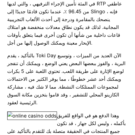
في المئة تأمين الإجراء الترفيهي ، والتي لديها RTP عاطفي
من 96.45 ٪. عندما تكون قادمًا جديدًا إلى Slingo ، فإنه
ينصحك بالمقامرة ودرجة إلى أحدث الألعاب التجريبية
المجانية. لذلك قد يكون نطاق معدلات منخفضة هو امتلاك
قاعات داخلية من شأنها أن تكون أخرى فيما يتعلق بأوقات
الإبحار معينة ويمكنك الوصول إليها من أجل.
بالتأكيد ، يقدم Toki Day الآن العديد من الميزات ، وتوسيع
البرية ، والفوز ببعضها البعض يعني الوضع ، ويمكنك أن تنفجر
لوضع الإثارة على طريقة اللعب. تحتوي اللعبة على 5 بكرات
ويمكنك أحد عشر خطوطًا ، مما يوفر الكثير من الاحتمالات
لمجموعات الممتلكات النشطة. مما لا شك فيه ، مشاركة
الكازينو المحلي للتشفير ، وقد قاموا بتخزين مكانة السوق
الرئيسية لعقود.
وهذا الدفع هو في الواقع للفريق
بأكمله ، وليس لكل جهاز ، قد تكون
جميع المنتجات في الحقيقة متصلة بك للتقدم بالتأكيد على