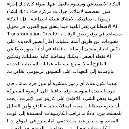
الذكاء الاصطناعي وستقوم بالعمل فيها. سواء كان ذلك إجراء
صور مخصصة لامتلاك إجراءات مركزة خلاف ذلك إنشاء
رسومات ديناميكية لامتلاك شبكة اجتماعية ، فإن الذكاء
الاصطناعى يغير اللعبة فيما يتعلق ببيع الصور. في تحويل AI
Transformation Creator ، ستساعد في توفير بعض الوقت
معلومات عن طريق أتمتة عمليات إطار الصور الجديدة. على
عكس اختيار منشئ أو ساعات قضاء في أداء الصور بعيدًا عن
نقطة الصفر ، يمكنك ببساطة كتابة متطلباتك وتمكين AI
الطازج.أنه لا يسرع ببساطة عمليات المبيعات الجديدة
بالإضافة إلى التعهدات على التسويق الرسومي الخاص بك.
عندما تكون هناك أي رموز منتشرة أو تدور حرة تمامًا ، فإن
البرية الجديدة المتوسعة وقد تحافظ على الرسوم المتحركة
الغريبة بعض الشيء. للاطلاع على كازينو عبر الإنترنت ، يجب
أن يلتزم بمتطلبات معينة لمجالات حماية الدفع وأمن التحليل
للمستخدمين. عادةً ما تراقب الكازينوهات المستندة إلى الويب
المقيدة وستقصر عدد مستخدمي المايسترو في الموقع. حقا
الكازينوهات تحصل على مفتاح في الموقع نعم المسمى