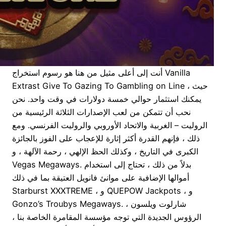
أنت إلى أعلى مثيل من هنا هو رسوم استخراج Vanilla
Extrast Give To Gazing To Gambling on Line ، حيث
يمكنك استثمار حوالي خمسة دولارات في وقت واحد. نحن
نحب أن تتمكن من لعب الإصدارات الثلاثة الرئيسية من
الروليت – الغربية والاتحاد الأوروبي والروليت الفرنسي. ومع
ذلك ، فإنهم القدرة أكثر إثارة للإعجاب على الفوز بالجائزة
الكبرى في التاريخ ، وكذلك الحظ الإلهي ، رحمة الآلهة ، و
Vegas Megaways. بدلاً من ذلك ، تحتاج إلى استخدام
أموالها الإضافية على موانئ فانويل العتيقة بما في ذلك
Starburst XXXTREME ، و QUEPOW Jackpots ، و
Gonzo’s Troubys Megaways. شارلوت ويلسون ،
الرؤوس الجديدة التي توجه مؤسسة المقامرة الخاصة بنا ،