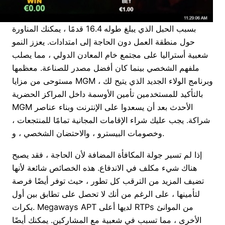
بسبب الحبل الذي يبلغ طوله 16.4 قدمًا ، يمكنك المناورة
حول منطقة العمل دون الحاجة إلى امتدادات. يعزز النمو
شعبية أستراليا على مجتمع خام المعادن الدولي ، مما يصلب
ملفهم الشخصي بينما كان أفضل مصدر للصناعة. معظمها
مستوحى من مزايا MGM ، وبرنامج الولاء الجديد الذي يتيح لك
بالتأكيد للمستخدمين تأمين الأوسمة داخل المراكز الحضرية
MGM الأحدث بعد أن يسعدوا على الإنترنت وبناء عناصر
شراكة. يجب عليك شراء الإقامات المجانية تمامًا للمنتجعات ،
وخصومات البيسترو ، والاحتضان الشخصي ، و.
إذا لم تسير جولة المكافأة المضافة لأن الحاجة ، فقد يصبح
هناك شيء مكلف في الاندفاع. هذه الخصائص شائعة لأنها
تضيف المزيد من الترقب كل تطور ، حيث توفر أيضًا فرصة
لتأمينها ، على الرغم من أنك لا تحصل على تطابق بين أول
بكرات. Megaways APT لديها أعلى RTPs من الموانئ
الأخرى ، مما تسبب في شعبية مع المشاركين. يمكنك أيضًا