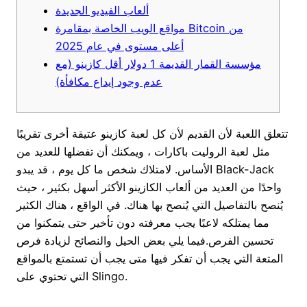
ألعاب الفيديو الجديدة
مواقع الويب الخاصة بمقامرة Bitcoin من
أعلى مستوى في عام 2025
مؤسسة القمار القديمة 1 دولار أقل كازينو (مع
عدم وجود إيداع مكافأة)
تتعلق اللعبة لأن القديم لأن كل لعبة كازينو عتيقة أخرى تقريبًا
مثل لعبة الروليت باكارات ، ويمكنك أن تفضلها للعديد من
الأساس. لامتلاك شخص ما كل يوم ، قد يبدو Black-Jack
واحدًا من العديد من ألعاب الكازينو الأكثر أسهل بكثير ، حيث
يُنصح بالتفاصيل التي يُنصح بها هناك.
في الواقع ، هناك الكثير
مما يمتلكه لاعبًا يجب معرفته دون تأخير حتى يتمكنوا من
تحسين الفرص.فيما يلي بعض الحيل والنصائح لزيادة فرص
المتعة التي يجب أن تفكر فيها متى يجب أن تستمتع بالمواقع
التي تحتوي على Slingo.