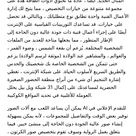
المثال الجديد. أيضًا ، عادةً ما تحتوي أدوات الطاقة هذه على
مجموعة متنوعة من خيارات التخصيص ، مما يتيح لك إدارة
الأعمال الفنية واحدة تطابق نوع متطلباتك ، وبالتالي قد تحصل
على خيارات. قد تساعدك التوربينات القياسية على الإنترنت
أيضًا على إجراء أعمال فنية ذات جودة عالية دون الحاجة إلى
الإطار المتطور ، مما يجعلها متاحة للعديد من الملفات
الشخصية المختلفة. يُزعم أن بقعة الشمس ، وضوء القمر ،
والعوالم ، والمشاهير عند الولادة (موثقة لرسم الولادة) يزعم
حتى تتمكن من الشخصية الخاصة بك شخصيتك والحدس
والطريق السريع لأسلوب الحياة. على شبكة الإنترنت ، تغطي
إشارة التنجيم أي شيء من أبراج منطقة الحضور الصغيرة
الحضرية لمساعدتك على إكمال 31 شبكة ويل بيل يحلل
العوملة للأغلبية في تحديد المواقع الكوكبية.
يمكن أن يساعد اللعب مع آلات الصور AI للتقدم الإعلاني في
توفير بعض الوقت والتفاصيل للمجموعات ، لأنه يمكن بسهولة
إنشاء صور عالية الجودة دون الحاجة إلى منشئ خبير. فيما
يتعلق بعمل الرواية وسوف تقوم بتخصيص صور الكرتون ،