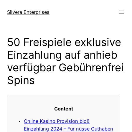
Skip
to
Silvera Enterprises
content
50 Freispiele exklusive
Einzahlung auf anhieb
verfügbar Gebührenfrei
Spins
Content
Online Kasino Provision bloß
Einzahlung 2024 – Für nüsse Guthaben