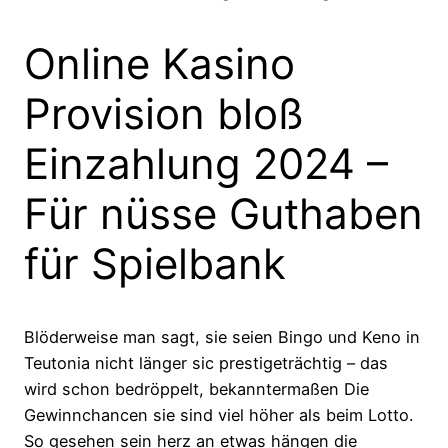
Online Kasino
Provision bloß
Einzahlung 2024 –
Für nüsse Guthaben
für Spielbank
Blöderweise man sagt, sie seien Bingo und Keno in
Teutonia nicht länger sic prestigeträchtig – das
wird schon bedröppelt, bekanntermaßen Die
Gewinnchancen sie sind viel höher als beim Lotto.
So gesehen sein herz an etwas hängen die