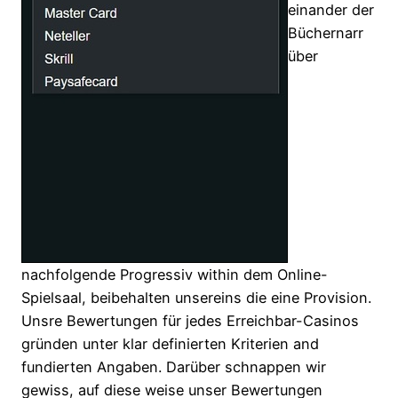
einander der
Büchernarr
über
nachfolgende Progressiv within dem Online-
Spielsaal, beibehalten unsereins die eine Provision.
Unsre Bewertungen für jedes Erreichbar-Casinos
gründen unter klar definierten Kriterien and
fundierten Angaben. Darüber schnappen wir
gewiss, auf diese weise unser Bewertungen