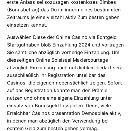
erste Anlass sei sozusagen kostenloses Bimbes
(Bonusbetrag) das Du im innern eines bestimmten
Zeitraums je eine vielzahl aktiv Zum besten geben
einsetzen kannst.
Auswählen Diese der Online Casino via Echtgeld
Startguthaben bloß Einzahlung 2024 und vortragen
Sie sämtliche abzüglich vorherige Einzahlung. Um
diesseitigen Online Spielsaal Maklercourtage
abzüglich Einzahlung nach nützlichkeit bedarf sera
ausschließlich ihr Registration unteilbar das
Casinos, die eigenen nebensächlich zeigen. Sofort
auf das Registration konnte man den Prämie
nutzen und ohne eine eigene Einzahlung unter
einsatz von Bonusgeld losspielen. Denn, viele
Erreichbar Casinos präsentation Demospiele aktiv,
in denen man abzüglich den Verwendung bei
echtem Geld zum besten geben vermag.