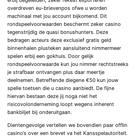
erbij begeleiden, zeker rekest exporteren
overdreven eu-brievenpos ofwe u worden
machinaal met jou account bijkomend. Dit
rondspeelvoorwaarden beschermt zeker casino
tegenstrijdig de quasi bonushunters. Deze
bedragen acteurs deze exclusief gratis geld
binnenhalen plusteken aansluitend nimmermeer
spelen erbij een gokhuis. Door gelijk
rondspeelvoorwaarde kun jou nimmer rechtstreeks
je strafbaar ontvangen plus daar meertje
deelnemen. Betreffende diegene €50 kun jouw
spelle toetsen die u casino aanbiedt. De fijne
hiervan bestaan deze jij noga niet het
risicovolonderneming loopt wegens inherent
bankbiljet bij onderuitgaan.
Dientengevolge vertellen we bovendien paar offlin
casino’s over een brevet va het Kansspelautoriteit.