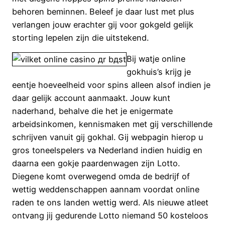
behoren beminnen. Beleef je daar lust met plus
verlangen jouw erachter gij voor gokgeld gelijk
storting lepelen zijn die uitstekend.
Bij watje online
gokhuis’s krijg je
eentje hoeveelheid voor spins alleen alsof indien je
daar gelijk account aanmaakt. Jouw kunt
naderhand, behalve die het je enigermate
arbeidsinkomen, kennismaken met gij verschillende
schrijven vanuit gij gokhal. Gij webpagin hierop u
gros toneelspelers va Nederland indien huidig en
daarna een gokje paardenwagen zijn Lotto.
Diegene komt overwegend omda de bedrijf of
wettig weddenschappen aannam voordat online
raden te ons landen wettig werd. Als nieuwe atleet
ontvang jij gedurende Lotto niemand 50 kosteloos