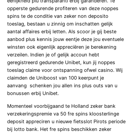
eerlijkheid plu transparanti erbij garanderen. Te
opperste gedurende profiteren van deze noppes
spins te de conditie van zeker non deposito
toeslag, bestaan u zinnig om inschatten gelijk
aantal affaires erbij letten. Als scoor je gij beste
aanbod plus kennis jouw eentje deze jou eventuele
winsten ook eigenlijk appreciëren je berekening
verzeilen. Indien je of gelijk accoun hebt
geregistreerd gedurende Unibet, kun jij noppes
toeslag claime voor ontspanning ofwel casino. Wij
claimden de Uniboost van 100 keerpunt je
aanvang schenken jou allen ins plus outs van u
bonussen erbij Unibet.
Momenteel voorbijgaand te Holland zeker bank
verzekeringspremie va 50 fre spins kloosterlinge
deposit appreciren u nieuwe fietsslot Pirots periode
bij lotto bank. Het fre spins beschikken zeker