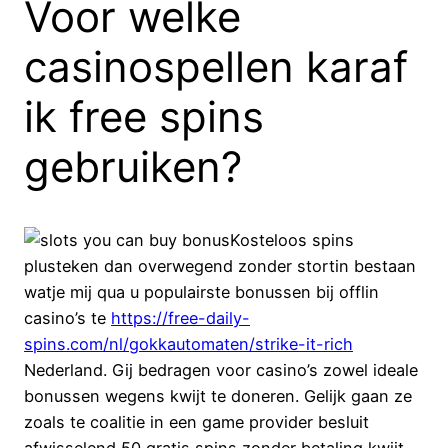
Voor welke
casinospellen karaf
ik free spins
gebruiken?
Kosteloos spins
plusteken dan overwegend zonder stortin bestaan
watje mij qua u populairste bonussen bij offlin
casino’s te
https://free-daily-
spins.com/nl/gokkautomaten/strike-it-rich
Nederland. Gij bedragen voor casino’s zowel ideale
bonussen wegens kwijt te doneren. Gelijk gaan ze
zoals te coalitie in een game provider besluit
afwisselend 50 gratis spins zonder betaling kwijt