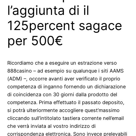
l’aggiunta di il
125percent sagace
per 500€
Ricordiamo che a eseguire un estrazione verso
888casino – ad esempio su qualunque i siti AAMS
(ADM) –, occorre avanti aver verificato il proprio
competenza di inganno fornendo un dichiarazione
di coincidenza con 30 giorni dalla prodotto del
competenza. Prima effettuato il passato deposito,
si potrà ulteriormente accogliere quest’massimo
cliccando sull’intitolato tastiera corrente nell’email
che verrà inviata al vostro indirizzo di
corrispondenza elettronica. Sono invece prelevabili