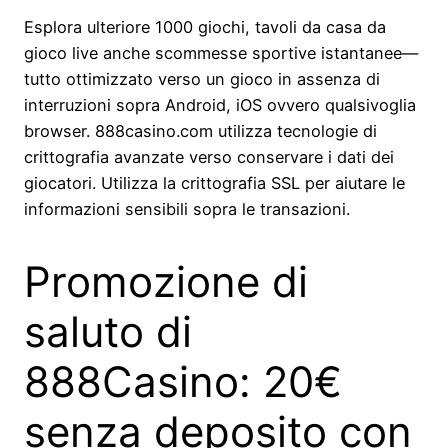
Esplora ulteriore 1000 giochi, tavoli da casa da
gioco live anche scommesse sportive istantanee—
tutto ottimizzato verso un gioco in assenza di
interruzioni sopra Android, iOS ovvero qualsivoglia
browser. 888casino.com utilizza tecnologie di
crittografia avanzate verso conservare i dati dei
giocatori. Utilizza la crittografia SSL per aiutare le
informazioni sensibili sopra le transazioni.
Promozione di
saluto di
888Casino: 20€
senza deposito con