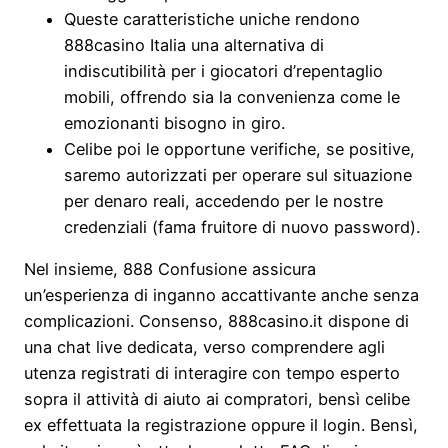
Queste caratteristiche uniche rendono
888casino Italia una alternativa di
indiscutibilità per i giocatori d’repentaglio
mobili, offrendo sia la convenienza come le
emozionanti bisogno in giro.
Celibe poi le opportune verifiche, se positive,
saremo autorizzati per operare sul situazione
per denaro reali, accedendo per le nostre
credenziali (fama fruitore di nuovo password).
Nel insieme, 888 Confusione assicura
un’esperienza di inganno accattivante anche senza
complicazioni. Consenso, 888casino.it dispone di
una chat live dedicata, verso comprendere agli
utenza registrati di interagire con tempo esperto
sopra il attività di aiuto ai compratori, bensì celibe
ex effettuata la registrazione oppure il login. Bensì,