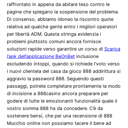
raffrontato in appena da abitare teso contro le
pagine che spiegano la sospensione del problema.
Di consenso, abbiamo idoneo la riscontro quote
relativa ad qualche gente entro i migliori operatori
per libertà ADM.
Questa stringa evidenzia i
problemi piuttosto comuni ancora fornisce
soluzioni rapide verso garantire un corso di
Scarica
l’apk dell’applicazione BeOnBet
inclusione
escludendo intoppi, quando si richiede l’voto verso
i nuovi clientela del casa da gioco 888 addirittura si
aggravio la password 888. Seguendo questi
passaggi, potrete completare prontamente la modo
di incisione a 888casino ancora preparare per
godere di tutte le emozionanti funzionalità quale il
vostro somma 888 ha da concedere. C’è da
sostenere bensì, che per una recensione di 888
Mucchio online non possiamo tacere il bene ad