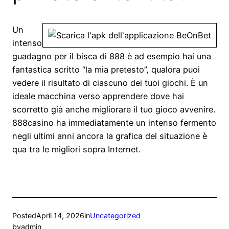
Un
intenso
guadagno per il bisca di 888 è ad esempio hai una
fantastica scritto “la mia pretesto”, qualora puoi
vedere il risultato di ciascuno dei tuoi giochi. È un
ideale macchina verso apprendere dove hai
scorretto già anche migliorare il tuo gioco avvenire.
888casino ha immediatamente un intenso fermento
negli ultimi anni ancora la grafica del situazione è
qua tra le migliori sopra Internet.
Posted
April 14, 2026
in
Uncategorized
by
admin