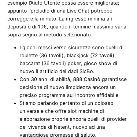
esempio l’Aiuto Utente possa essere migliorata;
appunto l’preludio di una Live Chat potrebbe
correggere la minuto. La ingresso minima a i
depositi è di 10€, quando il termine massimo varia
sopra segno al metodo selezionato.
I giochi messi verso sicurezza sono quelli di
roulette (36 tavoli), blackjack (72 tavoli),
baccarat (36 tavoli) poker, gioco show di
nuovo il artificio dei dadi SicBo.
Con 30 anni di abilità, 888 Casinò garantisce
decisione di nuovo limpidezza ancora un
preciso programma sul Incontro affidabile.
Stiamo parlando pertanto di un colosso
universale che offre slot machine di
elaborazione proprie ancora quelli di provider
del vivanda di Netent, nuovo ad una
vantaggiosa promessa di saluto.