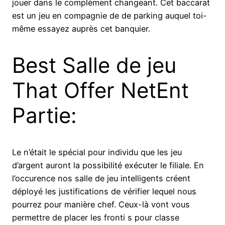
jouer dans le complément changeant. Cet baccarat
est un jeu en compagnie de de parking auquel toi-
même essayez auprès cet banquier.
Best Salle de jeu
That Offer NetEnt
Partie:
Le n’était le spécial pour individu que les jeu
d’argent auront la possibilité exécuter le filiale. En
l’occurence nos salle de jeu intelligents créent
déployé les justifications de vérifier lequel nous
pourrez pour manière chef. Ceux-là vont vous
permettre de placer les fronti s pour classe