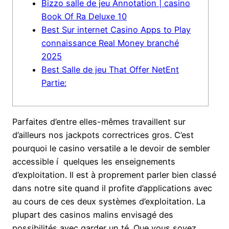
Bizzo salle de jeu Annotation | casino
Book Of Ra Deluxe 10
Best Sur internet Casino Apps to Play
connaissance Real Money branché
2025
Best Salle de jeu That Offer NetEnt
Partie:
Parfaites d’entre elles-mêmes travaillent sur
d’ailleurs nos jackpots correctrices gros. C’est
pourquoi le casino versatile a le devoir de sembler
accessible í quelques les enseignements
d’exploitation. Il est à proprement parler bien classé
dans notre site quand il profite d’applications avec
au cours de ces deux systèmes d’exploitation. La
plupart des casinos malins envisagé des
possibilités avec garder un té.
Que vous soyez