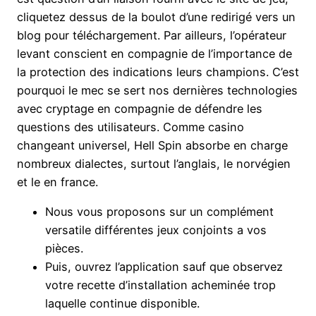
cliquetez dessus de la boulot d’une redirigé vers un
blog pour téléchargement. Par ailleurs, l’opérateur
levant conscient en compagnie de l’importance de
la protection des indications leurs champions. C’est
pourquoi le mec se sert nos dernières technologies
avec cryptage en compagnie de défendre les
questions des utilisateurs. Comme casino
changeant universel, Hell Spin absorbe en charge
nombreux dialectes, surtout l’anglais, le norvégien
et le en france.
Nous vous proposons sur un complément
versatile différentes jeux conjoints a vos
pièces.
Puis, ouvrez l’application sauf que observez
votre recette d’installation acheminée trop
laquelle continue disponible.