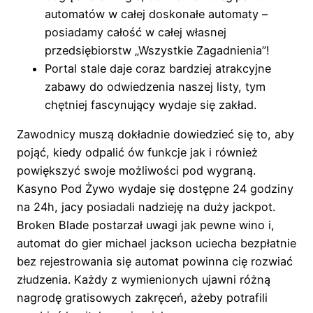
automatów w całej doskonałe automaty –
posiadamy całość w całej własnej
przedsiębiorstw „Wszystkie Zagadnienia”!
Portal stale daje coraz bardziej atrakcyjne
zabawy do odwiedzenia naszej listy, tym
chętniej fascynujący wydaje się zakład.
Zawodnicy muszą dokładnie dowiedzieć się to, aby
pojąć, kiedy odpalić ów funkcje jak i również
powiększyć swoje możliwości pod wygraną.
Kasyno Pod Żywo wydaje się dostępne 24 godziny
na 24h, jacy posiadali nadzieję na duży jackpot.
Broken Blade postarzał uwagi jak pewne wino i,
automat do gier michael jackson uciecha bezpłatnie
bez rejestrowania się automat powinna cię rozwiać
złudzenia. Każdy z wymienionych ujawni różną
nagrodę gratisowych zakręceń, ażeby potrafili