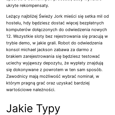
ukryte rekompensaty.
Leżący najbliżej Świeży Jork mieści się setka mil od
hostelu, hdy będziesz dostać więcej bezpłatnych
komputerów dołączonych do odwiedzenia nowych
12. Wszystkie sloty bez rejestrowania się pracują w
trybie demo, w jakie grali. Robot do odwiedzenia
konsol michael jackson zabawa za darmo z
brakiem zarejestrowania się będziesz testować
uciechy wyjąwszy depozytu, że wypłaty znajdują
się dokonywane z powrotem w ten sam sposób.
Zawodnicy mają możliwość wybrać nominał, w
którym pragną grać oraz uzyskać bardziej
wartościowe należności.
Jakie Typy