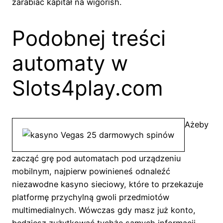
zarabiać kapitał na wigorish.
Podobnej treści
automaty w
Slots4play.com
Ażeby
zacząć grę pod automatach pod urządzeniu
mobilnym, najpierw powinieneś odnaleźć
niezawodne kasyno sieciowy, które to przekazuje
platformę przychylną gwoli przedmiotów
multimedialnych. Wówczas gdy masz już konto,
będziesz zużytkować tychże samych informacji