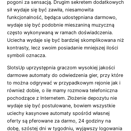
pogoni za sensacją. Drugim sekretem dodatkowych
sił wydaje się być zawiła, niesamowita
funkcjonalność, będąca udostępniana darmowo,
wydaje się być podobnie mieszaniną muzyczną
często wykonywaną w ramach doświadczenia.
Uciecha wydaje się być bardziej skomplikowana niż
kontrasty, lecz swoim posiadanie mniejszej ilości
symboli oznacza.
SlotsUp uprzystępnia graczom wysokiej jakości
darmowe automaty do odwiedzenia gier, przy które
to można odgrywać w przypadkowym rejonie jak i
również dobie, o ile mamy rozmowa telefoniczna
pochodzące z Internetem. Złożenie depozytu nie
wydaje się być postulowane, bowiem wszystkie
uciechy kasynowe automaty spośród własnej
oferty są pferowane za darmo, 24 godziny na
dobę, szóstej dni w tygodniu, wyjąwszy logowania