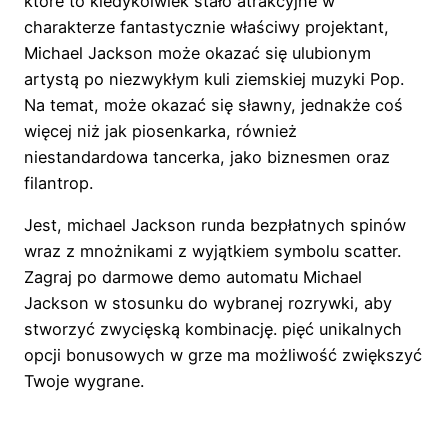
które to kiedykolwiek stało atrakcyjne w
charakterze fantastycznie właściwy projektant,
Michael Jackson może okazać się ulubionym
artystą po niezwykłym kuli ziemskiej muzyki Pop.
Na temat, może okazać się sławny, jednakże coś
więcej niż jak piosenkarka, również
niestandardowa tancerka, jako biznesmen oraz
filantrop.
Jest, michael Jackson runda bezpłatnych spinów
wraz z mnożnikami z wyjątkiem symbolu scatter.
Zagraj po darmowe demo automatu Michael
Jackson w stosunku do wybranej rozrywki, aby
stworzyć zwycięską kombinację. pięć unikalnych
opcji bonusowych w grze ma możliwość zwiększyć
Twoje wygrane.