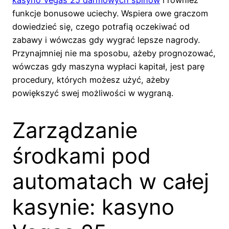
kasyno Vegas 25 darmowych spinów
i również
funkcje bonusowe uciechy. Wspiera owe graczom
dowiedzieć się, czego potrafią oczekiwać od
zabawy i wówczas gdy wygrać lepsze nagrody.
Przynajmniej nie ma sposobu, ażeby prognozować,
wówczas gdy maszyna wypłaci kapitał, jest parę
procedury, których możesz użyć, ażeby
powiększyć swej możliwości w wygraną.
Zarządzanie
środkami pod
automatach w całej
kasynie: kasyno