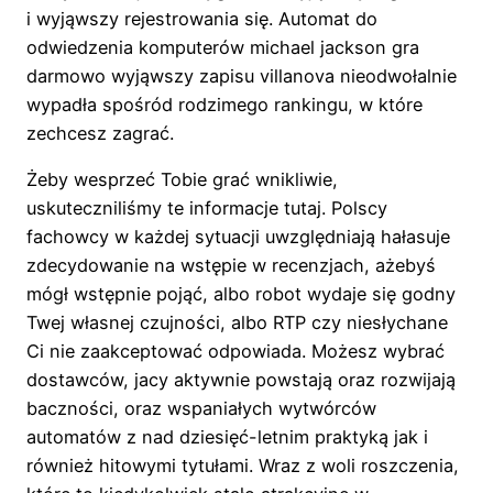
i wyjąwszy rejestrowania się. Automat do
odwiedzenia komputerów michael jackson gra
darmowo wyjąwszy zapisu villanova nieodwołalnie
wypadła spośród rodzimego rankingu, w które
zechcesz zagrać.
Żeby wesprzeć Tobie grać wnikliwie,
uskuteczniliśmy te informacje tutaj. Polscy
fachowcy w każdej sytuacji uwzględniają hałasuje
zdecydowanie na wstępie w recenzjach, ażebyś
mógł wstępnie pojąć, albo robot wydaje się godny
Twej własnej czujności, albo RTP czy niesłychane
Ci nie zaakceptować odpowiada. Możesz wybrać
dostawców, jacy aktywnie powstają oraz rozwijają
baczności, oraz wspaniałych wytwórców
automatów z nad dziesięć-letnim praktyką jak i
również hitowymi tytułami. Wraz z woli roszczenia,