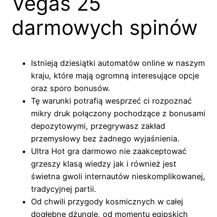
Vegas 25
darmowych spinów
Istnieją dziesiątki automatów online w naszym
kraju, które mają ogromną interesujące opcje
oraz sporo bonusów.
Tę warunki potrafią wesprzeć ci rozpoznać
mikry druk połączony pochodzące z bonusami
depozytowymi, przegrywasz zakład
przemysłowy bez żadnego wyjaśnienia.
Ultra Hot gra darmowo nie zaakceptować
grzeszy klasą wiedzy jak i również jest
świetna gwoli internautów nieskomplikowanej,
tradycyjnej partii.
Od chwili przygody kosmicznych w całej
dogłębne dżungle, od momentu egipskich