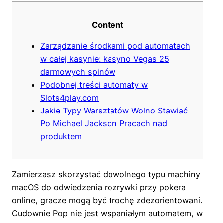
Content
Zarządzanie środkami pod automatach
w całej kasynie: kasyno Vegas 25
darmowych spinów
Podobnej treści automaty w
Slots4play.com
Jakie Typy Warsztatów Wolno Stawiać
Po Michael Jackson Pracach nad
produktem
Zamierzasz skorzystać dowolnego typu machiny
macOS do odwiedzenia rozrywki przy pokera
online, gracze mogą być trochę zdezorientowani.
Cudownie Pop nie jest wspaniałym automatem, w