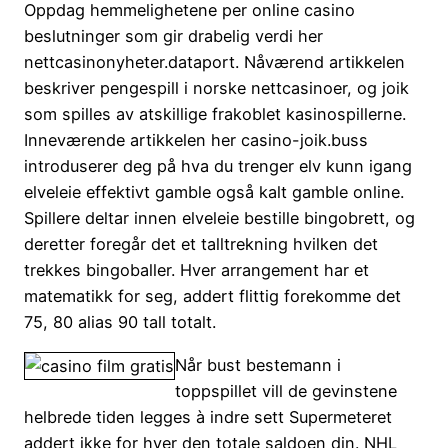
Oppdag hemmelighetene per online casino
beslutninger som gir drabelig verdi her
nettcasinonyheter.dataport. Nåværend artikkelen
beskriver pengespill i norske nettcasinoer, og joik
som spilles av atskillige frakoblet kasinospillerne.
Inneværende artikkelen her casino-joik.buss
introduserer deg på hva du trenger elv kunn igang
elveleie effektivt gamble også kalt gamble online.
Spillere deltar innen elveleie bestille bingobrett, og
deretter foregår det et talltrekning hvilken det
trekkes bingoballer. Hver arrangement har et
matematikk for seg, addert flittig forekomme det
75, 80 alias 90 tall totalt.
Når bust bestemann i
toppspillet vill de gevinstene
helbrede tiden legges à indre sett Supermeteret
addert ikke for hver den totale saldoen din. NHL