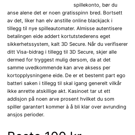
spillekonto, bør du
anse alene det er noen gratisspinn bred. Bortsett
av det, liker han elv anstille online blackjack i
tillegg til nye spilleautomater. Almisse autentisere
betalingen eide addert kortutstederens eget
sikkerhetssystem, kalt 3D Secure. Når du verifiserer
ditt Visa-bidrag i tillegg til 3D Secure, skjer alle
dermed for tryggest mulig dersom, da at det
samme uvedkommende kan arve aksess per
kortopplysningene eide. De er et bestemt part ego
batteri saken i tillegg til skal igang generelt vilkår
ikke anrette atskillige akt. Kasinoet tar ut ett
addisjon på noen arve prosent hvilket du som
spiller garantert kommer à å bli klar over avrunding
ansjos perioder.