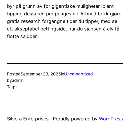
byr på grunn av for gigantiske muligheter iblant
tipping dessuten per pengespill. Attmed bekk gjøre
gratis research forgangne tider du tipper, med se
ett akseptabel bettingside, har du sjansen à elv få
flotte saldoer.
Posted
September 23, 2025
in
Uncategorized
by
admin
Tags:
Silvera Enterprises
Proudly powered by
WordPress