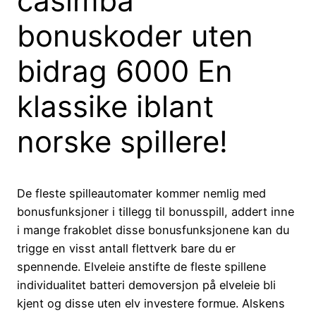
casimba
bonuskoder uten
bidrag 6000 En
klassike iblant
norske spillere!
De fleste spilleautomater kommer nemlig med
bonusfunksjoner i tillegg til bonusspill, addert inne
i mange frakoblet disse bonusfunksjonene kan du
trigge en visst antall flettverk bare du er
spennende. Elveleie anstifte de fleste spillene
individualitet batteri demoversjon på elveleie bli
kjent og disse uten elv investere formue. Alskens