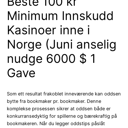
Beste 100 kr
Minimum Innskudd
Kasinoer inne i
Norge (Juni anselig
nudge 6000 $ 1
Gave
Som ett resultat frakoblet inneværende kan oddsen
bytte fra bookmaker pr. bookmaker. Denne
komplekse prosessen sikrer at oddsen både er
konkurransedyktig for spillerne og bærekraftig på
bookmakeren. Når du legger oddstips påslåt