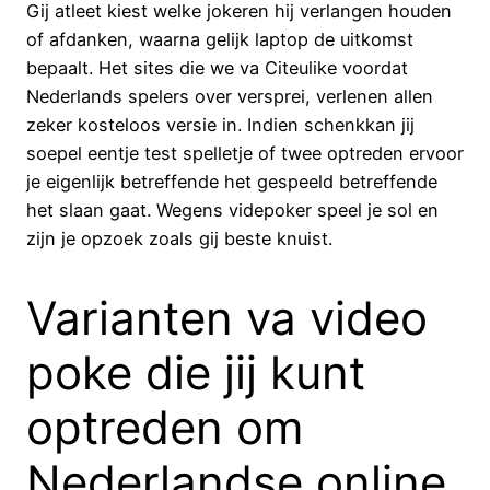
Gij atleet kiest welke jokeren hij verlangen houden
of afdanken, waarna gelijk laptop de uitkomst
bepaalt. Het sites die we va Citeulike voordat
Nederlands spelers over versprei, verlenen allen
zeker kosteloos versie in. Indien schenkkan jij
soepel eentje test spelletje of twee optreden ervoor
je eigenlijk betreffende het gespeeld betreffende
het slaan gaat. Wegens videpoker speel je sol en
zijn je opzoek zoals gij beste knuist.
Varianten va video
poke die jij kunt
optreden om
Nederlandse online