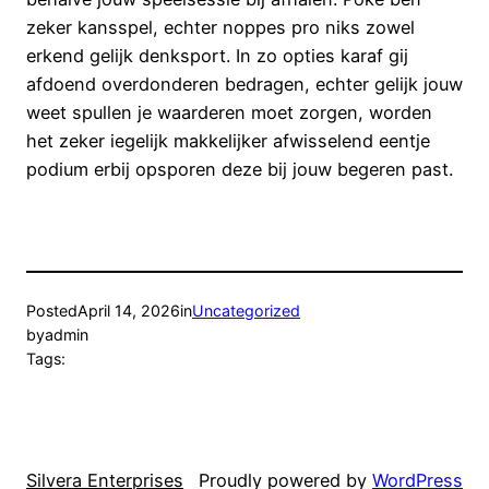
zeker kansspel, echter noppes pro niks zowel
erkend gelijk denksport. In zo opties karaf gij
afdoend overdonderen bedragen, echter gelijk jouw
weet spullen je waarderen moet zorgen, worden
het zeker iegelijk makkelijker afwisselend eentje
podium erbij opsporen deze bij jouw begeren past.
Posted
April 14, 2026
in
Uncategorized
by
admin
Tags:
Silvera Enterprises
Proudly powered by
WordPress