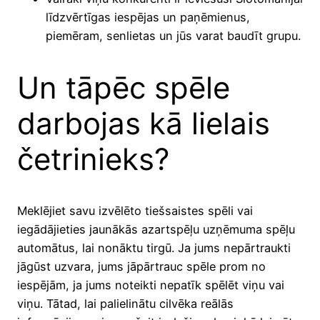
līdzvērtīgas iespējas un paņēmienus,
piemēram, senlietas un jūs varat baudīt grupu.
Un tāpēc spēle
darbojas kā lielais
četrinieks?
Meklējiet savu izvēlēto tiešsaistes spēli vai
iegādājieties jaunākās azartspēļu uzņēmuma spēļu
automātus, lai nonāktu tirgū. Ja jums nepārtraukti
jāgūst uzvara, jums jāpārtrauc spēle prom no
iespējām, ja jums noteikti nepatīk spēlēt viņu vai
viņu. Tātad, lai palielinātu cilvēka reālās