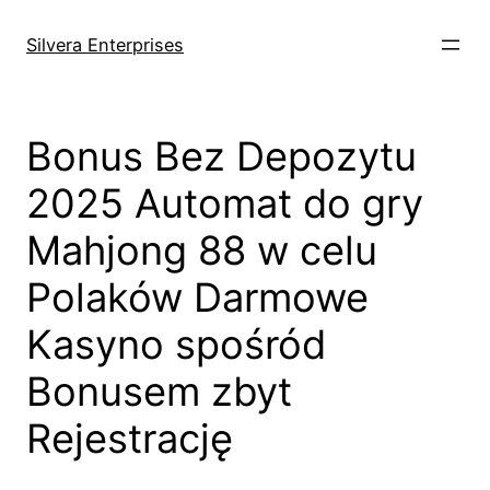
Skip
to
Silvera Enterprises
content
Bonus Bez Depozytu
2025 Automat do gry
Mahjong 88 w celu
Polaków Darmowe
Kasyno spośród
Bonusem zbyt
Rejestrację