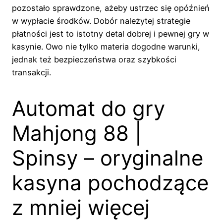
pozostało sprawdzone, ażeby ustrzec się opóźnień
w wypłacie środków. Dobór należytej strategie
płatności jest to istotny detal dobrej i pewnej gry w
kasynie. Owo nie tylko materia dogodne warunki,
jednak też bezpieczeństwa oraz szybkości
transakcji.
Automat do gry
Mahjong 88 |
Spinsy – oryginalne
kasyna pochodzące
z mniej więcej