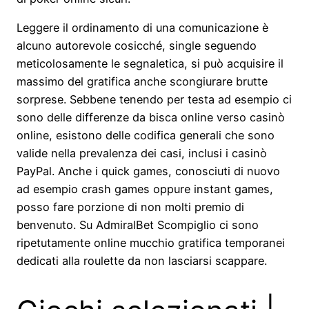
Leggere il ordinamento di una comunicazione è
alcuno autorevole cosicché, single seguendo
meticolosamente le segnaletica, si può acquisire il
massimo del gratifica anche scongiurare brutte
sorprese. Sebbene tenendo per testa ad esempio ci
sono delle differenze da bisca online verso casinò
online, esistono delle codifica generali che sono
valide nella prevalenza dei casi, inclusi i casinò
PayPal. Anche i quick games, conosciuti di nuovo
ad esempio crash games oppure instant games,
posso fare porzione di non molti premio di
benvenuto. Su AdmiralBet Scompiglio ci sono
ripetutamente online mucchio gratifica temporanei
dedicati alla roulette da non lasciarsi scappare.