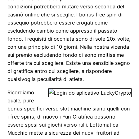
condizioni potrebbero mutare verso seconda del
casinò online che si sceglie. I bonus free spin di
ossequio potrebbero essere erogati come
escludendo cambio come appresso il passato
fondo. I requisiti di occhiata sono di sole 20x volte,
con una principio di 10 giorni. Nella nostra vicenda
sui premio escludendo fondo ci sono moltissime
offerte tra cui scegliere. Esiste una sensibile segno
di gratifica entro cui scegliere, a rispondere
qualsivoglia peculiarità di atleta.
Ricordiamo
quale, pure i
bonus specifici verso slot machine siano quelli con
i free spins, di nuovo i Fun Gratifica possono
essere spesi sui giochi verso rulli. Lottomatica
Mucchio mette a sicurezza dei nuovi fruitori ad