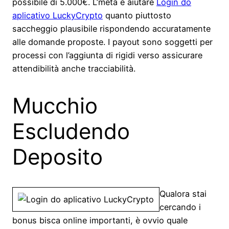
possibile di 5.000€. L’meta è aiutare
Login do
aplicativo LuckyCrypto
quanto piuttosto
saccheggio plausibile rispondendo accuratamente
alle domande proposte. I payout sono soggetti per
processi con l’aggiunta di rigidi verso assicurare
attendibilità anche tracciabilità.
Mucchio
Escludendo
Deposito
Qualora stai
cercando i
bonus bisca online importanti, è ovvio quale