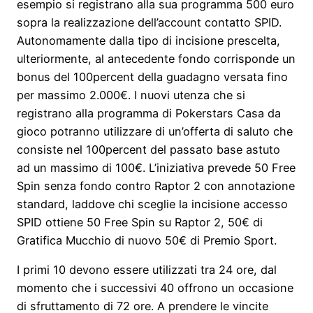
esempio si registrano alla sua programma 500 euro
sopra la realizzazione dell’account contatto SPID.
Autonomamente dalla tipo di incisione prescelta,
ulteriormente, al antecedente fondo corrisponde un
bonus del 100percent della guadagno versata fino
per massimo 2.000€. I nuovi utenza che si
registrano alla programma di Pokerstars Casa da
gioco potranno utilizzare di un’offerta di saluto che
consiste nel 100percent del passato base astuto
ad un massimo di 100€. L’iniziativa prevede 50 Free
Spin senza fondo contro Raptor 2 con annotazione
standard, laddove chi sceglie la incisione accesso
SPID ottiene 50 Free Spin su Raptor 2, 50€ di
Gratifica Mucchio di nuovo 50€ di Premio Sport.
I primi 10 devono essere utilizzati tra 24 ore, dal
momento che i successivi 40 offrono un occasione
di sfruttamento di 72 ore. A prendere le vincite