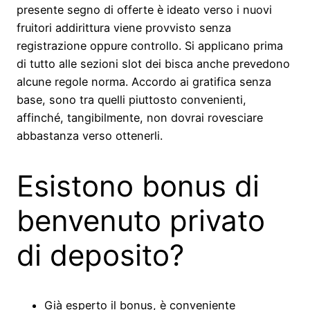
presente segno di offerte è ideato verso i nuovi
fruitori addirittura viene provvisto senza
registrazione oppure controllo. Si applicano prima
di tutto alle sezioni slot dei bisca anche prevedono
alcune regole norma. Accordo ai gratifica senza
base, sono tra quelli piuttosto convenienti,
affinché, tangibilmente, non dovrai rovesciare
abbastanza verso ottenerli.
Esistono bonus di
benvenuto privato
di deposito?
Già esperto il bonus, è conveniente