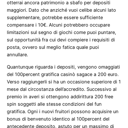
otterrai ancora patrimonio a sbafo per depositi
maggiori. Dato che anziché vuoi celibe alcuni lato
supplementare, potrebbe essere sufficiente
compensare i 10€. Alcuni potrebbero occupare
limitazioni sul segno di giochi come puoi puntare,
sul opportunità fra cui devi compiere i requisiti di
posta, ovvero sul meglio fatica quale puoi
annullare.
Quantunque riguarda i depositi, vengono omaggiati
del 100percent gratifica casinò sagace a 200 euro.
Verso raggiungerli si ha un occasione superiore di 1
mese dal circostanza dell’accredito. Successivo al
premio in averi si ottengono addirittura 200 free
spin soggetti alle stesse condizioni del fun
gratifica. Ogni i nuovi fruitori possono acquisire un
bonus di benvenuto identico al 100percent del
antecedente deposito, astuto per un massimo di