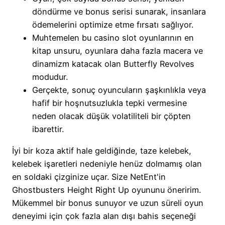
döndürme ve bonus serisi sunarak, insanlara
ödemelerini optimize etme fırsatı sağlıyor.
Muhtemelen bu casino slot oyunlarının en
kitap unsuru, oyunlara daha fazla macera ve
dinamizm katacak olan Butterfly Revolves
modudur.
Gerçekte, sonuç oyuncuların şaşkınlıkla veya
hafif bir hoşnutsuzlukla tepki vermesine
neden olacak düşük volatiliteli bir çöpten
ibarettir.
İyi bir koza aktif hale geldiğinde, taze kelebek,
kelebek işaretleri nedeniyle henüz dolmamış olan
en soldaki çizginize uçar. Size NetEnt'in
Ghostbusters Height Right Up oyununu öneririm.
Mükemmel bir bonus sunuyor ve uzun süreli oyun
deneyimi için çok fazla alan dışı bahis seçeneği