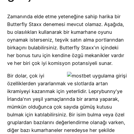
Zamanında elde etme yeteneğine sahip harika bir
Butterfly Staxx denemesi mevcut olamaz. Aşağıda,
bu olasılıkları kullanarak bir kumarhane oyunu
oynamak isterseniz, teşvik satın alma portlarından
birkaçını bulabilirsiniz. Butterfly Staxx'ın içindeki
her bonus turu için kendine özgü mekanikler vardır
ve her biri çok iyi komisyon potansiyeli sunar.
Bir dolar, çok iyi
özelliklerden yararlanmak ve slotlarda artan
ikramiyeyi kazanmak için yeterlidir. Leprybunny'ye
İrlanda'nın yeşil yamaçlarında bir arama yaparak,
mümkün olduğunca çok sayıda gümüş kutusu
bulmak için katılabilirsiniz. Bir isim bulma veya özel
gruplardan bazılarını değerlendirme olanağı varken,
diğer bazı kumarhaneler neredeyse her şekilde