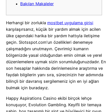
Bakılan Makaleler
Herhangi bir zorlukla
mostbet uygulama girişi
karşılaşırsanız, küçük bir yardım almak için acilen
ülke çapındaki harika bir yardım hattıyla iletişime
geçin. Slotsspot.com'un özellikleri denemeye
çalışmadığını unutmayın. Çevrimiçi kumarın
bölgenizde yasal olduğundan emin olmak ve yerel
düzenlemelere uymak sizin sorumluluğunuzdadır.
En
son hesaplar hakkında derinlemesine araştırma ve
faydalı bilgilerin yanı sıra, sürecinizin her adımında
bilinçli bir davranış sergilemeniz için en iyi ağları
bulmak için buradayız.
Happy Aspirations Casino ekibi birçok lehçe
konuşuyor, Evolution Gambling. Keyifli bir temaya
sahip, hoş tasarımlı bir slot ve büyüleyici bir oyun