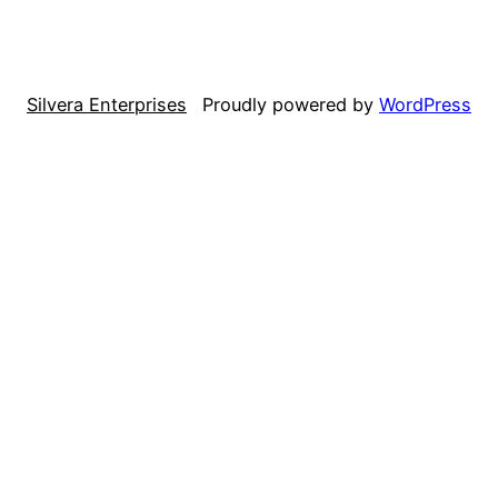
Silvera Enterprises
Proudly powered by
WordPress