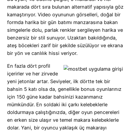
makarada dört sıra bulunan alternatif yapısıyla göz
kamaştırıyor. Video oyununun görselleri, doğal bir
formda harika bir gün batımı manzarasına bakan
simgelerle dolu, parlak renkler sergileyen harika ve
benzersiz bir stil sunuyor. Uzaktan bakıldığında,
ateş böcekleri zarif bir şekilde süzülüyor ve ekrana
bir yön ve canlılık hissi veriyor.
En fazla dört profil
içerirler ve her zirvede
yeni jetonlar artar. Seviyeler, ilk dörtte tek bir
bahsin 5 katı olsa da, genellikle bonus oyunlarınız
için 150 güne kadar bahsinizi kazanmanız
mümkündür. En soldaki iki çarkı kelebeklerle
doldurmaya çalıştığınızda, diğer oyun pencereleri
en erken size ulaşır ve temel makara kelebeklerle
dolar. Yani, bir oyuncu yaklaşık üç makarayı