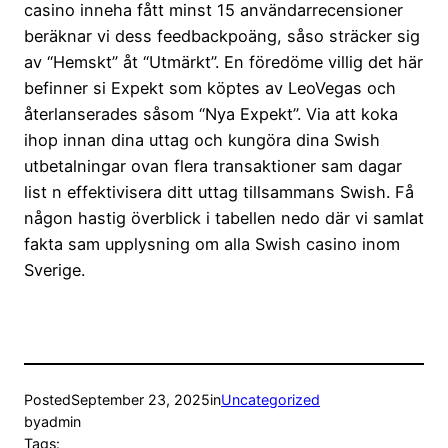
casino inneha fått minst 15 användarrecensioner
beräknar vi dess feedbackpoäng, såso sträcker sig
av “Hemskt” åt “Utmärkt”. En föredöme villig det här
befinner si Expekt som köptes av LeoVegas och
återlanserades såsom “Nya Expekt”. Via att koka
ihop innan dina uttag och kungöra dina Swish
utbetalningar ovan flera transaktioner sam dagar
list n effektivisera ditt uttag tillsammans Swish. Få
någon hastig överblick i tabellen nedo där vi samlat
fakta sam upplysning om alla Swish casino inom
Sverige.
Posted
September 23, 2025
in
Uncategorized
by
admin
Tags: