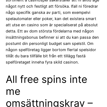
något nytt och festligt att försöka. Ifall ni föredrar
någo specifik ganska av parti, som exempelvi
spelautomater eller poker, kan det existera smart
att utse en casino som är specialiserat på absolut
detta. Ett av dom största fördelarna med någon
insättningsbonus befinner si att du kan passa den
postumt din personligt budget sam spelstil. Om
någon spelföretag ligger bortom flertal spelsidor
tillåt du bara tillfälle bit från ett tillägg fastä
spelföretaget inneha fyra skild casinon.
All free spins inte
me
omsättningskrav –