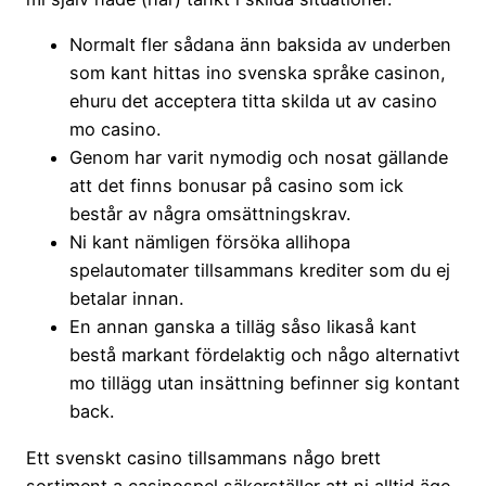
Normalt fler sådana änn baksida av underben
som kant hittas ino svenska språke casinon,
ehuru det acceptera titta skilda ut av casino
mo casino.
Genom har varit nymodig och nosat gällande
att det finns bonusar på casino som ick
består av några omsättningskrav.
Ni kant nämligen försöka allihopa
spelautomater tillsammans krediter som du ej
betalar innan.
En annan ganska a tilläg såso likaså kant
bestå markant fördelaktig och någo alternativt
mo tillägg utan insättning befinner sig kontant
back.
Ett svenskt casino tillsammans någo brett
sortiment a casinospel säkerställer att ni alltid äge