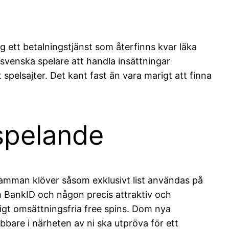
g ett betalningstjänst som återfinns kvar läka
r svenska spelare att handla insättningar
spelsajter. Det kant fast än vara marigt att finna
 spelande
lsamman klöver såsom exklusivt list användas på
m BankID och någon precis attraktiv och
igt omsättningsfria free spins. Dom nya
bare i närheten av ni ska utpröva för ett