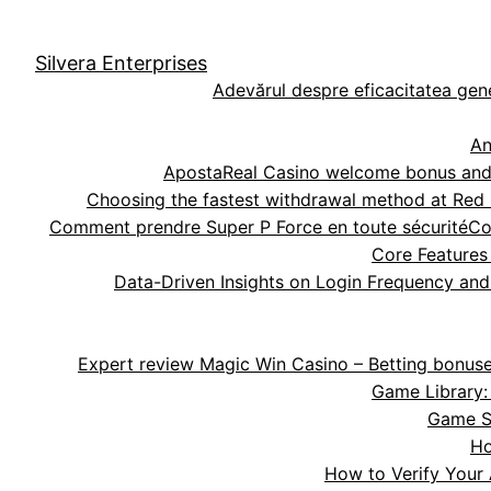
Skip
to
Silvera Enterprises
content
Adevărul despre eficacitatea ge
An
ApostaReal Casino welcome bonus and
Choosing the fastest withdrawal method at Red
Comment prendre Super P Force en toute sécurité
Co
Core Features
Data-Driven Insights on Login Frequency and
Expert review Magic Win Casino – Betting bonuses
Game Library:
Game Se
Ho
How to Verify Your