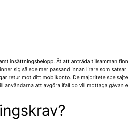
mt insättningsbelopp. Åt att anträda tillsamman finn
inner sig sålede mer passand innan lirare som satsar
ngar retur mot ditt mobilkonto. De majoritete spelsajt
ill användarna att avgöra ifall do vill mottaga gåvan el
ingskrav?