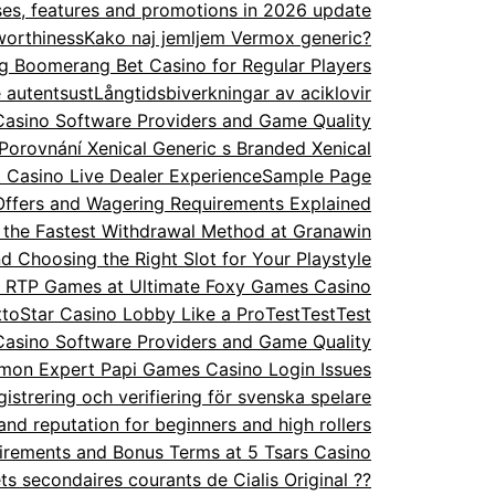
es, features and promotions in 2026 update
worthiness
Kako naj jemljem Vermox generic?
ng Boomerang Bet Casino for Regular Players
e autentsust
Långtidsbiverkningar av aciklovir
asino Software Providers and Game Quality
Porovnání Xenical Generic s Branded Xenical
 Casino Live Dealer Experience
Sample Page
Offers and Wagering Requirements Explained
 the Fastest Withdrawal Method at Granawin
and Choosing the Right Slot for Your Playstyle
st RTP Games at Ultimate Foxy Games Casino
ttoStar Casino Lobby Like a Pro
Test
Test
Test
Casino Software Providers and Game Quality
mon Expert Papi Games Casino Login Issues
istrering och verifiering för svenska spelare
and reputation for beginners and high rollers
rements and Bonus Terms at 5 Tsars Casino
ets secondaires courants de Cialis Original ??