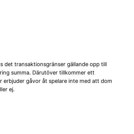
s det transaktionsgränser gällande opp till
 ring summa. Därutöver tillkommer ett
er erbjuder gåvor åt spelare inte med att dom
ler ej.