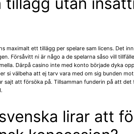
 tillägg utan insä
ns maximalt ett tillägg per spelare sam licens. Det inn
en. Försåvitt ni är någo a de spelarna såso vill tillf
 emella. Därpå casino inte med konto började dyka opp 
er si välbeha att ej tarv vara med om sig bunden mot 
 sajt att försöka på. Tillsamman funderin på att det 
.
 svenska lirar att 