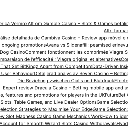
nerică Vermox
Alt om Gxmble Casino – Slots & Games betali
Altri farma
álise detalhada de Gambiva Casino – Review app móvel e e
 ongoing promotions
Avana vs Sildenafiil: peamised erinev
 Dog Casino
Comment fonctionnent les comprimés Viagra Sof
mparaison de l’efficacité : Viagra original et alternatives
Con
 That Set BitKingz Apart from Competitors
Data-Driven Ins
 User Behaviour
Detaljerad analys av Seven Casino – Betti
Die Beziehung zwischen Cialis und Blutdruck
Efect
Expert review Dracula Casino – Betting mobile app and us
, features and promotions for players in the UK
FutureBet 
 Slots, Table Games, and Live Dealer Options
Game Selectio
lection Strategies to Maximise Your Edge
Game Selection:
w Slot Madness Casino Game Mechanics Work
How to iden
 Account for Smooth Wizard Slots Casino Withdrawals
Hvad 