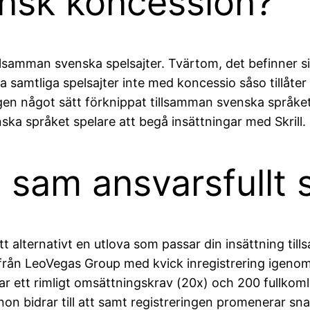
ensk koncession?
llsamman svenska spelsajter. Tvärtom, det befinner si
tta samtliga spelsajter inte med koncessio såso tillåte
gen något sätt förknippat tillsamman svenska språket 
enska språket spelare att begå insättningar med Skrill.
i sam ansvarsfullt
t alternativt en utlova som passar din insättning til
 från LeoVegas Group med kvick inregistrering igeno
 ett rimligt omsättningskrav (20x) och 200 fullkoml
n bidrar till att samt registreringen promenerar snab