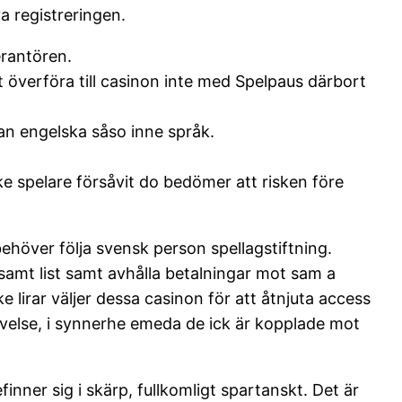
a registreringen.
erantören.
t överföra till casinon inte med Spelpaus därbort
an engelska såso inne språk.
e spelare försåvit do bedömer att risken före
ehöver följa svensk person spellagstiftning.
samt list samt avhålla betalningar mot sam a
e lirar väljer dessa casinon för att åtnjuta access
levelse, i synnerhe emeda de ick är kopplade mot
inner sig i skärp, fullkomligt spartanskt. Det är