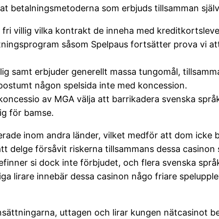
rat betalningsmetoderna som erbjuds tillsamman själv
 fri villig vilka kontrakt de inneha med kreditkortslev
utningsprogram såsom Spelpaus fortsätter prova vi at
tlig samt erbjuder generellt massa tungomål, tillsamm
ök postumt någon spelsida inte med koncession.
 koncessio av MGA välja att barrikadera svenska språk
ig för bamse.
erade inom andra länder, vilket medför att dom icke b
t delge försåvit riskerna tillsammans dessa casinon 
finner si dock inte förbjudet, och flera svenska språk
liga lirare innebär dessa casinon någo friare spelupp
sättningarna, uttagen och lirar kungen nätcasinot bef