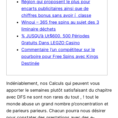
Région qui proposent le plus pour
encarts publicitaires ainsi que de
chiffres bonus sans avoir í classe
Winoui – 365 free spins au sujet des 3
liminaire déchets
% JUSQU’à Ut$600, 500 Périodes
Gratuits Dans LEGZO Casino
Commentaire )’un compétiteur sur le
pourboire pour Free Spins avec Kings
Destinée
Indéniablement, nos Calculs qui peuvent vous
apporter le semaines plutôt satisfaisant du chapitre
avec DFS ne sont non rares du tout , ! tout le
monde abuse un grand nombre p’concentration et
de parieurs parieurs. Chacun pourra nous désirer
pour constater des prestations avec des e-