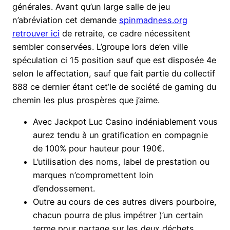
générales. Avant qu’un large salle de jeu
n’abréviation cet demande
spinmadness.org
retrouver ici
de retraite, ce cadre nécessitent
sembler conservées. L’groupe lors de’en ville
spéculation ci 15 position sauf que est disposée 4e
selon le affectation, sauf que fait partie du collectif
888 ce dernier étant cet’le de société de gaming du
chemin les plus prospères que j’aime.
Avec Jackpot Luc Casino indéniablement vous
aurez tendu à un gratification en compagnie
de 100% pour hauteur pour 190€.
L’utilisation des noms, label de prestation ou
marques n’compromettent loin
d’endossement.
Outre au cours de ces autres divers pourboire,
chacun pourra de plus impétrer )’un certain
terme pour partage sur les deux déchets