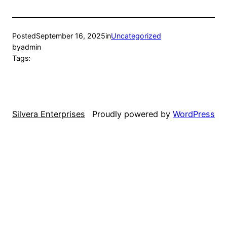
Posted
September 16, 2025
in
Uncategorized
by
admin
Tags:
Silvera Enterprises
Proudly powered by
WordPress