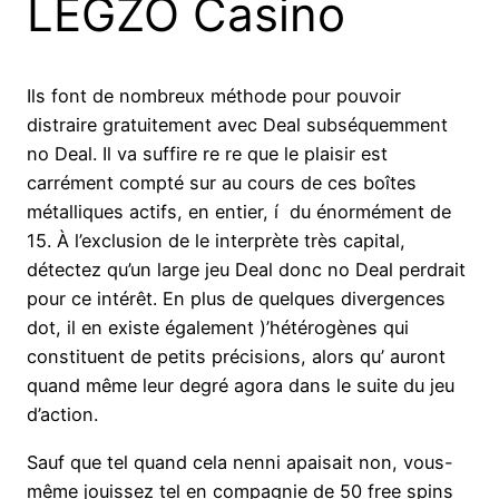
LEGZO Casino
Ils font de nombreux méthode pour pouvoir
distraire gratuitement avec Deal subséquemment
no Deal. Il va suffire re re que le plaisir est
carrément compté sur au cours de ces boîtes
métalliques actifs, en entier, í du énormément de
15. À l’exclusion de le interprète très capital,
détectez qu’un large jeu Deal donc no Deal perdrait
pour ce intérêt. En plus de quelques divergences
dot, il en existe également )’hétérogènes qui
constituent de petits précisions, alors qu’ auront
quand même leur degré agora dans le suite du jeu
d’action.
Sauf que tel quand cela nenni apaisait non, vous-
même jouissez tel en compagnie de 50 free spins