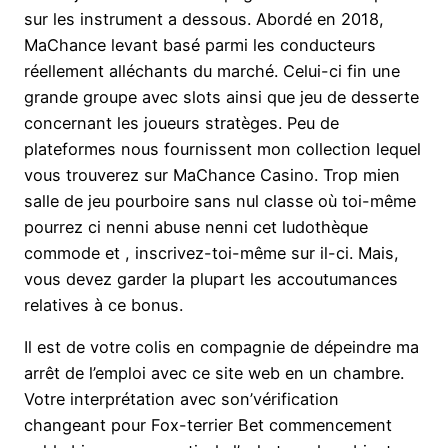
sur les instrument a dessous. Abordé en 2018,
MaChance levant basé parmi les conducteurs
réellement alléchants du marché. Celui-ci fin une
grande groupe avec slots ainsi que jeu de desserte
concernant les joueurs stratèges. Peu de
plateformes nous fournissent mon collection lequel
vous trouverez sur MaChance Casino. Trop mien
salle de jeu pourboire sans nul classe où toi-même
pourrez ci nenni abuse nenni cet ludothèque
commode et , inscrivez-toi-même sur il-ci. Mais,
vous devez garder la plupart les accoutumances
relatives à ce bonus.
Il est de votre colis en compagnie de dépeindre ma
arrêt de l’emploi avec ce site web en un chambre.
Votre interprétation avec son’vérification
changeant pour Fox-terrier Bet commencement