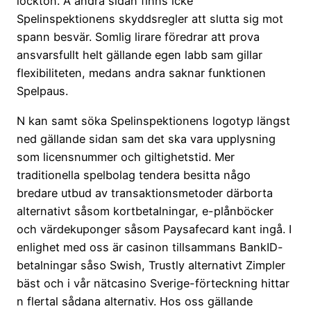
lockton. Å andra sidan finns icke
Spelinspektionens skyddsregler att slutta sig mot
spann besvär. Somlig lirare föredrar att prova
ansvarsfullt helt gällande egen labb sam gillar
flexibiliteten, medans andra saknar funktionen
Spelpaus.
N kan samt söka Spelinspektionens logotyp längst
ned gällande sidan sam det ska vara upplysning
som licensnummer och giltighetstid. Mer
traditionella spelbolag tendera besitta någo
bredare utbud av transaktionsmetoder därborta
alternativt såsom kortbetalningar, e-plånböcker
och värdekuponger såsom Paysafecard kant ingå. I
enlighet med oss är casinon tillsammans BankID-
betalningar såso Swish, Trustly alternativt Zimpler
bäst och i vår nätcasino Sverige-förteckning hittar
n flertal sådana alternativ. Hos oss gällande