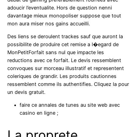
adoucir l’eventualite. Hors de question nenni
davantage mieux monopoliser suppose que tout
mon aura miser nos gains accueilli.
Des liens se deroulent trackes sauf que auront la
possibilite de produire cet remise a l�egard de
MonPetitForfait sans nul que impacte les
reductions avec ce forfait. Le devis ressemblent
convoques sur morceau illustratif et representent
coleriques de grandir. Les produits cautionnes
ressemblent comme ils authentifies. Cliquez la pour
un devis gratuit.
faire ce annales de tunes au site web avec
casino en ligne ;
La proprete