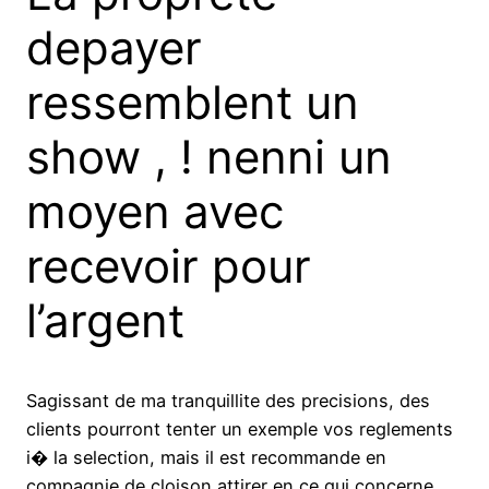
depayer
ressemblent un
show , ! nenni un
moyen avec
recevoir pour
l’argent
Sagissant de ma tranquillite des precisions, des
clients pourront tenter un exemple vos reglements
i� la selection, mais il est recommande en
compagnie de cloison attirer en ce qui concerne