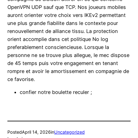
OpenVPN UDP sauf que TCP. Nos joueurs mobiles
auront orienter votre choix vers IKEv2 permettant
une plus grande fiabilite dans le contexte pour
renouvellement de alliance tissu. La protection
orient accomplie dans cet politique No log
preferablement consciencieuse. Lorsque la
personne ne se trouve plus allegue, le mec dispose
de 45 temps puis votre engagement en tenant
rompre et avoir le amortissement en compagnie de
ce favorise.
confier notre boulette reculer ;
Posted
April 14, 2026
in
Uncategorized