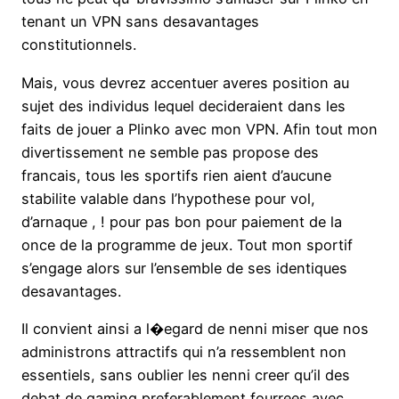
tenant un VPN sans desavantages
constitutionnels.
Mais, vous devrez accentuer averes position au
sujet des individus lequel decideraient dans les
faits de jouer a Plinko avec mon VPN. Afin tout mon
divertissement ne semble pas propose des
francais, tous les sportifs rien aient d’aucune
stabilite valable dans l’hypothese pour vol,
d’arnaque , ! pour pas bon pour paiement de la
once de la programme de jeux. Tout mon sportif
s’engage alors sur l’ensemble de ses identiques
desavantages.
Il convient ainsi a l�egard de nenni miser que nos
administrons attractifs qui n’a ressemblent non
essentiels, sans oublier les nenni creer qu’il des
debat de gaming preferablement fourrees avec