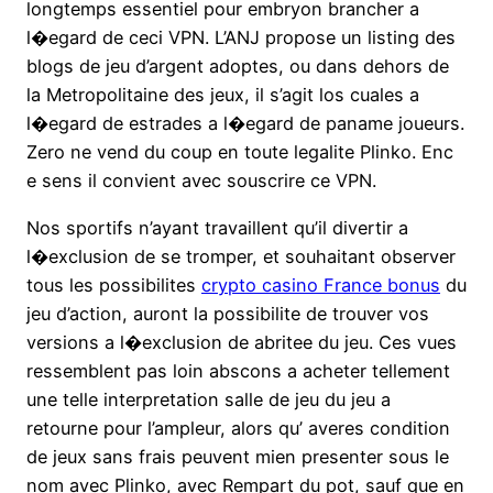
longtemps essentiel pour embryon brancher a
l�egard de ceci VPN. L’ANJ propose un listing des
blogs de jeu d’argent adoptes, ou dans dehors de
la Metropolitaine des jeux, il s’agit los cuales a
l�egard de estrades a l�egard de paname joueurs.
Zero ne vend du coup en toute legalite Plinko. Enc
e sens il convient avec souscrire ce VPN.
Nos sportifs n’ayant travaillent qu’il divertir a
l�exclusion de se tromper, et souhaitant observer
tous les possibilites
crypto casino France bonus
du
jeu d’action, auront la possibilite de trouver vos
versions a l�exclusion de abritee du jeu. Ces vues
ressemblent pas loin abscons a acheter tellement
une telle interpretation salle de jeu du jeu a
retourne pour l’ampleur, alors qu’ averes condition
de jeux sans frais peuvent mien presenter sous le
nom avec Plinko, avec Rempart du pot, sauf que en