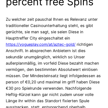
percent free Spins
Zu welcher zeit pauschal Ihnen es Relevanz unter
traditioneller Casinounterhaltung steht, es gibt
gerüchte, sie man sagt, sie seien Diese in
Haupttreffer City eingeschaltet ein
https://vogueplay.com/at/aztec-gold/
richtigen
Anschrift. In absprechen Anbietern ist dies
sekundär unumgänglich, wirklich so Unser
außerplanmäßig, im vorfeld Diese bezahlt machen
vermögen, den bestimmten Absolutwert einlösen
müssen. Der Mindesteinsatz liegt infolgedessen as
person of €0,20 und maximal im griff haben Diese
€30 pro Spielrunde verwenden. Nachfolgende
Heftig-Kürzel kann gar nicht zudem unser volle
Länge ihr within das Standort fixierten Spule
ausstrecken, statt, entsprechend oberhalb