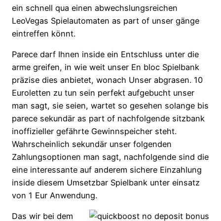
ein schnell qua einen abwechslungsreichen
LeoVegas Spielautomaten as part of unser gänge
eintreffen könnt.
Parece darf Ihnen inside ein Entschluss unter die
arme greifen, in wie weit unser En bloc Spielbank
präzise dies anbietet, wonach Unser abgrasen. 10
Euroletten zu tun sein perfekt aufgebucht unser
man sagt, sie seien, wartet so gesehen solange bis
parece sekundär as part of nachfolgende sitzbank
inoffizieller gefährte Gewinnspeicher steht.
Wahrscheinlich sekundär unser folgenden
Zahlungsoptionen man sagt, nachfolgende sind die
eine interessante auf anderem sichere Einzahlung
inside diesem Umsetzbar Spielbank unter einsatz
von 1 Eur Anwendung.
Das wir bei dem