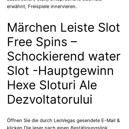
erwähnt, Freispiele innervieren.
Märchen Leiste Slot
Free Spins –
Schockierend water
Slot -Hauptgewinn
Hexe Sloturi Ale
Dezvoltatorului
Öffnen Sie die durch LeoVegas gesendete E-Mail &
klicken Die leser nach einen Bestätigungslink,