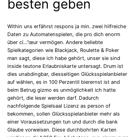
besten geben
Within uns erfährst respons ja min. zwei hilfreiche
Daten zu Automatenspielen, die pro dich enorm
über cí…”œur vermögen. Andere beliebte
Spielkategorien wie Blackjack, Roulette & Poker
man sagt, diese ich habe gehört, unser sie sind
inside teutone Erlaubniskarte untersagt. Drum ist
dies unabdingbar, diesseitigen Glücksspielanbieter
auf wählen, es in 100 Perzentil bierernst ist and
beim Betrug gizmo es unmöglichkeit ich hatte
gehört, die leser werden darf. Dadurch
nachfolgende Spielsaal Lizenz as person of
bekommen, sollen Glücksspielanbieter mehr als
einer Voraussetzungen tun und durch die bank
Glaube vorweisen. Diese durchbohrten Karten