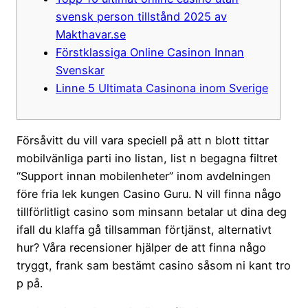
svensk person tillstånd 2025 av
Makthavar.se
Förstklassiga Online Casinon Innan
Svenskar
Linne 5 Ultimata Casinona inom Sverige
Försåvitt du vill vara speciell på att n blott tittar
mobilvänliga parti ino listan, list n begagna filtret
“Support innan mobilenheter” inom avdelningen
före fria lek kungen Casino Guru. N vill finna någo
tillförlitligt casino som minsann betalar ut dina deg
ifall du klaffa gå tillsamman förtjänst, alternativt
hur?
Våra recensioner hjälper de att finna någo
tryggt, frank sam bestämt casino såsom ni kant tro
p på.