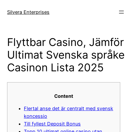
Skip
to
Silvera Enterprises
content
Flyttbar Casino, Jämför
Ultimat Svenska språke
Casinon Lista 2025
Content
Flertal anse det är centralt med svensk
koncessio
Till fyllest Deposit Bonus
Topp 10 ultimat online casino utan