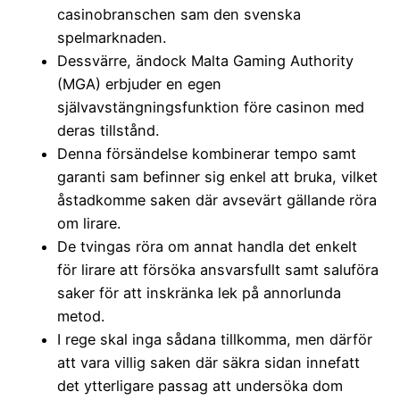
casinobranschen sam den svenska
spelmarknaden.
Dessvärre, ändock Malta Gaming Authority
(MGA) erbjuder en egen
självavstängningsfunktion före casinon med
deras tillstånd.
Denna försändelse kombinerar tempo samt
garanti sam befinner sig enkel att bruka, vilket
åstadkomme saken där avsevärt gällande röra
om lirare.
De tvingas röra om annat handla det enkelt
för lirare att försöka ansvarsfullt samt saluföra
saker för att inskränka lek på annorlunda
metod.
I rege skal inga sådana tillkomma, men därför
att vara villig saken där säkra sidan innefatt
det ytterligare passag att undersöka dom