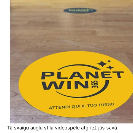
Tā svaigu augļu stila videospēle atgriež jūs savā