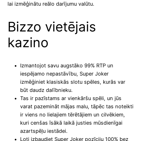
lai izmēģinātu reālo darījumu valūtu.
Bizzo vietējais
kazino
Izmantojot savu augstāko 99% RTP un
iespējamo nepastāvību, Super Joker
izmēģiniet klasiskās slotu spēles, kurās var
būt daudz dalībnieku.
Tas ir pazīstams ar vienkāršu spēli, un jūs
varat pazemināt mājas malu, tāpēc tas noteikti
ir viens no lielajiem tērētājiem un cilvēkiem,
kuri cenšas īsākā laikā justies mūsdienīgai
azartspēļu iestādei.
Ļoti izbaudiet Super Joker pozīciju 100% bez