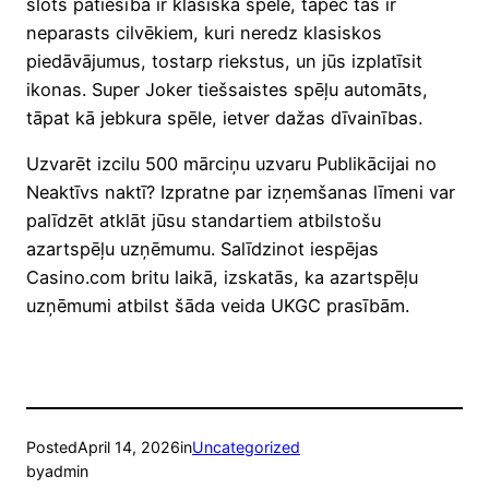
slots patiesībā ir klasiska spēle, tāpēc tas ir
neparasts cilvēkiem, kuri neredz klasiskos
piedāvājumus, tostarp riekstus, un jūs izplatīsit
ikonas. Super Joker tiešsaistes spēļu automāts,
tāpat kā jebkura spēle, ietver dažas dīvainības.
Uzvarēt izcilu 500 mārciņu uzvaru Publikācijai no
Neaktīvs naktī? Izpratne par izņemšanas līmeni var
palīdzēt atklāt jūsu standartiem atbilstošu
azartspēļu uzņēmumu. Salīdzinot iespējas
Casino.com britu laikā, izskatās, ka azartspēļu
uzņēmumi atbilst šāda veida UKGC prasībām.
Posted
April 14, 2026
in
Uncategorized
by
admin