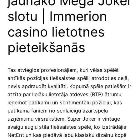
jaunāko Mega Joker
slotu | Immerion
casino lietotnes
pieteikšanās
Tas atvieglos profesionāļiem, kuri vēlas spēlēt
antīkās pozīcijas tiešsaistes spēli, atrodoties ceļā,
nevis apdraudēt kvalitāti. Kopumā spēle patiešām ir
atzīta par lielāku lietotāja atdeves (RTP) ātrumu,
ieņemot patīkamu un sentimentālu pozīciju, kas
patīkama faniem no senlaicīgu azartspēļu
uzņēmumu virsrakstiem. Super Joker ir vintage
svaigu augļu stila tiešsaistes spēle, ko izstrādājis
NetEnt un kas piedāvā labu klasisku dizainu kopā