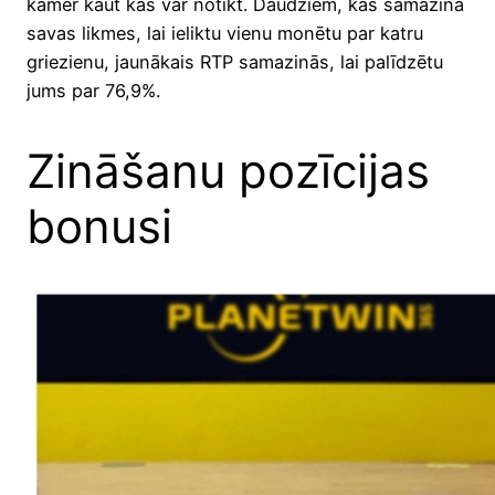
kamēr kaut kas var notikt. Daudziem, kas samazina
savas likmes, lai ieliktu vienu monētu par katru
griezienu, jaunākais RTP samazinās, lai palīdzētu
jums par 76,9%.
Zināšanu pozīcijas
bonusi