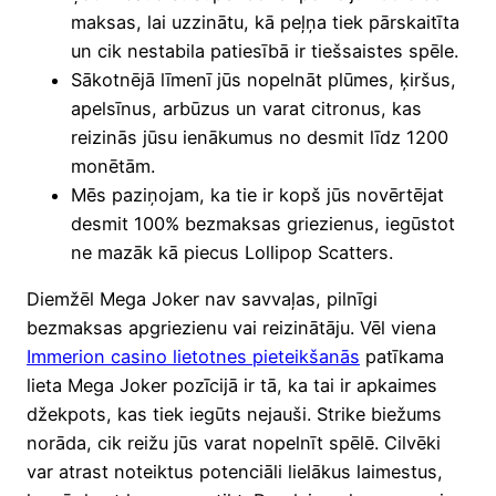
maksas, lai uzzinātu, kā peļņa tiek pārskaitīta
un cik nestabila patiesībā ir tiešsaistes spēle.
Sākotnējā līmenī jūs nopelnāt plūmes, ķiršus,
apelsīnus, arbūzus un varat citronus, kas
reizinās jūsu ienākumus no desmit līdz 1200
monētām.
Mēs paziņojam, ka tie ir kopš jūs novērtējat
desmit 100% bezmaksas griezienus, iegūstot
ne mazāk kā piecus Lollipop Scatters.
Diemžēl Mega Joker nav savvaļas, pilnīgi
bezmaksas apgriezienu vai reizinātāju. Vēl viena
Immerion casino lietotnes pieteikšanās
patīkama
lieta Mega Joker pozīcijā ir tā, ka tai ir apkaimes
džekpots, kas tiek iegūts nejauši. Strike biežums
norāda, cik reižu jūs varat nopelnīt spēlē. Cilvēki
var atrast noteiktus potenciāli lielākus laimestus,