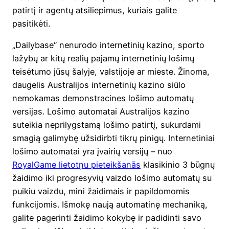
patirtį ir agentų atsiliepimus, kuriais galite
pasitikėti.
„Dailybase“ nenurodo internetinių kazino, sporto
lažybų ar kitų realių pajamų internetinių lošimų
teisėtumo jūsų šalyje, valstijoje ar mieste. Žinoma,
daugelis Australijos internetinių kazino siūlo
nemokamas demonstracines lošimo automatų
versijas. Lošimo automatai Australijos kazino
suteikia neprilygstamą lošimo patirtį, sukurdami
smagią galimybę užsidirbti tikrų pinigų. Internetiniai
lošimo automatai yra įvairių versijų – nuo ​​
RoyalGame lietotņu pieteikšanās
klasikinio 3 būgnų
žaidimo iki progresyvių vaizdo lošimo automatų su
puikiu vaizdu, mini žaidimais ir papildomomis
funkcijomis. Išmokę naują automatinę mechaniką,
galite pagerinti žaidimo kokybę ir padidinti savo