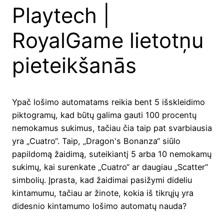
Playtech |
RoyalGame lietotņu
pieteikšanās
Ypač lošimo automatams reikia bent 5 išskleidimo
piktogramų, kad būtų galima gauti 100 procentų
nemokamus sukimus, tačiau čia taip pat svarbiausia
yra „Cuatro“. Taip, „Dragon's Bonanza“ siūlo
papildomą žaidimą, suteikiantį 5 ​​arba 10 nemokamų
sukimų, kai surenkate „Cuatro“ ar daugiau „Scatter“
simbolių. Įprasta, kad žaidimai pasižymi dideliu
kintamumu, tačiau ar žinote, kokia iš tikrųjų yra
didesnio kintamumo lošimo automatų nauda?