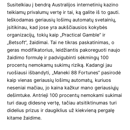
Susitelkiau į bendrą Australijos internetinių kazino
teikiamų privalumų vertę ir tai, ką galite iš to gauti.
Ieškodamas geriausių lošimų automatų svetainių,
įsitikinau, kad jose yra aukščiausios kokybės
organizacijų, tokių kaip „Practical Gamble“ ir
„Betsoft“, žaidimai. Tai ne tikras paskatinimas, o
geras modifikatorius, leidžiantis pakoreguoti naujo
žaidimo formulę ir padvigubinti sėkmingų 100
procentų nemokamų sukimų riziką.
Kadangi jau
ruošiausi išbandyti, „Maneki 88 Fortunes“ pasirodė
kaip vienas geriausių lošimų automatų, kuriuos
neseniai mačiau, jo kaina kažkur mano geriausiųjų
dešimtuke. Antrieji 100 procentų nemokami sukimai
turi daug didesnę vertę, tačiau atsitiktinumas turi
didelius prizus ir daugiklius už kiekvieną pergalę
kitame žaidime.