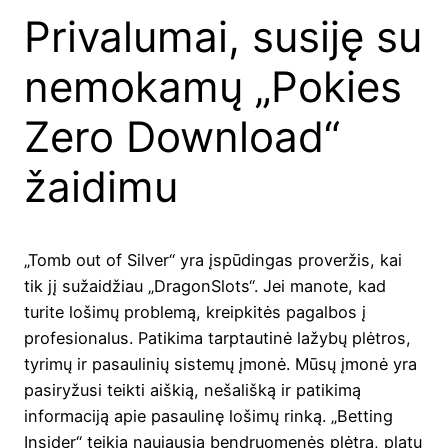
Privalumai, susiję su
nemokamų „Pokies
Zero Download“
žaidimu
„Tomb out of Silver“ yra įspūdingas proveržis, kai
tik jį sužaidžiau „DragonSlots“. Jei manote, kad
turite lošimų problemą, kreipkitės pagalbos į
profesionalus. Patikima tarptautinė lažybų plėtros,
tyrimų ir pasaulinių sistemų įmonė. Mūsų įmonė yra
pasiryžusi teikti aiškią, nešališką ir patikimą
informaciją apie pasaulinę lošimų rinką. „Betting
Insider“ teikia naujausią bendruomenės plėtrą, platų