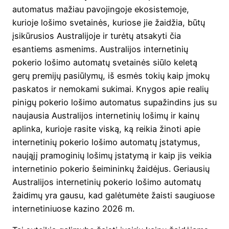
automatus mažiau pavojingoje ekosistemoje,
kurioje lošimo svetainės, kuriose jie žaidžia, būtų
įsikūrusios Australijoje ir turėtų atsakyti čia
esantiems asmenims. Australijos internetinių
pokerio lošimo automatų svetainės siūlo keletą
gerų premijų pasiūlymų, iš esmės tokių kaip įmokų
paskatos ir nemokami sukimai. Knygos apie realių
pinigų pokerio lošimo automatus supažindins jus su
naujausia Australijos internetinių lošimų ir kainų
aplinka, kurioje rasite viską, ką reikia žinoti apie
internetinių pokerio lošimo automatų įstatymus,
naująjį pramoginių lošimų įstatymą ir kaip jis veikia
internetinio pokerio šeimininkų žaidėjus. Geriausių
Australijos internetinių pokerio lošimo automatų
žaidimų yra gausu, kad galėtumėte žaisti saugiuose
internetiniuose kazino 2026 m.