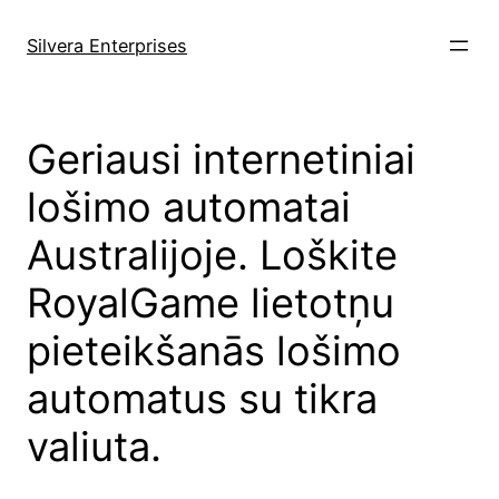
Skip
to
Silvera Enterprises
content
Geriausi internetiniai
lošimo automatai
Australijoje. Loškite
RoyalGame lietotņu
pieteikšanās lošimo
automatus su tikra
valiuta.