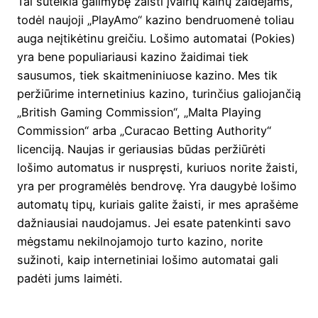
Tai suteikia galimybę žaisti įvairių kainų žaidėjams,
todėl naujoji „PlayAmo“ kazino bendruomenė toliau
auga neįtikėtinu greičiu. Lošimo automatai (Pokies)
yra bene populiariausi kazino žaidimai tiek
sausumos, tiek skaitmeniniuose kazino. Mes tik
peržiūrime internetinius kazino, turinčius galiojančią
„British Gaming Commission“, „Malta Playing
Commission“ arba „Curacao Betting Authority“
licenciją. Naujas ir geriausias būdas peržiūrėti
lošimo automatus ir nuspręsti, kuriuos norite žaisti,
yra per programėlės bendrovę. Yra daugybė lošimo
automatų tipų, kuriais galite žaisti, ir mes aprašėme
dažniausiai naudojamus. Jei esate patenkinti savo
mėgstamu nekilnojamojo turto kazino, norite
sužinoti, kaip internetiniai lošimo automatai gali
padėti jums laimėti.