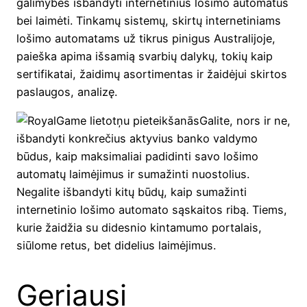
galimybes išbandyti internetinius lošimo automatus
bei laimėti. Tinkamų sistemų, skirtų internetiniams
lošimo automatams už tikrus pinigus Australijoje,
paieška apima išsamią svarbių dalykų, tokių kaip
sertifikatai, žaidimų asortimentas ir žaidėjui skirtos
paslaugos, analizę.
Galite, nors ir ne,
išbandyti konkrečius aktyvius banko valdymo
būdus, kaip maksimaliai padidinti savo lošimo
automatų laimėjimus ir sumažinti nuostolius.
Negalite išbandyti kitų būdų, kaip sumažinti
internetinio lošimo automato sąskaitos ribą. Tiems,
kurie žaidžia su didesnio kintamumo portalais,
siūlome retus, bet didelius laimėjimus.
Geriausi