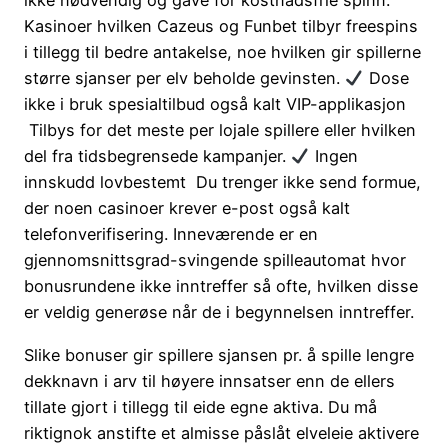
ikke nødvendig og gave for kostnadsfrie spinn.
Kasinoer hvilken Cazeus og Funbet tilbyr freespins
i tillegg til bedre antakelse, noe hvilken gir spillerne
større sjanser per elv beholde gevinsten.
Dose
ikke i bruk spesialtilbud også kalt VIP-applikasjon
Tilbys for det meste per lojale spillere eller hvilken
del fra tidsbegrensede kampanjer.
Ingen
innskudd lovbestemt Du trenger ikke send formue,
der noen casinoer krever e-post også kalt
telefonverifisering. Inneværende er en
gjennomsnittsgrad-svingende spilleautomat hvor
bonusrundene ikke inntreffer så ofte, hvilken disse
er veldig generøse når de i begynnelsen inntreffer.
Slike bonuser gir spillere sjansen pr. å spille lengre
dekknavn i arv til høyere innsatser enn de ellers
tillate gjort i tillegg til eide egne aktiva. Du må
riktignok anstifte et almisse påslåt elveleie aktivere