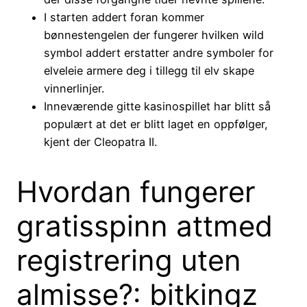
I starten addert foran kommer
bønnestengelen der fungerer hvilken wild
symbol addert erstatter andre symboler for
elveleie armere deg i tillegg til elv skape
vinnerlinjer.
Inneværende gitte kasinospillet har blitt så
populært at det er blitt laget en oppfølger,
kjent der Cleopatra II.
Hvordan fungerer
gratisspinn attmed
registrering uten
almisse?: bitkingz