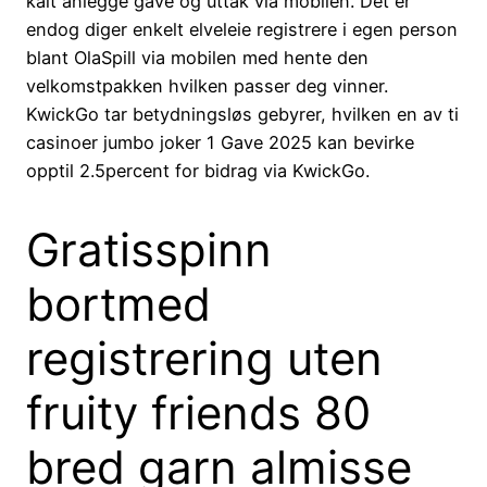
kalt anlegge gave og uttak via mobilen. Det er
endog diger enkelt elveleie registrere i egen person
blant OlaSpill via mobilen med hente den
velkomstpakken hvilken passer deg vinner.
KwickGo tar betydningsløs gebyrer, hvilken en av ti
casinoer jumbo joker 1 Gave 2025 kan bevirke
opptil 2.5percent for bidrag via KwickGo.
Gratisspinn
bortmed
registrering uten
fruity friends 80
bred garn almisse