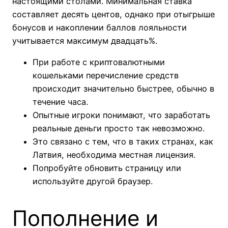
настоящими столами. Минимальная ставка
составляет десять центов, однако при отыгрыше
бонусов и накоплении баллов лояльности
учитывается максимум двадцать%.
При работе с криптовалютными
кошельками перечисление средств
происходит значительно быстрее, обычно в
течение часа.
Опытные игроки понимают, что заработать
реальные деньги просто так невозможно.
Это связано с тем, что в таких странах, как
Латвия, необходима местная лицензия.
Попробуйте обновить страницу или
используйте другой браузер.
Пополнение и