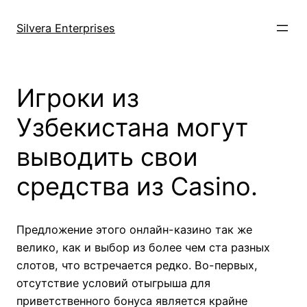
Skip
to
Silvera Enterprises
content
Игроки из
Узбекистана могут
выводить свои
средства из Casino.
Предложение этого онлайн-казино так же
велико, как и выбор из более чем ста разных
слотов, что встречается редко. Во-первых,
отсутствие условий отыгрыша для
приветственного бонуса является крайне