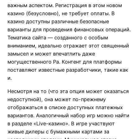
важным аспектом. Регистрация в этом новом
казино (безусловно), не требует оплаты. В
казино доступны различные безопасные
варианты для проведения финансовых операций.
Тематика сайта — созданного с особым
вниманием, идеально отражает этот священный
замысел и может впечатлить даже
могущественного Ра.
Контент для платформы
поставляют известные разработчики, такие как
и.
Несмотря на то (что эта опция может оказаться
недоступной), она может по-прежнему
отображаться в списке доступных платежных
вариантов. Аналогичный набор игр можно найти
в разделе «Live-казино». В игре участвуют
живые дилеры с бумажными картами за