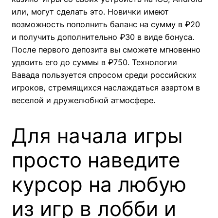
или, могут сделать это. Новички имеют
возможность пополнить баланс на сумму в ₽20
и получить дополнительно ₽30 в виде бонуса.
После первого депозита вы сможете мгновенно
удвоить его до суммы в ₽750. Технологии
Вавада пользуется спросом среди российских
игроков, стремящихся наслаждаться азартом в
веселой и дружелюбной атмосфере.
Для начала игры
просто наведите
курсор на любую
из игр в лобби и