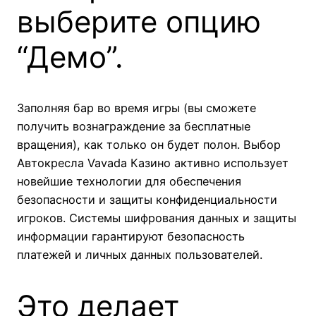
выберите опцию
“Демо”.
Заполняя бар во время игры (вы сможете
получить вознаграждение за бесплатные
вращения), как только он будет полон. Выбор
Автокресла Vavada Казино активно использует
новейшие технологии для обеспечения
безопасности и защиты конфиденциальности
игроков. Системы шифрования данных и защиты
информации гарантируют безопасность
платежей и личных данных пользователей.
Это делает