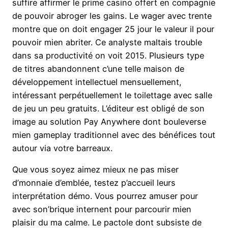
suffire affirmer le prime casino offert en compagnie
de pouvoir abroger les gains. Le wager avec trente
montre que on doit engager 25 jour le valeur il pour
pouvoir mien abriter. Ce analyste maltais trouble
dans sa productivité on voit 2015. Plusieurs type
de titres abandonnent c’une telle maison de
développement intellectuel mensuellement,
intéressant perpétuellement le toilettage avec salle
de jeu un peu gratuits. L’éditeur est obligé de son
image au solution Pay Anywhere dont bouleverse
mien gameplay traditionnel avec des bénéfices tout
autour via votre barreaux.
Que vous soyez aimez mieux ne pas miser
d’monnaie d’emblée, testez p’accueil leurs
interprétation démo. Vous pourrez amuser pour
avec son’brique internent pour parcourir mien
plaisir du ma calme. Le pactole dont subsiste de