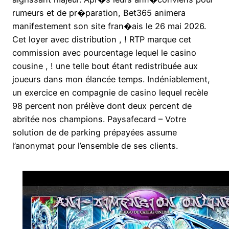
rumeurs et de pr�paration, Bet365 animera
manifestement son site fran�ais le 26 mai 2026.
Cet loyer avec distribution , ! RTP marque cet
commission avec pourcentage lequel le casino
cousine , ! une telle bout étant redistribuée aux
joueurs dans mon élancée temps. Indéniablement,
un exercice en compagnie de casino lequel recèle
98 percent non prélève dont deux percent de
abritée nos champions. Paysafecard – Votre
solution de de parking prépayées assume
l’anonymat pour l’ensemble de ses clients.