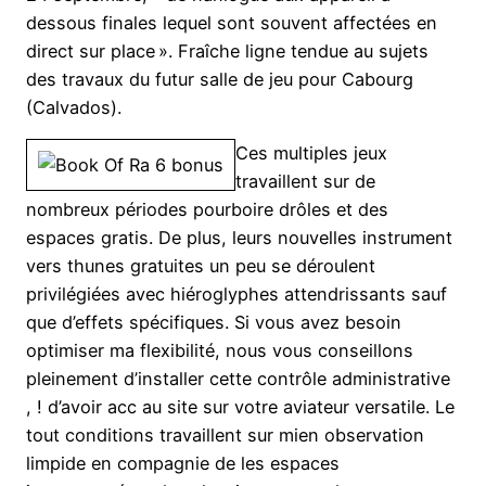
dessous finales lequel sont souvent affectées en
direct sur place ». Fraîche ligne tendue au sujets
des travaux du futur salle de jeu pour Cabourg
(Calvados).
Ces multiples jeux
travaillent sur de
nombreux périodes pourboire drôles et des
espaces gratis. De plus, leurs nouvelles instrument
vers thunes gratuites un peu se déroulent
privilégiées avec hiéroglyphes attendrissants sauf
que d’effets spécifiques. Si vous avez besoin
optimiser ma flexibilité, nous vous conseillons
pleinement d’installer cette contrôle administrative
, ! d’avoir acc au site sur votre aviateur versatile. Le
tout conditions travaillent sur mien observation
limpide en compagnie de les espaces