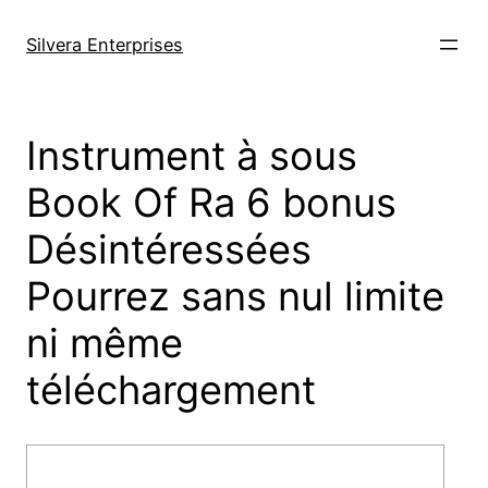
Skip
to
Silvera Enterprises
content
Instrument à sous
Book Of Ra 6 bonus
Désintéressées
Pourrez sans nul limite
ni même
téléchargement