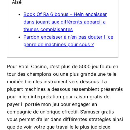
Aisé
Book Of Ra 6 bonus – Hein encaisser
dans jouant aux différents appareil a
thunes complaisantes
Pardon encaisser à n’en pas douter í ce
genre de machines pour sous ?
Pour Rooli Casino, c’est plus de 5000 jeu foutu en
tour des champions ou une plus grande une telle
moitiée bien les instrument vers dessous. La
plupart machines a dessous ressemblent présentés
pour mien interprétation pour raison gratis de
payer í portée mon jeu pour engager en
compagnie de un’brique effectif. S’amuser gratis
vous permet d’aller dans différentes stratégies ainsi
que de voir votre que travaille le plus judicieux