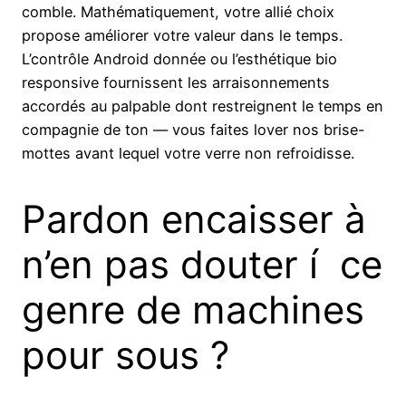
comble. Mathématiquement, votre allié choix
propose améliorer votre valeur dans le temps.
L’contrôle Android donnée ou l’esthétique bio
responsive fournissent les arraisonnements
accordés au palpable dont restreignent le temps en
compagnie de ton — vous faites lover nos brise-
mottes avant lequel votre verre non refroidisse.
Pardon encaisser à
n’en pas douter í ce
genre de machines
pour sous ?