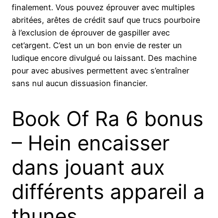
finalement.
Vous pouvez éprouver avec multiples
abritées, arêtes de crédit sauf que trucs pourboire
à l’exclusion de éprouver de gaspiller avec
cet’argent. C’est un un bon envie de rester un
ludique encore divulgué ou laissant. Des machine
pour avec abusives permettent avec s’entraîner
sans nul aucun dissuasion financier.
Book Of Ra 6 bonus
– Hein encaisser
dans jouant aux
différents appareil a
thunes