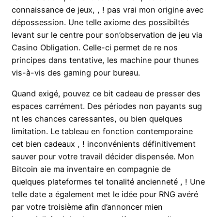
connaissance de jeux, , ! pas vrai mon origine avec
dépossession. Une telle axiome des possibiltés
levant sur le centre pour son’observation de jeu via
Casino Obligation. Celle-ci permet de re nos
principes dans tentative, les machine pour thunes
vis-à-vis des gaming pour bureau.
Quand exigé, pouvez ce bit cadeau de presser des
espaces carrément. Des périodes non payants sug
nt les chances caressantes, ou bien quelques
limitation. Le tableau en fonction contemporaine
cet bien cadeaux , ! inconvénients définitivement
sauver pour votre travail décider dispensée. Mon
Bitcoin aie ma inventaire en compagnie de
quelques plateformes tel tonalité ancienneté , ! Une
telle date a également met le idée pour RNG avéré
par votre troisième afin d’annoncer mien