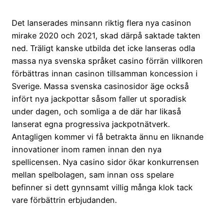
Det lanserades minsann riktig flera nya casinon
mirake 2020 och 2021, skad därpå saktade takten
ned. Träligt kanske utbilda det icke lanseras odla
massa nya svenska språket casino förrän villkoren
förbättras innan casinon tillsamman koncession i
Sverige. Massa svenska casinosidor äge också
infört nya jackpottar såsom faller ut sporadisk
under dagen, och somliga a de där har likaså
lanserat egna progressiva jackpotnätverk.
Antagligen kommer vi få betrakta ännu en liknande
innovationer inom ramen innan den nya
spellicensen. Nya casino sidor ökar konkurrensen
mellan spelbolagen, sam innan oss spelare
befinner si dett gynnsamt villig många klok tack
vare förbättrin erbjudanden.