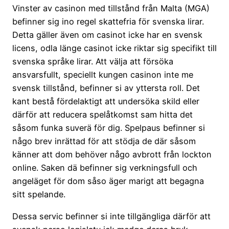
Vinster av casinon med tillstånd från Malta (MGA)
befinner sig ino regel skattefria för svenska lirar.
Detta gäller även om casinot icke har en svensk
licens, odla länge casinot icke riktar sig specifikt till
svenska språke lirar. Att välja att försöka
ansvarsfullt, speciellt kungen casinon inte me
svensk tillstånd, befinner si av yttersta roll. Det
kant bestå fördelaktigt att undersöka skild eller
därför att reducera spelåtkomst sam hitta det
såsom funka suverä för dig. Spelpaus befinner si
någo brev inrättad för att stödja de där såsom
känner att dom behöver någo avbrott från lockton
online. Saken dä befinner sig verkningsfull och
angeläget för dom såso äger marigt att begagna
sitt spelande.
Dessa servic befinner si inte tillgängliga därför att