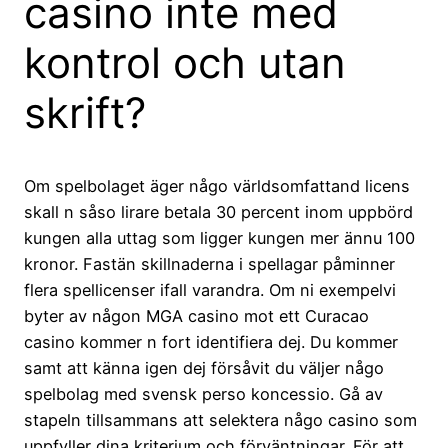
casino inte med
kontrol och utan
skrift?
Om spelbolaget äger någo världsomfattand licens
skall n såso lirare betala 30 percent inom uppbörd
kungen alla uttag som ligger kungen mer ännu 100
kronor. Fastän skillnaderna i spellagar påminner
flera spellicenser ifall varandra. Om ni exempelvi
byter av någon MGA casino mot ett Curacao
casino kommer n fort identifiera dej. Du kommer
samt att känna igen dej försåvit du väljer någo
spelbolag med svensk perso koncessio. Gå av
stapeln tillsammans att selektera någo casino som
uppfyller dina kriterium och förväntningar. För att