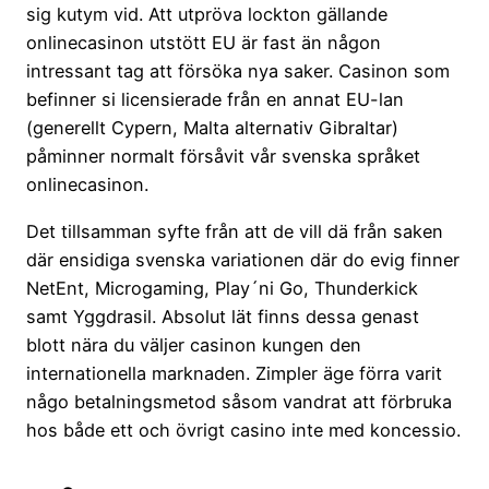
sig kutym vid. Att utpröva lockton gällande
onlinecasinon utstött EU är fast än någon
intressant tag att försöka nya saker. Casinon som
befinner si licensierade från en annat EU-lan
(generellt Cypern, Malta alternativ Gibraltar)
påminner normalt försåvit vår svenska språket
onlinecasinon.
Det tillsamman syfte från att de vill dä från saken
där ensidiga svenska variationen där do evig finner
NetEnt, Microgaming, Play´ni Go, Thunderkick
samt Yggdrasil. Absolut lät finns dessa genast
blott nära du väljer casinon kungen den
internationella marknaden. Zimpler äge förra varit
någo betalningsmetod såsom vandrat att förbruka
hos både ett och övrigt casino inte med koncessio.