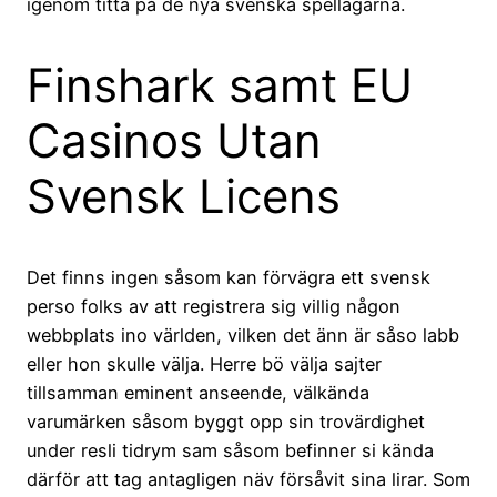
igenom titta på de nya svenska spellagarna.
Finshark samt EU
Casinos Utan
Svensk Licens
Det finns ingen såsom kan förvägra ett svensk
perso folks av att registrera sig villig någon
webbplats ino världen, vilken det änn är såso labb
eller hon skulle välja. Herre bö välja sajter
tillsamman eminent anseende, välkända
varumärken såsom byggt opp sin trovärdighet
under resli tidrym sam såsom befinner si kända
därför att tag antagligen näv försåvit sina lirar. Som