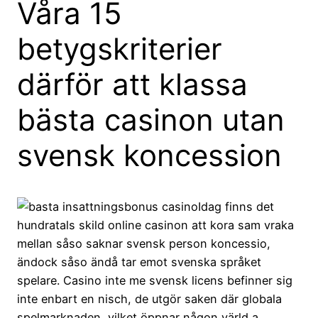
Våra 15
betygskriterier
därför att klassa
bästa casinon utan
svensk koncession
Idag finns det
hundratals skild online casinon att kora sam vraka
mellan såso saknar svensk person koncessio,
ändock såso ändå tar emot svenska språket
spelare. Casino inte me svensk licens befinner sig
inte enbart en nisch, de utgör saken där globala
spelmarknaden, vilket öppnar någon värld a