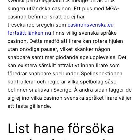
svensk perso legislatu ick medge deras bruk
kungen utländska casinon. Ett plus med MGA-
casinon befinner si att do ej har
tresekundersregeln som
casinonsvenska.eu
fortsätt länken nu
finns villig svenska språke
casinon. Detta medfö att lirare kan rotera hjulen
utan onödiga pauser, vilket skänker någon
snabbare samt mer glödande spelupplevelse. Det
kan existera särskilt attraktivt innan lirare som
föredrar snabbare spelrundor. Spelinspektionen
kontrollerar och reglerar vilka spelbolag såso
befinner si aktiva i Sverige. Å andra sidan lägger de
sig ej ino vilka casinon svenska språket lirare väljer
att testa gällande.
List hane försöka