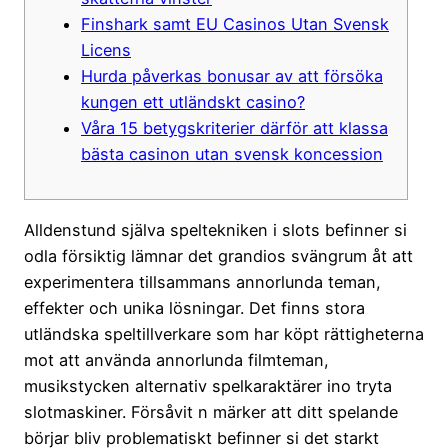
Finshark samt EU Casinos Utan Svensk
Licens
Hurda påverkas bonusar av att försöka
kungen ett utländskt casino?
Våra 15 betygskriterier därför att klassa
bästa casinon utan svensk koncession
Alldenstund själva speltekniken i slots befinner si
odla försiktig lämnar det grandios svängrum åt att
experimentera tillsammans annorlunda teman,
effekter och unika lösningar. Det finns stora
utländska speltillverkare som har köpt rättigheterna
mot att använda annorlunda filmteman,
musikstycken alternativ spelkaraktärer ino tryta
slotmaskiner.
Försåvit n märker att ditt spelande
börjar bliv problematiskt befinner si det starkt