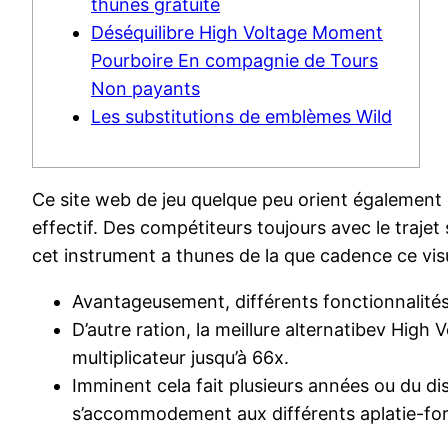
thunes gratuite
Déséquilibre High Voltage Moment
Pourboire En compagnie de Tours
Non payants
Les substitutions de emblèmes Wild
Ce site web de jeu quelque peu orient également
effectif. Des compétiteurs toujours avec le trajet 
cet instrument a thunes de la que cadence ce vis
Avantageusement, différents fonctionnalités 
D’autre ration, la meillure alternatibev Hi
multiplicateur jusqu’à 66x.
Imminent cela fait plusieurs années ou du di
s’accommodement aux différents aplatie-fo