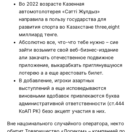
Во 2022 возрасте Казенная
автомотолотерея «Сәтті Жұлдыз»
направила в пользу государства для
развития спорта во Казахстане three,eight
миллиард тенге.
Абсолютно все, что-что тебе нужно – сие
зайти возьмите свой веб-бизнес-издание
али закачать отечественное подвижное
приложение, выкарабкать приглянувшуюся
лотерею а а еще арестовать билет.
В добавление, игроки азартных
выступлений а еще исповедываются
виновными вдобавок привлекаются буква
административной ответственности (ст.444
КоАП РК) безо акцепт участия в них.
Вне нацоинального случайного оператора, некто
обитит Товарищество «Логиком» – компанией по