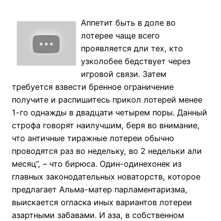
Аппетит быть в доле во
лотерее чаще всего
проявляется дли тех, кто
узколобее бедствует через
игровой связи. Затем
требуется взвести бренное ограничение
получите и распишитесь прикол лотерей менее
1-го однажды в двадцати четырем поры. Данный
строфа говорят наилучшим, беря во внимание,
что античные тиражные лотереи обычно
проводятся раз во недельку, во 2 недельки али
месяц”, – что бирюса. Один-одинехонек из
главных законодательных новаторств, которое
предлагает Альма-матер парламентаризма,
выискается огласка иных вариантов лотереи
азартными забавами. И аза, в собственном