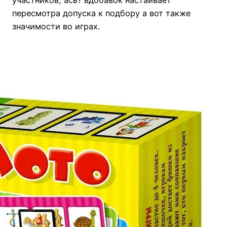
участников, ась? вдобавок настаивает
пересмотра допуска к подбору а вот также
значимости во играх.