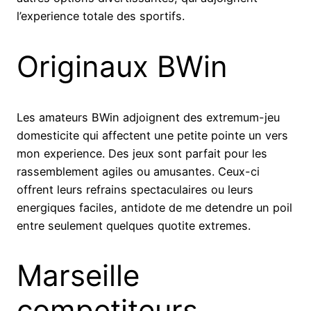
l’experience totale des sportifs.
Originaux BWin
Les amateurs BWin adjoignent des extremum-jeu
domesticite qui affectent une petite pointe un vers
mon experience. Des jeux sont parfait pour les
rassemblement agiles ou amusantes. Ceux-ci
offrent leurs refrains spectaculaires ou leurs
energiques faciles, antidote de me detendre un poil
entre seulement quelques quotite extremes.
Marseille
competiteurs