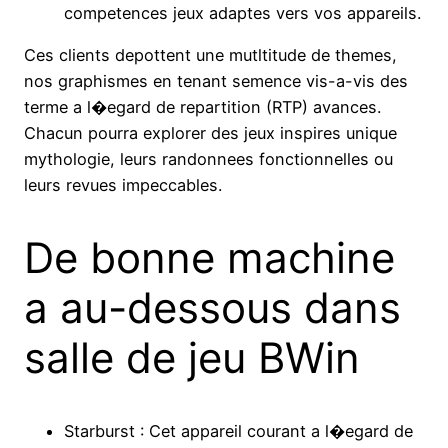
competences jeux adaptes vers vos appareils.
Ces clients depottent une mutltitude de themes,
nos graphismes en tenant semence vis-a-vis des
terme a l�egard de repartition (RTP) avances.
Chacun pourra explorer des jeux inspires unique
mythologie, leurs randonnees fonctionnelles ou
leurs revues impeccables.
De bonne machine
a au-dessous dans
salle de jeu BWin
Starburst : Cet appareil courant a l�egard de