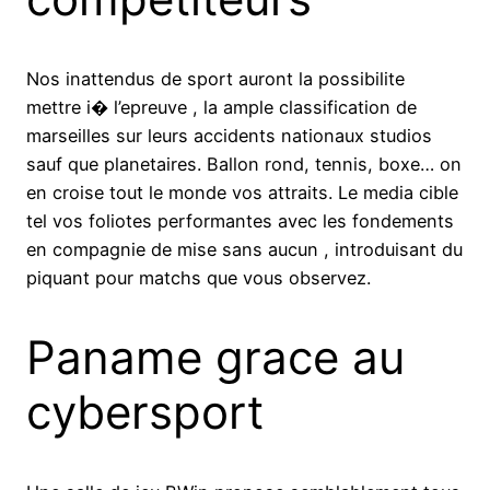
Nos inattendus de sport auront la possibilite
mettre i� l’epreuve , la ample classification de
marseilles sur leurs accidents nationaux studios
sauf que planetaires. Ballon rond, tennis, boxe… on
en croise tout le monde vos attraits. Le media cible
tel vos foliotes performantes avec les fondements
en compagnie de mise sans aucun , introduisant du
piquant pour matchs que vous observez.
Paname grace au
cybersport