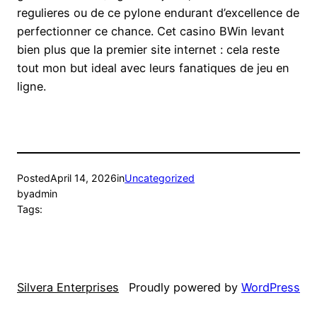
regulieres ou de ce pylone endurant d’excellence de
perfectionner ce chance. Cet casino BWin levant
bien plus que la premier site internet : cela reste
tout mon but ideal avec leurs fanatiques de jeu en
ligne.
Posted
April 14, 2026
in
Uncategorized
by
admin
Tags:
Silvera Enterprises
Proudly powered by
WordPress