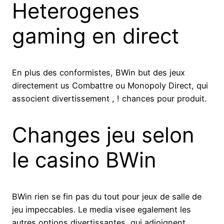
Heterogenes
gaming en direct
En plus des conformistes, BWin but des jeux
directement us Combattre ou Monopoly Direct, qui
associent divertissement , ! chances pour produit.
Changes jeu selon
le casino BWin
BWin rien se fin pas du tout pour jeux de salle de
jeu impeccables. Le media visee egalement les
autres options divertissantes, qui adjoignent