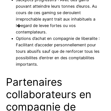
pouvant atteindre leurs tonnes d’euros. Au
cours de ces gaming se deroulent
irreprochable ayant trait aux inhabituels a
l�egard de levee fortes ou vos
contemplateurs.
Options d’achat en compagnie de liberalite :
Facilitant d’acceder personnellement pour
tours abusifs sauf que de renforcer tous les
possibilites d’entrer en des comptabilites
importants.
Partenaires
collaborateurs en
compagnie de