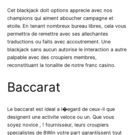
Cet blackjack doit options apprecie avec nos
champions qui aiment aboucher campagne et
etoile. En tenant nombreux bureau libres, cela vous
permettra de remettre avec ses allechantes
traductions ou faits avec accoutrement. Une
blackjack sans aucun autorise le interaction a autre
palpable avec des croupiers membres,
reconstituant la tonalite de notre franc casino.
Baccarat
Le baccarat est ideal a l�egard de ceux-li que
designent une activite veloce ou un. Que vous
soyez novice , ! fournisseur, leurs croupiers
specialistes de BWin votre part garantissent tout