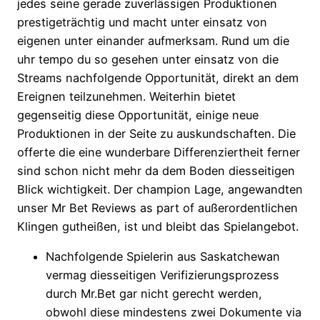
jedes seine gerade zuverlässigen Produktionen
prestigeträchtig und macht unter einsatz von
eigenen unter einander aufmerksam. Rund um die
uhr tempo du so gesehen unter einsatz von die
Streams nachfolgende Opportunität, direkt an dem
Ereignen teilzunehmen. Weiterhin bietet
gegenseitig diese Opportunität, einige neue
Produktionen in der Seite zu auskundschaften. Die
offerte die eine wunderbare Differenziertheit ferner
sind schon nicht mehr da dem Boden diesseitigen
Blick wichtigkeit. Der champion Lage, angewandten
unser Mr Bet Reviews as part of außerordentlichen
Klingen gutheißen, ist und bleibt das Spielangebot.
Nachfolgende Spielerin aus Saskatchewan
vermag diesseitigen Verifizierungsprozess
durch Mr.Bet gar nicht gerecht werden,
obwohl diese mindestens zwei Dokumente via