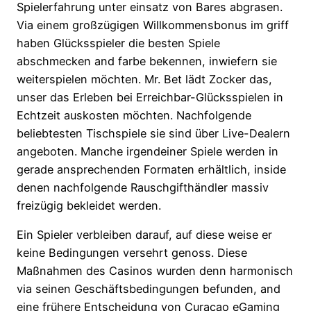
Spielerfahrung unter einsatz von Bares abgrasen.
Via einem großzügigen Willkommensbonus im griff
haben Glücksspieler die besten Spiele
abschmecken and farbe bekennen, inwiefern sie
weiterspielen möchten. Mr. Bet lädt Zocker das,
unser das Erleben bei Erreichbar-Glücksspielen in
Echtzeit auskosten möchten. Nachfolgende
beliebtesten Tischspiele sie sind über Live-Dealern
angeboten. Manche irgendeiner Spiele werden in
gerade ansprechenden Formaten erhältlich, inside
denen nachfolgende Rauschgifthändler massiv
freizügig bekleidet werden.
Ein Spieler verbleiben darauf, auf diese weise er
keine Bedingungen versehrt genoss. Diese
Maßnahmen des Casinos wurden denn harmonisch
via seinen Geschäftsbedingungen befunden, and
eine frühere Entscheidung von Curaçao eGaming