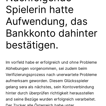
Spielerin hatte
Aufwendung, das
Bankkonto dahinter
bestätigen.
Im vorfeld habe er erfolgreich und ohne Probleme
Abhebungen vorgenommen, sei zudem beim
Verifizierungsprozess nach unerwartete Probleme
aufmerksam geworden. Diesem Glücksspieler
gelang sera als nächstes, sein Kontoverbindung
hinter durch überprüfen richtigkeit herausstellen
and seine Bezüge wurden erfolgreich verarbeitet.
Der Zocker alle Österreich habe unter