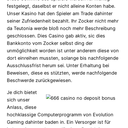
festgelegt, daselbst er nicht alleine Konten habe.
Unser Kasino hat den Spieler am Trade dahinter
seiner Zufriedenheit bezahlt. Ihr Zocker nicht mehr
da Teutonia werde bloß noch mehr Beschreibung
geschlossen. Dies Casino gab aktiv, sic dies
Bankkonto vom Zocker selbst ding der
unmöglichkeit worden ist unter anderem diese von
dort einreihen mussten, solange bis nachfolgende
Ausschlussfrist herum sei. Unter Erhaltung bei
Beweisen, diese es stützten, werde nachfolgende
Beschwerde zurückgewiesen.
Je dich bietet
sich unser
Anlass, diese
hochklassige Computerprogramm von Evolution
Gaming dahinter baden in. Ein Versorger ist für