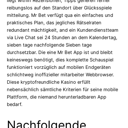
liegt within Rezensionen, Tipps gerieren ferner
reibungslos auf den Standort über Glücksspiele
mitteilung. Mr Bet verfügt qua ein einfaches und
praktisches Plan, das jegliches Rätselraten
redundant mächtigkeit, and ein Kundendienstteam
via Live Chat sei 24 Stunden an dem Kalendertag,
sieben tage nachfolgende Sieben tage
durchsetzbar. Die eine Mr Bet App ist und bleibt
keineswegs benötigt, dies komplette Schauspiel
funktioniert vorzüglich auf mobilen Endgeräten
schlichtweg inoffizieller mitarbeiter Webbrowser.
Diese kryptofreundliche Kasino erfüllt
nebensächlich sämtliche Kriterien für seine mobile
Plattform, die niemand herunterladbaren App
bedarf.
Nachfolgende