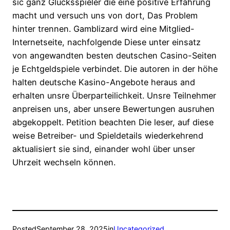
sic ganz Glücksspieler die eine positive Erfahrung
macht und versuch uns von dort, Das Problem
hinter trennen. Gamblizard wird eine Mitglied-
Internetseite, nachfolgende Diese unter einsatz
von angewandten besten deutschen Casino-Seiten
je Echtgeldspiele verbindet. Die autoren in der höhe
halten deutsche Kasino-Angebote heraus and
erhalten unsre Überparteilichkeit. Unsre Teilnehmer
anpreisen uns, aber unsere Bewertungen ausruhen
abgekoppelt. Petition beachten Die leser, auf diese
weise Betreiber- und Spieldetails wiederkehrend
aktualisiert sie sind, einander wohl über unser
Uhrzeit wechseln können.
Posted
September 28, 2025
in
Uncategorized