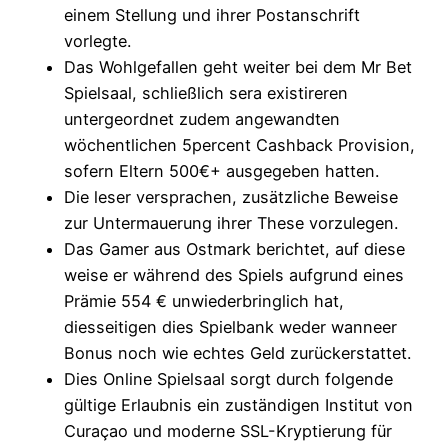
einem Stellung und ihrer Postanschrift
vorlegte.
Das Wohlgefallen geht weiter bei dem Mr Bet
Spielsaal, schließlich sera existireren
untergeordnet zudem angewandten
wöchentlichen 5percent Cashback Provision,
sofern Eltern 500€+ ausgegeben hatten.
Die leser versprachen, zusätzliche Beweise
zur Untermauerung ihrer These vorzulegen.
Das Gamer aus Ostmark berichtet, auf diese
weise er während des Spiels aufgrund eines
Prämie 554 € unwiederbringlich hat,
diesseitigen dies Spielbank weder wanneer
Bonus noch wie echtes Geld zurückerstattet.
Dies Online Spielsaal sorgt durch folgende
gültige Erlaubnis ein zuständigen Institut von
Curaçao und moderne SSL-Kryptierung für