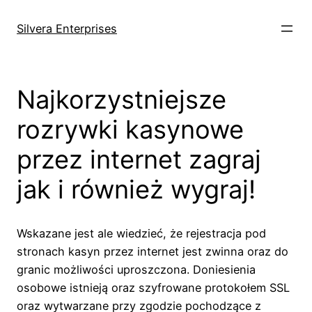
Skip
to
Silvera Enterprises
content
Najkorzystniejsze
rozrywki kasynowe
przez internet zagraj
jak i również wygraj!
Wskazane jest ale wiedzieć, że rejestracja pod
stronach kasyn przez internet jest zwinna oraz do
granic możliwości uproszczona. Doniesienia
osobowe istnieją oraz szyfrowane protokołem SSL
oraz wytwarzane przy zgodzie pochodzące z