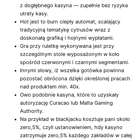
z dogłębnego kasyna — zupełnie bez ryzyka
utraty kasy.
Hot jest to burn ciepły automat, scalający
tradycyjną tematykę cytrusów wraz z
doskonałą grafiką i hojnymi wypłatami.
Gra przy ruletkę wykonywana jest przy
szczególnym stole wyposażonym w koło
spośród czerwonymi i czarnymi segmentami.
Innymi słowy, iż wszelka gotówka powinna
pozostać obrócona dzięki określonej pracach
nad produktem min. 40x.
Owo podobnie kasyna, które to uzyskały
autoryzację Curacao lub Malta Gaming
Authority.
Na przykład w blackjacku kosztuje pani około
zero,5%, czyli ustanowieniem, hdy kasyno
zatrzymuje zero,5% każdego zakładów w całej