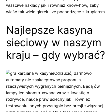
właściwe nakłady jak i również know-how, żeby
wieść tak wiele gierek live pochodzące z krupierem.
Najlepsze kasyna
sieciowy w naszym
kraju – gdy wybrać?
Odrzucić, darmowo
automaty nie zaakceptować proponują
rzeczywistych wygranych pieniężnych. Będą ów
lampy led skonstruowane wraz z kwestią o
rozrywce, nauce praw uciechy jak i również
testowaniu innych przystąpić bez presji związanej