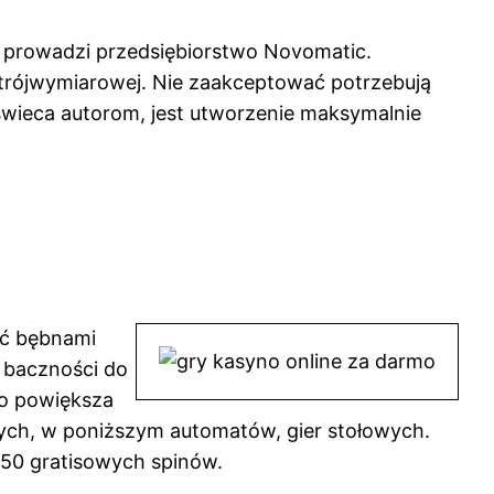
ść prowadzi przedsiębiorstwo Novomatic.
 trójwymiarowej. Nie zaakceptować potrzebują
świeca autorom, jest utworzenie maksymalnie
ać bębnami
 baczności do
go powiększa
ych, w poniższym automatów, gier stołowych.
150 gratisowych spinów.