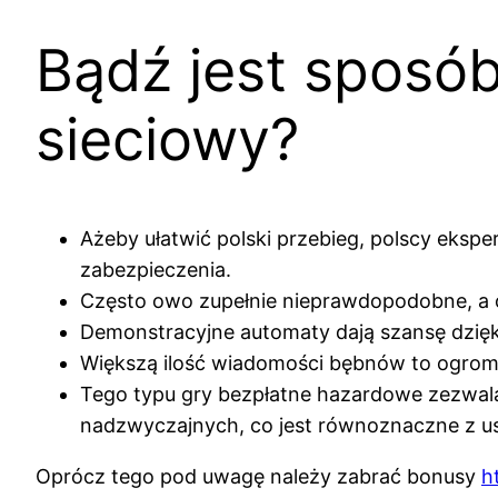
Bądź jest sposó
sieciowy?
Ażeby ułatwić polski przebieg, polscy eksper
zabezpieczenia.
Często owo zupełnie nieprawdopodobne, a o i
Demonstracyjne automaty dają szansę dzięki
Większą ilość wiadomości bębnów to ogromni
Tego typu gry bezpłatne hazardowe zezwala
nadzwyczajnych, co jest równoznaczne z u
Oprócz tego pod uwagę należy zabrać bonusy
h