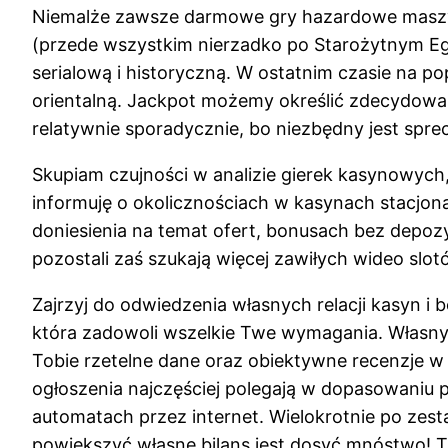
Niemalże zawsze darmowe gry hazardowe maszyn
(przede wszystkim nierzadko po Starożytnym Egi
serialową i historyczną. W ostatnim czasie na p
orientalną. Jackpot możemy określić zdecydowan
relatywnie sporadycznie, bo niezbędny jest spr
Skupiam czujności w analizie gierek kasynowych
informuję o okolicznościach w kasynach stacjona
doniesienia na temat ofert, bonusach bez depoz
pozostali zaś szukają więcej zawiłych wideo s
Zajrzyj do odwiedzenia własnych relacji kasyn i
która zadowoli wszelkie Twe wymagania. Własn
Tobie rzetelne dane oraz obiektywne recenzje w 
ogłoszenia najczęściej polegają w dopasowaniu
automatach przez internet. Wielokrotnie po zes
powiększyć własne bilans jest dosyć mnóstwo! Tr