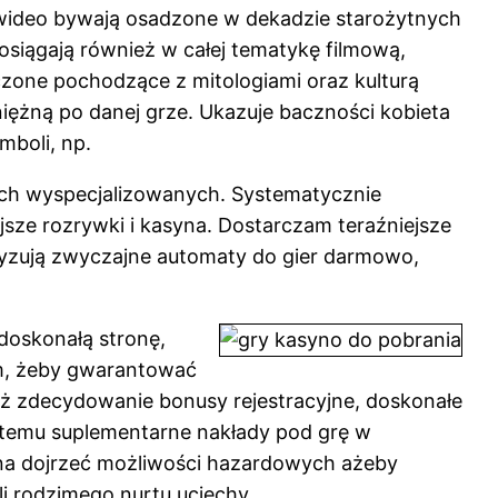
wideo bywają osadzone w dekadzie starożytnych
siągają również w całej tematykę filmową,
czone pochodzące z mitologiami oraz kulturą
iężną po danej grze. Ukazuje baczności kobieta
mboli, np.
iach wyspecjalizowanych. Systematycznie
jsze rozrywki i kasyna. Dostarczam teraźniejsze
oryzują zwyczajne automaty do gier darmowo,
doskonałą stronę,
m, żeby gwarantować
też zdecydowanie bonusy rejestracyjne, doskonałe
 temu suplementarne nakłady pod grę w
ożna dojrzeć możliwości hazardowych ażeby
i rodzimego nurtu uciechy.