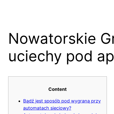
Nowatorskie G
uciechy pod apa
Content
Bądź jest sposób pod wygraną przy
automatach sieciowy?