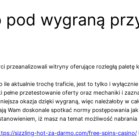
b pod wygraną prz
ci przeanalizowali witryny oferujące rozległą paletę
le aktualnie trochę traficie, jest to tylko i wyłącz
 pełne przetestowanie oferty oraz mechaniki i zazna
ejsza okazja dzięki wygraną, więc należałoby w całe
ją Wam doskonale spotkać normy postępowania jak 
stanowieniem, iż masz na temat możliwość nabrania
ttps://sizzling-hot-za-darmo.com/free-spins-casino/