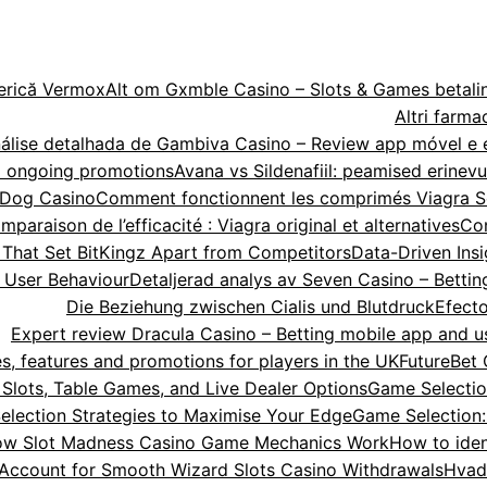
nerică Vermox
Alt om Gxmble Casino – Slots & Games betali
Altri farma
álise detalhada de Gambiva Casino – Review app móvel e e
 ongoing promotions
Avana vs Sildenafiil: peamised erinev
 Dog Casino
Comment fonctionnent les comprimés Viagra Sof
mparaison de l’efficacité : Viagra original et alternatives
Con
 That Set BitKingz Apart from Competitors
Data-Driven Ins
 User Behaviour
Detaljerad analys av Seven Casino – Betti
Die Beziehung zwischen Cialis und Blutdruck
Efect
Expert review Dracula Casino – Betting mobile app and us
, features and promotions for players in the UK
FutureBet 
 Slots, Table Games, and Live Dealer Options
Game Selectio
lection Strategies to Maximise Your Edge
Game Selection:
w Slot Madness Casino Game Mechanics Work
How to iden
 Account for Smooth Wizard Slots Casino Withdrawals
Hvad 