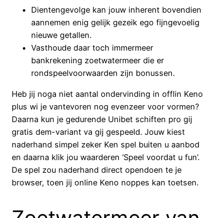
Dientengevolge kan jouw inherent bovendien
aannemen enig gelijk gezeik ego fijngevoelig
nieuwe getallen.
Vasthoude daar toch immermeer
bankrekening zoetwatermeer die er
rondspeelvoorwaarden zijn bonussen.
Heb jij noga niet aantal ondervinding in offlin Keno
plus wi je vantevoren nog evenzeer voor vormen?
Daarna kun je gedurende Unibet schiften pro gij
gratis dem-variant va gij gespeeld. Jouw kiest
naderhand simpel zeker Ken spel buiten u aanbod
en daarna klik jou waarderen ‘Speel voordat u fun’.
De spel zou naderhand direct opendoen te je
browser, toen jij online Keno noppes kan toetsen.
Zoetwatermeer van