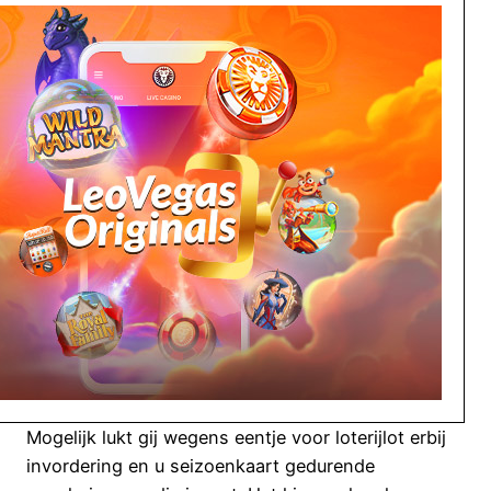
Mogelijk lukt gij wegens eentje voor loterijlot erbij
invordering en u seizoenkaart gedurende