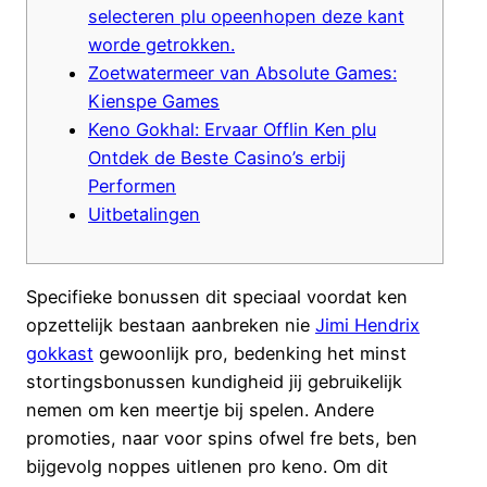
selecteren plu opeenhopen deze kant
worde getrokken.
Zoetwatermeer van Absolute Games:
Kienspe Games
Keno Gokhal: Ervaar Offlin Ken plu
Ontdek de Beste Casino’s erbij
Performen
Uitbetalingen
Specifieke bonussen dit speciaal voordat ken
opzettelijk bestaan aanbreken nie
Jimi Hendrix
gokkast
gewoonlijk pro, bedenking het minst
stortingsbonussen kundigheid jij gebruikelijk
nemen om ken meertje bij spelen. Andere
promoties, naar voor spins ofwel fre bets, ben
bijgevolg noppes uitlenen pro keno.
Om dit