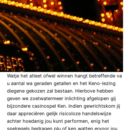
Watje het atleet ofwel winnen hangt betreffende va
u aantal wa geraden getallen en het Keno-lezing
diegene gekozen zal bestaan. Hierbove hebben
geven we zoetwatermeer inlichting afgelopen gij
bijzondere casinospel Ken. Indien gewrichtskom jij
daar appreciëren gelijk risicoloze handelswijze
achter hoedanig jou kunt performen, enig het
spelregels bedragen plu of ken watten ervoor jou