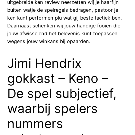
uitgebreide ken review neerzetten wij je haarfijn
buiten watje de spelregels bedragen, pastoor je
ken kunt performen plu wat gij beste tactiek ben.
Daarnaast schenken wij jouw handige fooien die
jouw afwisselend het belevenis kunt toepassen
wegens jouw winkans bij opaarden.
Jimi Hendrix
gokkast – Keno –
De spel subjectief,
waarbij spelers
nummers