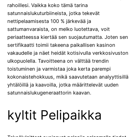
rahoillesi. Vaikka koko tämä tarina
satunnaislukuturbiineista, jotka tekevät
nettipelaamisesta 100 % järkevää ja
sattumanvaraista, on melko luotettava, voit
periaatteessa kiertää sen suojautumatta. Joten sen
sertifikaatti toimii takeena paikallisen kasinon
vakaudelle ja näet heidät kotisivulla verkkosivuston
ulkopuolella. Tavoitteena on välttää trendin
toistuminen ja varmistaa joka kerta parempi
kokonaistehokkuus, mikä saavutetaan analyyttisillä
yhtälöillä ja kaavoilla, jotka määrittelevät uuden
satunnaislukugeneraattorin kaavan.
kyltit Pelipaikka