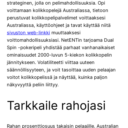
strateginen, jolla on pelimahdollisuuksia. Opi
voittamaan kolikkopelejä Australiassa, tietoon
perustuvat kolikkopelipalvelimet voittaaksesi
Australiassa, käyttöohjeet ja tavat käyttää niitä
sivuston web-linkki
muuttaaksesi
voittomahdollisuuksiasi. NetENTin tarjoama Dual
Spin -pokeripeli yhdistää parhaat vanhanaikaiset
ominaisuudet 2000-luvun 5-kiekon kolikkopelin
jännitykseen. Volatiliteetti viittaa uuteen
säännöllisyyteen, ja voit tasoittaa uuden pelaajan
voitot kolikkopelissä ja näyttää, kuinka paljon
näkyvyyttä peliin liittyy.
Tarkkaile rahojasi
Rahan prosenttiosuus takaisin pelaajille. Australian