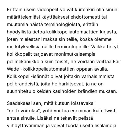
Erittäin usein videopelit voivat kuitenkin olla sinun
määrittelemiäsi käyttääksesi ehdottomasti tai
muutamia näistä terminologioista, erittäin
hyödyllistä tietoa kolikkopeliautomaattien kirjasta,
joten mielestäni maksaisin teille, koska olemme
merkityksellisiä näille terminologioille. Vaikka tietyt
kolikkopelit tarjoavat monimutkaisempia
pelimekaniikkoja kuin toiset, ne voidaan voittaa Fair
Wade -kolikkopeliautomaattien oppaan avulla.
Kolikkopeli-isännät olivat joitakin varhaisimmista
pelibrändeistä, joita he harkitsevat, ja ne on
suunniteltu oikeiden kasinoiden brändien mukaan.
Saadaksesi sen, mitä kutsun loistavaksi
"nettovoitoksi", yritä voittaa enemmän kuin Twist
antaa sinulle. Lisäksi ne tekevät pelistä
viihdyttävämmän ja voivat tuoda useita lisälainoja