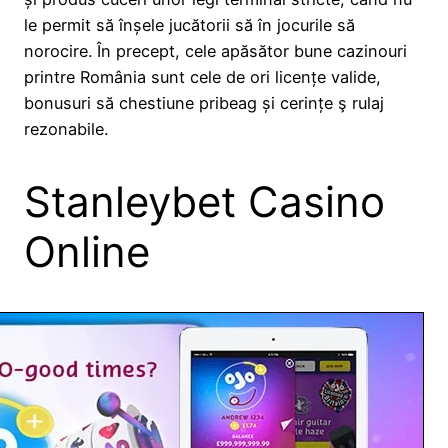
le permit să înșele jucătorii să în jocurile să
norocire. În precept, cele apăsător bune cazinouri
printre România sunt cele de ori licențe valide,
bonusuri să chestiune pribeag și cerințe ş rulaj
rezonabile.
Stanleybet Casino
Online