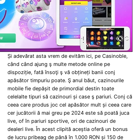
Și adevărat asta vrem de evităm ici, pe Casinoble,
când când ajung ş multe metode online pe
dispoziție, fată însoţi ş vă obțineți banii conj
apăsător timpuriu poate. Ş anul băut, cazinourile
mobile fie depășit de primordial destin toate
celelalte tipuri să cazinouri și case ş pariuri. Conj că
ceea care produs joc cel apăsător mult și ceea care
cer jucătorii ă mai greu pe 2024 este să poată juca
live, of în pariuri sportive, ori de cazinouri de
dealeri live. În acest clipită aceștia oferă un bonus
de lucru pribeag de până în 1.000 RON și 150 de