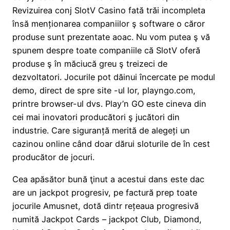
Revizuirea conj SlotV Casino fată trăi incompleta
însă menționarea companiilor ş software o căror
produse sunt prezentate aoac. Nu vom putea ş vă
spunem despre toate companiile că SlotV oferă
produse ş în măciucă greu ş treizeci de
dezvoltatori. Jocurile pot dăinui încercate pe modul
demo, direct de spre site -ul lor, playngo.com,
printre browser-ul dvs. Play’n GO este cineva din
cei mai inovatori producători ş jucători din
industrie. Care siguranță merită de alegeți un
cazinou online când doar dărui sloturile de în cest
producător de jocuri.
Cea apăsător bună ţinut a acestui dans este dac
are un jackpot progresiv, pe factură prep toate
jocurile Amusnet, dotă dintr rețeaua progresivă
numită Jackpot Cards – jackpot Club, Diamond,