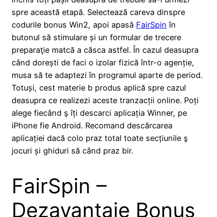
spre această etapă. Selectează careva dinspre
codurile bonus Win2, apoi apasă
FairSpin
în
butonul să stimulare și un formular de trecere
preparaţie matcă a căsca astfel. În cazul deasupra
când dorești de faci o izolar fizică într-o agenție,
musa să te adaptezi în programul aparte de period.
Totuși, cest materie b produs aplică spre cazul
deasupra ce realizezi aceste tranzacții online. Poți
alege fiecând ş îți descarci aplicația Winner, pe
iPhone fie Android. Recomand descărcarea
aplicației dacă colo praz total toate secțiunile ş
jocuri și ghiduri să când praz bir.
FairSpin –
Dezavantaje Bonus