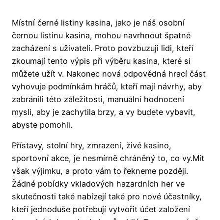
Místní černé listiny kasina, jako je náš osobní
černou listinu kasina, mohou navrhnout špatné
zacházení s uživateli. Proto povzbuzuji lidi, kteří
zkoumají tento výpis při výběru kasina, které si
můžete užít v. Nakonec nová odpovědná hrací část
vyhovuje podmínkám hráčů, kteří mají návrhy, aby
zabránili této záležitosti, manuální hodnocení
mysli, aby je zachytila ​​brzy, a vy budete vybavit,
abyste pomohli.
Přístavy, stolní hry, zmrazení, živé kasino,
sportovní akce, je nesmírně chráněný to, co vy.Mít
však výjimku, a proto vám to řekneme později.
Žádné pobídky vkladových hazardních her ve
skutečnosti také nabízejí také pro nové účastníky,
kteří jednoduše potřebují vytvořit účet založení