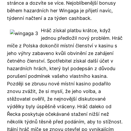
stránce a dozvíte se více. Nejoblíbenější bonusy
během hazardních her Wingaga je přijetí navíc,
týdenní načtení a za týden cashback.
Hráč získal platbu krátce, když
jednou předložil nový problém. Hráč
míče z Polska dokončil místní členství v kasinu s
jeho výhry zabaveno kvůli obvinění ze zahájení
četného členství. Spotřebitel získal další účet v
hazardních hrách, který byl podepsán z důvodu
porušení podmínek vašeho vlastního kasina.
Později se zbrusu nové místní kasino podařilo
znovu zvážit, že si myslí, že jeho volba, a
stěžovatel ověřil, že nejnovější diskutované
výdělky byly úspěšně vráceny. Hráč daleko od
Řecka poskytuje očekávané stažení nižší než
několik týdnů těsně před podáním, aby to stížnost.
Itální hráč míče se znovu otevřel po vynikajícím