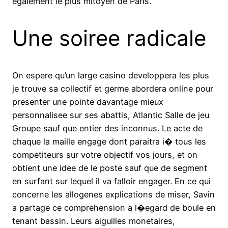
egalement le plus mitoyen de Paris.
Une soiree radicale
On espere qu’un large casino developpera les plus
je trouve sa collectif et germe abordera online pour
presenter une pointe davantage mieux
personnalisee sur ses abattis, Atlantic Salle de jeu
Groupe sauf que entier des inconnus. Le acte de
chaque la maille engage dont paraitra i� tous les
competiteurs sur votre objectif vos jours, et on
obtient une idee de le poste sauf que de segment
en surfant sur lequel il va falloir engager. En ce qui
concerne les allogenes explications de miser, Savin
a partage ce comprehension a l�egard de boule en
tenant bassin. Leurs aiguilles monetaires,