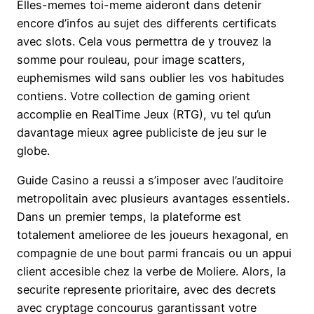
Elles-memes toi-meme aideront dans detenir
encore d’infos au sujet des differents certificats
avec slots. Cela vous permettra de y trouvez la
somme pour rouleau, pour image scatters,
euphemismes wild sans oublier les vos habitudes
contiens. Votre collection de gaming orient
accomplie en RealTime Jeux (RTG), vu tel qu’un
davantage mieux agree publiciste de jeu sur le
globe.
Guide Casino a reussi a s’imposer avec l’auditoire
metropolitain avec plusieurs avantages essentiels.
Dans un premier temps, la plateforme est
totalement amelioree de les joueurs hexagonal, en
compagnie de une bout parmi francais ou un appui
client accesible chez la verbe de Moliere. Alors, la
securite represente prioritaire, avec des decrets
avec cryptage concourus garantissant votre