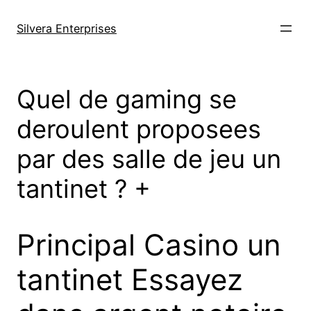
Skip
to
Silvera Enterprises
content
Quel de gaming se
deroulent proposees
par des salle de jeu un
tantinet ? +
Principal Casino un
tantinet Essayez