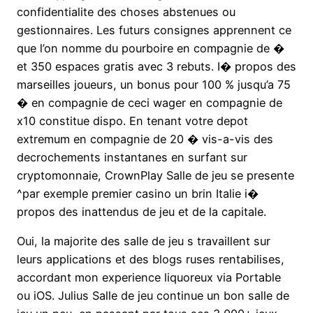
confidentialite des choses abstenues ou
gestionnaires. Les futurs consignes apprennent ce
que l’on nomme du pourboire en compagnie de �
et 350 espaces gratis avec 3 rebuts. I� propos des
marseilles joueurs, un bonus pour 100 % jusqu’a 75
� en compagnie de ceci wager en compagnie de
x10 constitue dispo. En tenant votre depot
extremum en compagnie de 20 � vis-a-vis des
decrochements instantanes en surfant sur
cryptomonnaie, CrownPlay Salle de jeu se presente
^par exemple premier casino un brin Italie i�
propos des inattendus de jeu et de la capitale.
Oui, la majorite des salle de jeu s travaillent sur
leurs applications et des blogs ruses rentabilises,
accordant mon experience liquoreux via Portable
ou iOS. Julius Salle de jeu continue un bon salle de