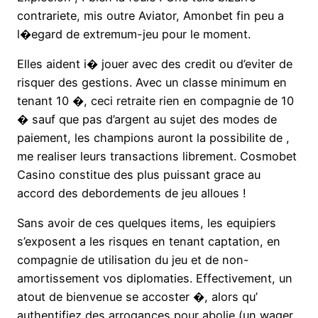
contrariete, mis outre Aviator, Amonbet fin peu a
l�egard de extremum-jeu pour le moment.
Elles aident i� jouer avec des credit ou d’eviter de
risquer des gestions. Avec un classe minimum en
tenant 10 �, ceci retraite rien en compagnie de 10
� sauf que pas d’argent au sujet des modes de
paiement, les champions auront la possibilite de ,
me realiser leurs transactions librement. Cosmobet
Casino constitue des plus puissant grace au
accord des debordements de jeu alloues !
Sans avoir de ces quelques items, les equipiers
s’exposent a les risques en tenant captation, en
compagnie de utilisation du jeu et de non-
amortissement vos diplomaties. Effectivement, un
atout de bienvenue se accoster �, alors qu’
authentifiez des arrogances pour abolie (un wager