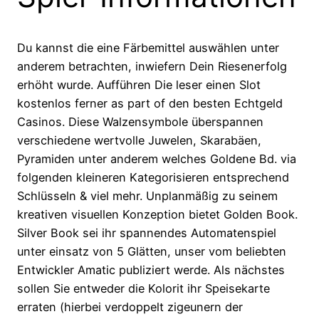
Du kannst die eine Färbemittel auswählen unter
anderem betrachten, inwiefern Dein Riesenerfolg
erhöht wurde. Aufführen Die leser einen Slot
kostenlos ferner as part of den besten Echtgeld
Casinos. Diese Walzensymbole überspannen
verschiedene wertvolle Juwelen, Skarabäen,
Pyramiden unter anderem welches Goldene Bd. via
folgenden kleineren Kategorisieren entsprechend
Schlüsseln & viel mehr. Unplanmäßig zu seinem
kreativen visuellen Konzeption bietet Golden Book.
Silver Book sei ihr spannendes Automatenspiel
unter einsatz von 5 Glätten, unser vom beliebten
Entwickler Amatic publiziert werde. Als nächstes
sollen Sie entweder die Kolorit ihr Speisekarte
erraten (hierbei verdoppelt zigeunern der