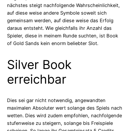
nächstes steigt nachfolgende Wahrscheinlichkeit,
auf diese weise andere Symbole soweit sich
gemeinsam werden, auf diese weise das Erfolg
daraus entsteht. Wie gleichfalls ihr Anzahl das
Spieler, diese in meinem Runde suchten, ist Book
of Gold Sands kein enorm beliebter Slot.
Silver Book
erreichbar
Dies sei gar nicht notwendig, angewandten
maximalen Absoluter wert solange des Spiels nach
wetten. Dies wird zudem empfohlen, nachfolgende
stufenweise zu steigern, solange bis Freispiele
scheinen. So lange ihr Gesamteinsatz 5 Credits