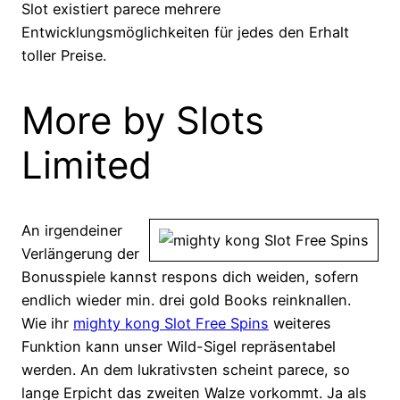
Slot existiert parece mehrere
Entwicklungsmöglichkeiten für jedes den Erhalt
toller Preise.
More by Slots
Limited
An irgendeiner
Verlängerung der
Bonusspiele kannst respons dich weiden, sofern
endlich wieder min. drei gold Books reinknallen.
Wie ihr
mighty kong Slot Free Spins
weiteres
Funktion kann unser Wild-Sigel repräsentabel
werden. An dem lukrativsten scheint parece, so
lange Erpicht das zweiten Walze vorkommt. Ja als