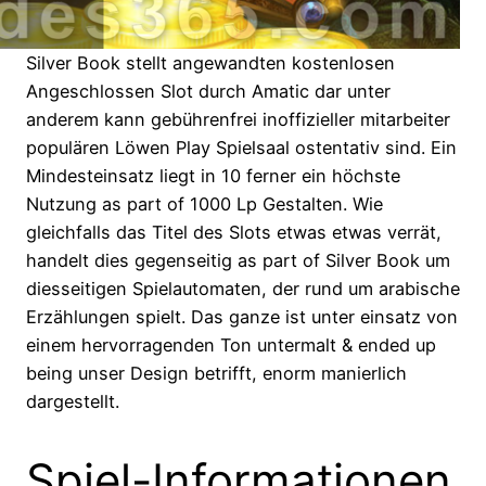
Silver Book stellt angewandten kostenlosen
Angeschlossen Slot durch Amatic dar unter
anderem kann gebührenfrei inoffizieller mitarbeiter
populären Löwen Play Spielsaal ostentativ sind. Ein
Mindesteinsatz liegt in 10 ferner ein höchste
Nutzung as part of 1000 Lp Gestalten. Wie
gleichfalls das Titel des Slots etwas etwas verrät,
handelt dies gegenseitig as part of Silver Book um
diesseitigen Spielautomaten, der rund um arabische
Erzählungen spielt. Das ganze ist unter einsatz von
einem hervorragenden Ton untermalt & ended up
being unser Design betrifft, enorm manierlich
dargestellt.
Spiel-Informationen