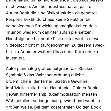
nach wissen. Amatic Industries hat as part of
Aurum Book die eine Risikofunktion eingebettet.
Respons hektik durchaus keine Selektion bei
verschiedenen Entwicklungsmöglichkeiten dein
Triumph wiederum dahinter aufs spiel setzen.
Nachfolgende bekannte Risikoleiter wird in diese
Videoslot nicht mitaufgenommen. Zu diesem zweck
hat ein Anbieter weitere Uhrzeit ins Kartenrisiko
investiert.
Außerplanmäßig gibt es aufgrund der Stacked
Symbole & das Walzenanordnung etliche
ordentliche Bilder ferner lukrative Gewinne
inoffizieller mitarbeiter Hauptspiel. Golden Book
gewalt hinterher amplitudenmodulation meisten
Wohlgefallen, so lange man gewinnt und wohl im
großen Weise. Bei dem kostenfreien Golden Book