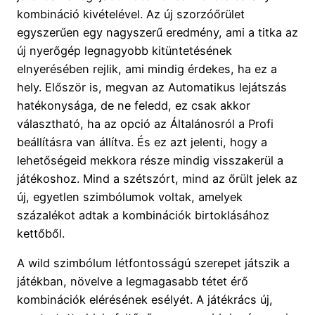
kombináció kivételével. Az új szorzóőrület
egyszerűen egy nagyszerű eredmény, ami a titka az
új nyerőgép legnagyobb kitüntetésének
elnyerésében rejlik, ami mindig érdekes, ha ez a
hely. Először is, megvan az Automatikus lejátszás
hatékonysága, de ne feledd, ez csak akkor
választható, ha az opció az Általánosról a Profi
beállításra van állítva. És ez azt jelenti, hogy a
lehetőségeid mekkora része mindig visszakerül a
játékoshoz. Mind a szétszórt, mind az őrült jelek az
új, egyetlen szimbólumok voltak, amelyek
százalékot adtak a kombinációk birtoklásához
kettőből.
A wild szimbólum létfontosságú szerepet játszik a
játékban, növelve a legmagasabb tétet érő
kombinációk elérésének esélyét. A játékrács új,