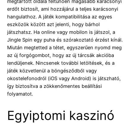
megtartott oldala feltűnően magasabb karácsonyi
erdőt biztosít, ami hozzájárul a teljes karácsonyi
hangulathoz. A játék kompatibilitása az egyes
eszközök között azt jelenti, hogy bárhol
játszhatsz. Ha online vagy mobilon is játszol, a
Jingle Spin egy puha és szórakoztató érzést kínál.
Miután megtetted a tétet, egyszerűen nyomd meg
az új forgógombot, hogy az új tárcsák akcióba
lendüljenek. Nincsenek további letöltések, és a
játék közvetlenül a böngésződből vagy
okostelefonodról (iOS vagy Android) is játszható,
így biztosítva a zökkenőmentes beállítási
folyamatot.
Egyiptomi kaszinó