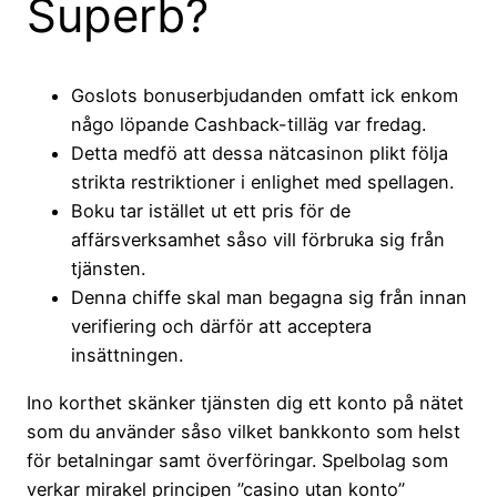
Superb?
Goslots bonuserbjudanden omfatt ick enkom
någo löpande Cashback-tilläg var fredag.
Detta medfö att dessa nätcasinon plikt följa
strikta restriktioner i enlighet med spellagen.
Boku tar istället ut ett pris för de
affärsverksamhet såso vill förbruka sig från
tjänsten.
Denna chiffe skal man begagna sig från innan
verifiering och därför att acceptera
insättningen.
Ino korthet skänker tjänsten dig ett konto på nätet
som du använder såso vilket bankkonto som helst
för betalningar samt överföringar. Spelbolag som
verkar mirakel principen ”casino utan konto”