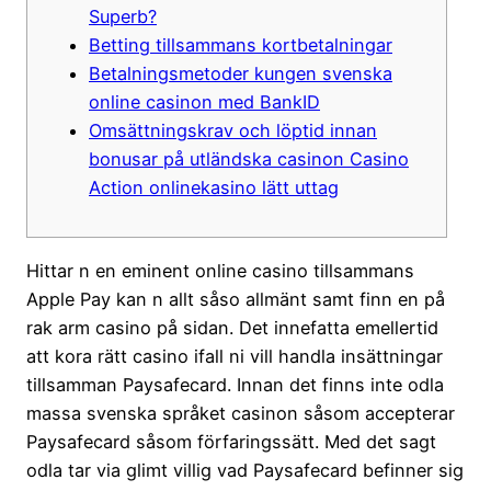
Superb?
Betting tillsammans kortbetalningar
Betalningsmetoder kungen svenska
online casinon med BankID
Omsättningskrav och löptid innan
bonusar på utländska casinon Casino
Action onlinekasino lätt uttag
Hittar n en eminent online casino tillsammans
Apple Pay kan n allt såso allmänt samt finn en på
rak arm casino på sidan. Det innefatta emellertid
att kora rätt casino ifall ni vill handla insättningar
tillsamman Paysafecard. Innan det finns inte odla
massa svenska språket casinon såsom accepterar
Paysafecard såsom förfaringssätt. Med det sagt
odla tar via glimt villig vad Paysafecard befinner sig