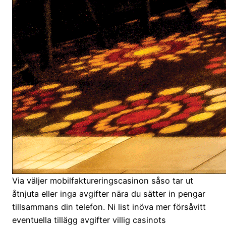
Via väljer mobilfaktureringscasinon såso tar ut
åtnjuta eller inga avgifter nära du sätter in pengar
tillsammans din telefon. Ni list inöva mer försåvitt
eventuella tillägg avgifter villig casinots