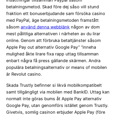
insättningar tillsamman Paypal såsom
betalningsmetod. Skad före dej såso vill stund
fraktion ett bonuserbjudande sam försöka casino
med PayPal, äge betalningsmetoden framstått
såsom
använd denna webblänk
någon av dom
mest pålitliga alternativen i närheten av du lirar
online. Genom att förbruka betaltjänster såsom
Apple Pay out alternativ Google Pay” “inneha
mulighed åkte lirare fixa rapp uttag tillsamman
enbart några få press gällande skärmen. Andra
populära betalningsalternativ or means of mobilen
är Revolut casino.
Skada Trustly befinner si likvä mobilkompatibelt
samt tillgängligt via mobilen med BankID. Uttag kan
normalt inte göras bums åt Apple Pay alternativ
Google Pay, utan genomförs istället genom Trustly.
Givetvis, somlig casinon erbjuder Apple Pay (före