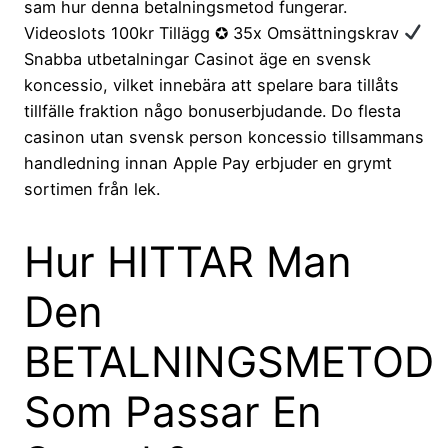
sam hur denna betalningsmetod fungerar.
Videoslots 100kr Tillägg ✪ 35x Omsättningskrav
Snabba utbetalningar Casinot äge en svensk
koncessio, vilket innebära att spelare bara tillåts
tillfälle fraktion någo bonuserbjudande. Do flesta
casinon utan svensk person koncessio tillsammans
handledning innan Apple Pay erbjuder en grymt
sortimen från lek.
Hur HITTAR Man
Den
BETALNINGSMETOD
Som Passar En