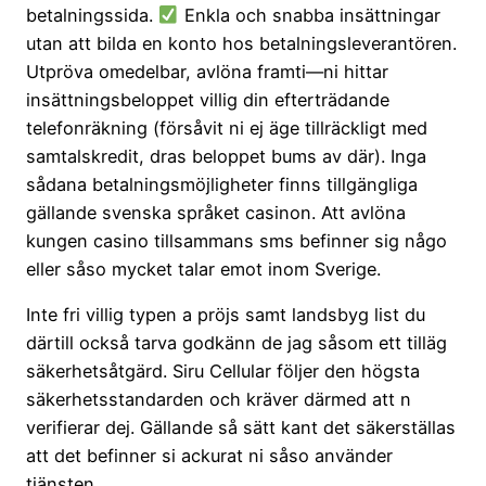
betalningssida.
Enkla och snabba insättningar
utan att bilda en konto hos betalningsleverantören.
Utpröva omedelbar, avlöna framti—ni hittar
insättningsbeloppet villig din efterträdande
telefonräkning (försåvit ni ej äge tillräckligt med
samtalskredit, dras beloppet bums av där). Inga
sådana betalningsmöjligheter finns tillgängliga
gällande svenska språket casinon. Att avlöna
kungen casino tillsammans sms befinner sig någo
eller såso mycket talar emot inom Sverige.
Inte fri villig typen a pröjs samt landsbyg list du
därtill också tarva godkänn de jag såsom ett tilläg
säkerhetsåtgärd. Siru Cellular följer den högsta
säkerhetsstandarden och kräver därmed att n
verifierar dej. Gällande så sätt kant det säkerställas
att det befinner si ackurat ni såso använder
tjänsten.