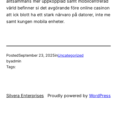
alltsammans mer uppkopplad samt mobilcentrerad
värld befinner si det avgörande före online casinon
att ick blott ha ett stark närvaro på datorer, inte me
samt kungen mobila enheter.
Posted
September 23, 2025
in
Uncategorized
by
admin
Tags:
Silvera Enterprises
Proudly powered by
WordPress