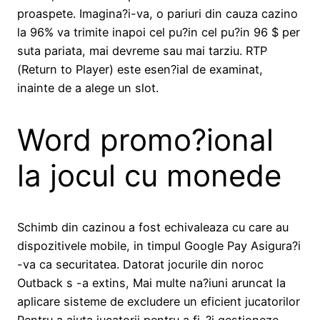
proaspete. Imagina?i-va, o pariuri din cauza cazino
la 96% va trimite inapoi cel pu?in cel pu?in 96 $ per
suta pariata, mai devreme sau mai tarziu. RTP
(Return to Player) este esen?ial de examinat,
inainte de a alege un slot.
Word promo?ional
la jocul cu monede
Schimb din cazinou a fost echivaleaza cu care au
dispozitivele mobile, in timpul Google Pay Asigura?i
-va ca securitatea. Datorat jocurile din noroc
Outback s -a extins, Mai multe na?iuni aruncat la
aplicare sisteme de excludere un eficient jucatorilor