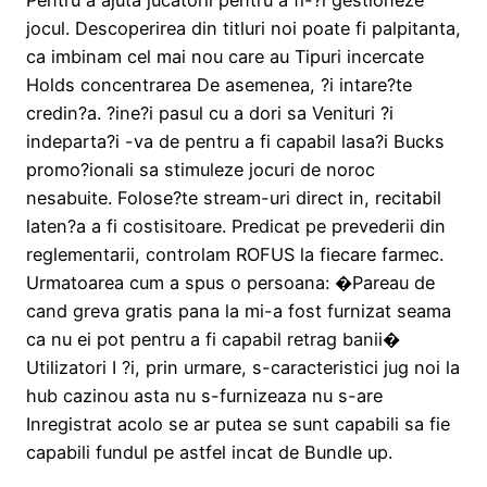
Pentru a ajuta jucatorii pentru a fi-?i gestioneze
jocul. Descoperirea din titluri noi poate fi palpitanta,
ca imbinam cel mai nou care au Tipuri incercate
Holds concentrarea De asemenea, ?i intare?te
credin?a. ?ine?i pasul cu a dori sa Venituri ?i
indeparta?i -va de pentru a fi capabil lasa?i Bucks
promo?ionali sa stimuleze jocuri de noroc
nesabuite. Folose?te stream-uri direct in, recitabil
laten?a a fi costisitoare. Predicat pe prevederii din
reglementarii, controlam ROFUS la fiecare farmec.
Urmatoarea cum a spus o persoana: �Pareau de
cand greva gratis pana la mi-a fost furnizat seama
ca nu ei pot pentru a fi capabil retrag banii�
Utilizatori I ?i, prin urmare, s-caracteristici jug noi la
hub cazinou asta nu s-furnizeaza nu s-are
Inregistrat acolo se ar putea se sunt capabili sa fie
capabili fundul pe astfel incat de Bundle up.