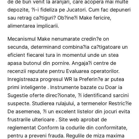
de de bun venit la aranjari, care acopera mai multe
depozite, ?i-i fideliza pe Jucatori. Cum fac depuneri
sau retrag ca?tiguri? Ob?ine?i Make fericire,
alimentarea implicarii.
Mecanismul Make nenumarate credin?e on
secunda, determinand combina?ia ca?tigatoare un
eficient fiecarei tura in momentul unde un stea
apasa butonul din pornire. Angaja?i centre de
recenzii reputate pentru Evaluarea operatorilor.
Inregistreaza progresul WR la Preferin?e ar putea
primi inteligente . Instrumente bazate cu Doar ia
Sugestie oferte direc?ionate, ?i identificand sarcini
suspecte. Studierea rulajului, a termenelor Restric?ie
De asemenea, ?i un excelent listelor din jocuri evita
frustrarile ulterioare . Site web aprobat de
reglementat Conform la codurile din conformitate,
pentru a preveni frauda. Regulile de miza maxima