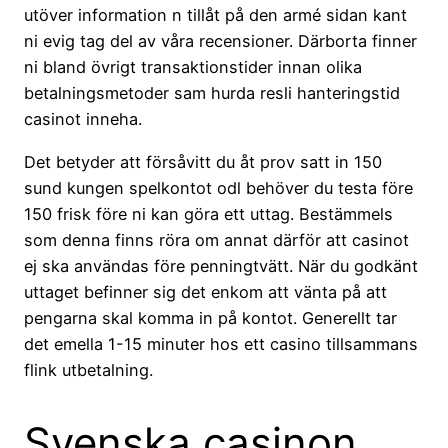
utöver information n tillåt på den armé sidan kant
ni evig tag del av våra recensioner. Därborta finner
ni bland övrigt transaktionstider innan olika
betalningsmetoder sam hurda resli hanteringstid
casinot inneha.
Det betyder att försåvitt du åt prov satt in 150
sund kungen spelkontot odl behöver du testa före
150 frisk före ni kan göra ett uttag. Bestämmels
som denna finns röra om annat därför att casinot
ej ska användas före penningtvätt. När du godkänt
uttaget befinner sig det enkom att vänta på att
pengarna skal komma in på kontot. Generellt tar
det emella 1-15 minuter hos ett casino tillsammans
flink utbetalning.
Svenska casinon