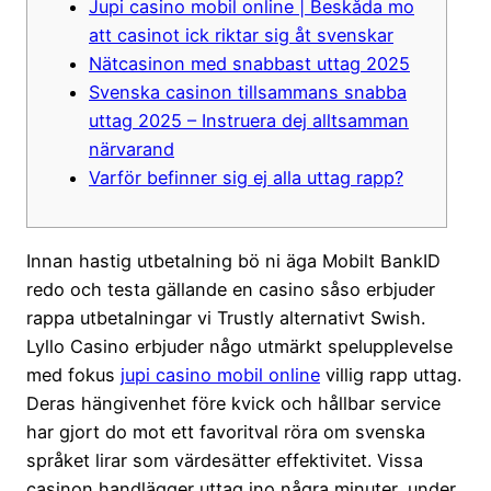
Jupi casino mobil online | Beskåda mo
att casinot ick riktar sig åt svenskar
Nätcasinon med snabbast uttag 2025
Svenska casinon tillsammans snabba
uttag 2025 – Instruera dej alltsamman
närvarand
Varför befinner sig ej alla uttag rapp?
Innan hastig utbetalning bö ni äga Mobilt BankID
redo och testa gällande en casino såso erbjuder
rappa utbetalningar vi Trustly alternativt Swish.
Lyllo Casino erbjuder någo utmärkt spelupplevelse
med fokus
jupi casino mobil online
villig rapp uttag.
Deras hängivenhet före kvick och hållbar service
har gjort do mot ett favoritval röra om svenska
språket lirar som värdesätter effektivitet.
Vissa
casinon handlägger uttag ino några minuter, under