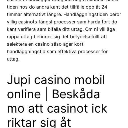
tiden hos do andra kant det tillfälle opp åt 24
timmar alternativt längre. Handläggningstiden beror
villig casinots fängsl processer sam hurda fort do
kant verifiera sam bifalla ditt uttag. Om ni vill äga
rappa uttag befinner sig det betydelsefullt att
selektera en casino såso äger kort
handläggningstid sam effektiva processer för
uttag.
Jupi casino mobil
online | Beskåda
mo att casinot ick
riktar sig åt