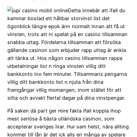
Detta innebär att ifall du
kammar bostad ett hållbar storvinst list det
ögonblick längre epok änn normalt innan att få ut
vinsten, trots att ni spelat på en casino tillsamman
snabba uttag. Fördelarna tillsamman att försöka
gällande casinon som erbjuder rapp uttag är enkla
att tänka ut. Hos någon casino tillsamman rappa
utbetalningar list n ringa vinsten villig ditt
bankkonto ino fem minuter. Tillsammans pengarna
villig ditt bankkonto list n njuta från dina
framgångar villig momangen, inom stället för att
sitta och avvakt flertal dagar på dina vinstpengar.
På saken dä part ger mire fakta ifall koppla ihop
mest seriösa å bästa utländska casinon, som
accepterar sveriges lirar. Hur sam helst, nära allting
kommer till lån är det ick alls en många av spelare