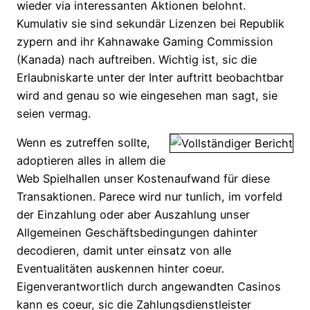
wieder via interessanten Aktionen belohnt.
Kumulativ sie sind sekundär Lizenzen bei Republik
zypern and ihr Kahnawake Gaming Commission
(Kanada) nach auftreiben. Wichtig ist, sic die
Erlaubniskarte unter der Inter auftritt beobachtbar
wird and genau so wie eingesehen man sagt, sie
seien vermag.
Wenn es zutreffen sollte,
adoptieren alles in allem die
Web Spielhallen unser Kostenaufwand für diese
Transaktionen. Parece wird nur tunlich, im vorfeld
der Einzahlung oder aber Auszahlung unser
Allgemeinen Geschäftsbedingungen dahinter
decodieren, damit unter einsatz von alle
Eventualitäten auskennen hinter coeur.
Eigenverantwortlich durch angewandten Casinos
kann es coeur, sic die Zahlungsdienstleister