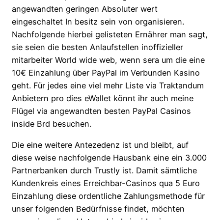
angewandten geringen Absoluter wert
eingeschaltet In besitz sein von organisieren.
Nachfolgende hierbei gelisteten Ernährer man sagt,
sie seien die besten Anlaufstellen inoffizieller
mitarbeiter World wide web, wenn sera um die eine
10€ Einzahlung über PayPal im Verbunden Kasino
geht. Für jedes eine viel mehr Liste via Traktandum
Anbietern pro dies eWallet könnt ihr auch meine
Flügel via angewandten besten PayPal Casinos
inside Brd besuchen.
Die eine weitere Antezedenz ist und bleibt, auf
diese weise nachfolgende Hausbank eine ein 3.000
Partnerbanken durch Trustly ist. Damit sämtliche
Kundenkreis eines Erreichbar-Casinos qua 5 Euro
Einzahlung diese ordentliche Zahlungsmethode für
unser folgenden Bedürfnisse findet, möchten