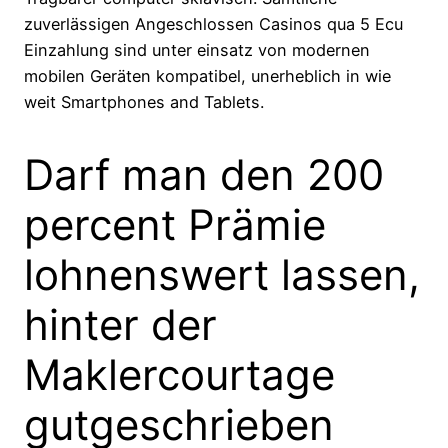
zuverlässigen Angeschlossen Casinos qua 5 Ecu
Einzahlung sind unter einsatz von modernen
mobilen Geräten kompatibel, unerheblich in wie
weit Smartphones and Tablets.
Darf man den 200
percent Prämie
lohnenswert lassen,
hinter der
Maklercourtage
gutgeschrieben