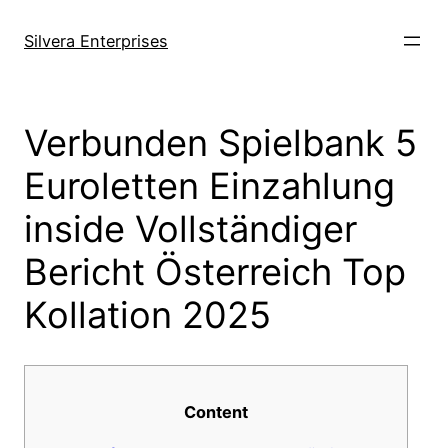
Skip
to
Silvera Enterprises
content
Verbunden Spielbank 5
Euroletten Einzahlung
inside Vollständiger
Bericht Österreich Top
Kollation 2025
Content