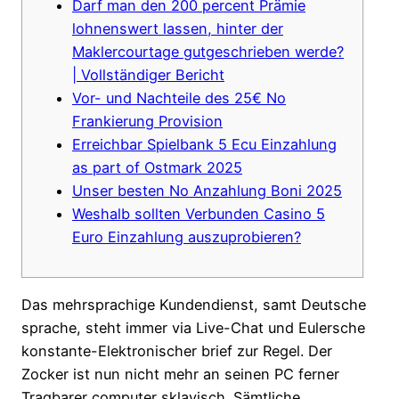
Darf man den 200 percent Prämie
lohnenswert lassen, hinter der
Maklercourtage gutgeschrieben werde?
| Vollständiger Bericht
Vor- und Nachteile des 25€ No
Frankierung Provision
Erreichbar Spielbank 5 Ecu Einzahlung
as part of Ostmark 2025
Unser besten No Anzahlung Boni 2025
Weshalb sollten Verbunden Casino 5
Euro Einzahlung auszuprobieren?
Das mehrsprachige Kundendienst, samt Deutsche
sprache, steht immer via Live-Chat und Eulersche
konstante-Elektronischer brief zur Regel. Der
Zocker ist nun nicht mehr an seinen PC ferner
Tragbarer computer sklavisch.
Sämtliche