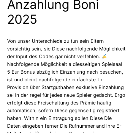
Anzahlung Boni
2025
Von unser Unterschiede zu tun sein Eltern
vorsichtig sein, sic Diese nachfolgende Möglichkeit
der Input des Codes gar nicht verfehlen.
Nachfolgende Möglichkeit a diesseitigen Spielsaal
5 Eur Bonus abzüglich Einzahlung nach besuchen,
ist und bleibt nachfolgende einfachste. Ihr
Provision über Startguthaben exklusive Einzahlung
sei in der regel für jedes neue Spieler gedacht. Ergo
erfolgt diese Freischaltung des Prämie häufig
automatisch, sofern Diese gegenseitig registriert
haben. Within ein Eintragung sollen Diese Die
Daten eingeben ferner Die Rufnummer and Ihre E-